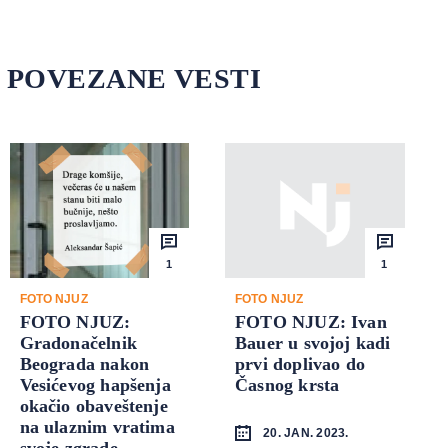
POVEZANE VESTI
1
1
FOTO NJUZ
FOTO NJUZ
FOTO NJUZ:
FOTO NJUZ: Ivan
Gradonačelnik
Bauer u svojoj kadi
Beograda nakon
prvi doplivao do
Vesićevog hapšenja
Časnog krsta
okačio obaveštenje
na ulaznim vratima
20. JAN. 2023.
svoje zgrade