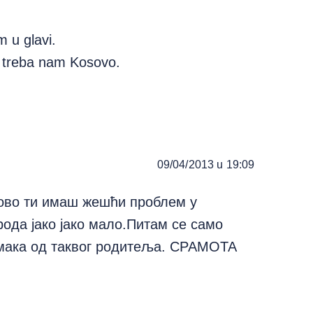
 u glavi.
ne treba nam Kosovo.
09/04/2013 u 19:09
сово ти имаш жешћи проблем у
рода јако јако мало.Питам се само
омака од таквог родитеља. СРАМОТА