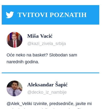
TVITOVI POZNATIH
Miša Vacić
@kazi_zivela_srbija
Oće neko na basket? Slobodan sam
narednih godina.
Aleksandar Šapić
@decko_iz_nambije
@Alek_Veliki Izvinite, predsedniče, javite mi