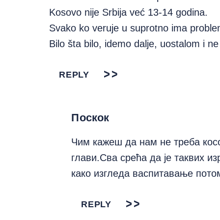
Kosovo nije Srbija već 13-14 godina.
Svako ko veruje u suprotno ima problem
Bilo šta bilo, idemo dalje, uostalom i 
REPLY
Поскок
Чим кажеш да нам не треба ко
глави.Сва срећа да је таквих из
како изгледа васпитавање пот
REPLY