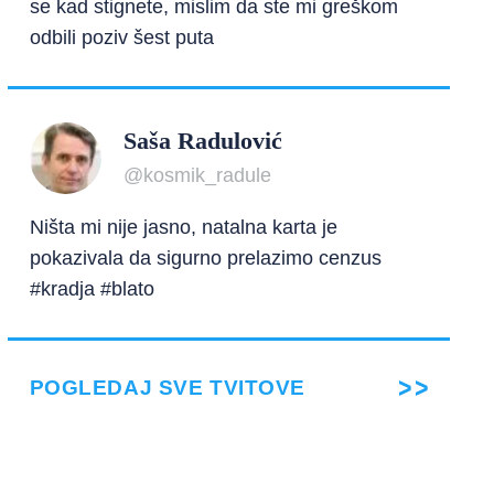
se kad stignete, mislim da ste mi greškom
odbili poziv šest puta
Saša Radulović
@kosmik_radule
Ništa mi nije jasno, natalna karta je
pokazivala da sigurno prelazimo cenzus
#kradja #blato
POGLEDAJ SVE TVITOVE