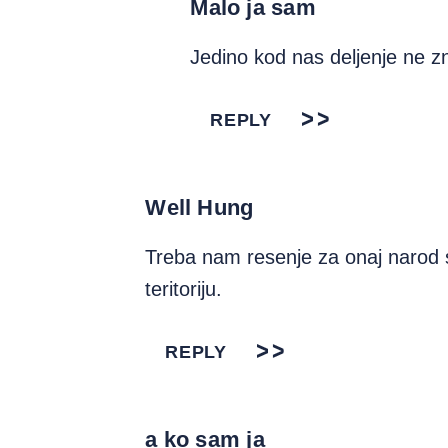
Malo ja sam
Jedino kod nas deljenje ne 
REPLY
Well Hung
Treba nam resenje za onaj narod s
teritoriju.
REPLY
a ko sam ja