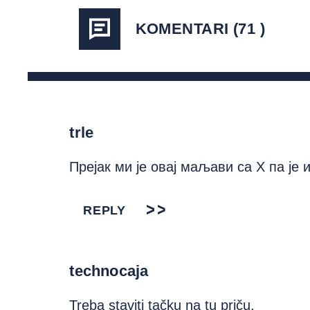
KOMENTARI (71 )
trle
Прејак ми је овај маљави са Х па је 
REPLY
technocaja
Treba staviti tačku na tu priču.