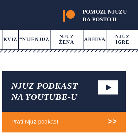
POMOZI NJUZU
DA POSTOJI
NJUZ
NJUZ
KVIZ
#NIJENJUZ
ARHIVA
ŽENA
IGRE
NJUZ PODKAST
NA YOUTUBE-U
Prati Njuz podkast