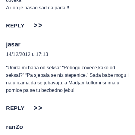
coveka!
A i on je nasao sad da pada!!!
REPLY
jasar
14/12/2012 u 17:13
“Umrla mi baba od seksa” “Pobogu covece,kako od
seksa!?” “Pa sjebala se niz stepenice.” Sada babe mogu i
na ulicama da se jebavaju, a Madjari kulturni snimaju
pornice pa se tu bezbedno jebu!
REPLY
ranZo