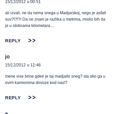
15/12/2012 u 00:51
ali izvali, ne da nema snega u Madjarskoj, nego je asfalt
suv?!?!?! Da ne znam je razlika u metrima, mislio bih da
je u stotinama kilometara…
REPLY
jo
15/12/2012 u 12:46
mene vise brine gdee je taj madjarki sneg? sta ako ga u
ovim kamionima dovoze kod nas!?
REPLY
e...