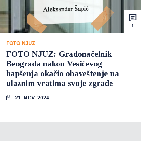
1
FOTO NJUZ
FOTO NJUZ: Gradonačelnik
Beograda nakon Vesićevog
hapšenja okačio obaveštenje na
ulaznim vratima svoje zgrade
21. NOV. 2024.