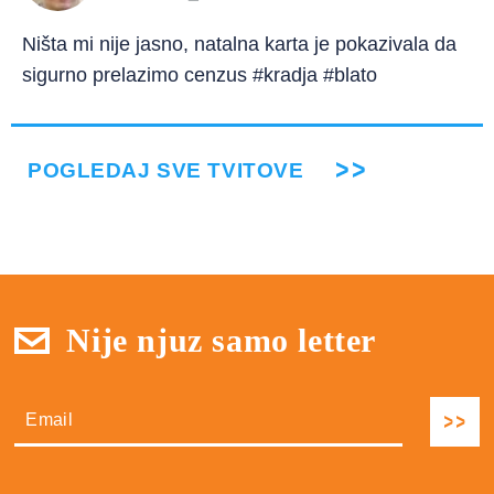
Ništa mi nije jasno, natalna karta je pokazivala da
sigurno prelazimo cenzus #kradja #blato
POGLEDAJ SVE TVITOVE
Nije njuz samo letter