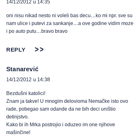
14/12/2012 u 14:35
oni nisu nikad nesto ni voleli bas decu…ko mi npr. sve su
nam ulice i putevi za sankanje…a ove godine vidim moze
i po auto putu…bravo bravo
REPLY
Stanarević
14/12/2012 u 14:38
Bezdušni katolici!
Znam ja takve! U mnogim delovioma Nemačke isto ovo
rade, pobegao sam odande da ne bih deci uništio
detinjstvo.
Kako bi ih Mrka postrojio i oduzeo im one njihove
mašinčine!