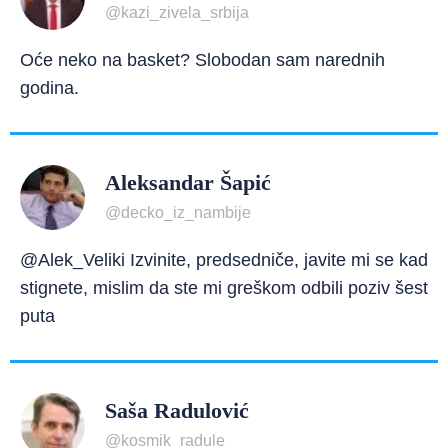
@kazi_zivela_srbija
Oće neko na basket? Slobodan sam narednih
godina.
Aleksandar Šapić
@decko_iz_nambije
@Alek_Veliki Izvinite, predsedniče, javite mi se kad
stignete, mislim da ste mi greškom odbili poziv šest
puta
Saša Radulović
@kosmik_radule