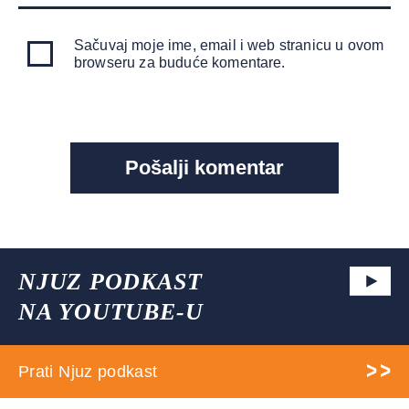
Sačuvaj moje ime, email i web stranicu u ovom
browseru za buduće komentare.
NJUZ PODKAST
NA YOUTUBE-U
Prati Njuz podkast