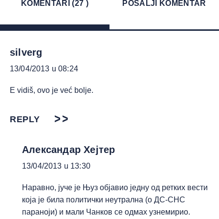
KOMENTARI (27 )
POŠALJI KOMENTAR
silverg
13/04/2013 u 08:24
E vidiš, ovo je već bolje.
REPLY
Александар Хејтер
13/04/2013 u 13:30
Наравно, јуче је Њуз објавио једну од ретких вести
која је била политички неутрална (о ДС-СНС
параноји) и мали Чанков се одмах узнемирио.