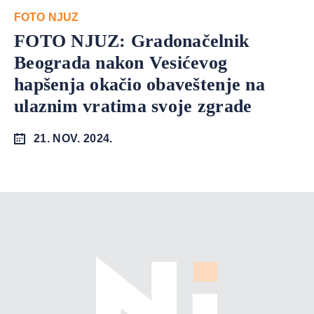
FOTO NJUZ
FOTO NJUZ: Gradonačelnik
Beograda nakon Vesićevog
hapšenja okačio obaveštenje na
ulaznim vratima svoje zgrade
21. NOV. 2024.