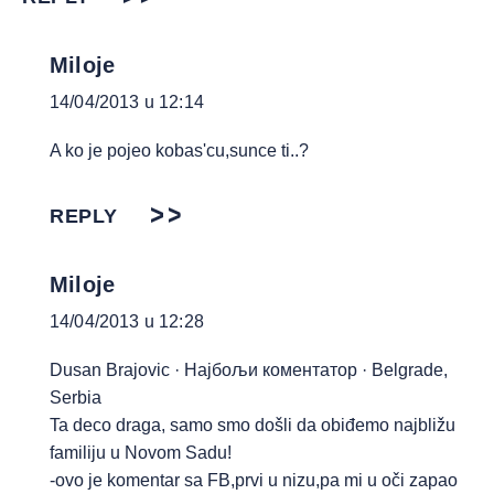
Miloje
14/04/2013 u 12:14
A ko je pojeo kobas'cu,sunce ti..?
REPLY
Miloje
14/04/2013 u 12:28
Dusan Brajovic · Најбољи коментатор · Belgrade,
Serbia
Ta deco draga, samo smo došli da obiđemo najbližu
familiju u Novom Sadu!
-ovo je komentar sa FB,prvi u nizu,pa mi u oči zapao