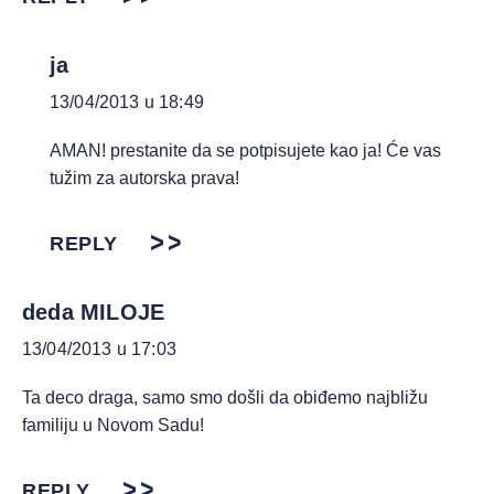
ja
13/04/2013 u 18:49
AMAN! prestanite da se potpisujete kao ja! Će vas
tužim za autorska prava!
REPLY
deda MILOJE
13/04/2013 u 17:03
Ta deco draga, samo smo došli da obiđemo najbližu
familiju u Novom Sadu!
REPLY