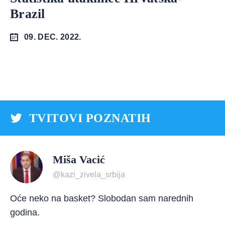
Brazil
09. DEC. 2022.
TVITOVI POZNATIH
Miša Vacić
@kazi_zivela_srbija
Oće neko na basket? Slobodan sam narednih
godina.