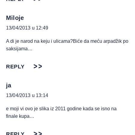
Miloje
13/04/2013 u 12:49
A di je narod na keju i ulicama?Biće da meću arpadžik po
saksijama…
REPLY
ja
13/04/2013 u 13:14
e moji vi ovo je slika iz 2011 godine kada se isno na
finale kupa…
REPLY