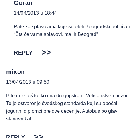
Goran
14/04/2013 u 18:44
Pate za splavovima koje su oteli Beogradski političari.
“Šta će vama splavovi. ma ih Beograd”
REPLY
mixon
13/04/2013 u 09:50
Bilo ih je još toliko i na drugoj strani. Veličanstven prizor!
To je ostvarenje švedskog standarda koji su obećali
jogurtni diplomci pre dve decenije. Autobus po glavi
stanovnika!
REPLY