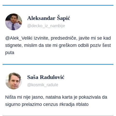
Aleksandar Šapić
@decko_iz_nambije
@Alek_Veliki Izvinite, predsedniče, javite mi se kad
stignete, mislim da ste mi greškom odbili poziv šest
puta
Saša Radulović
@kosmik_radule
Ništa mi nije jasno, natalna karta je pokazivala da
sigurno prelazimo cenzus #kradja #blato