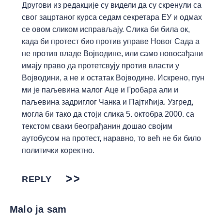
Другови из редакције су видели да су скренули са
свог зацртаног курса седам секретара ЕУ и одмах
се овом сликом исправљају. Слика би била ок,
када би протест био против управе Новог Сада а
не против владе Војводине, или само новосађани
имају право да протетсвују против власти у
Војводини, а не и остатак Војводине. Искрено, пун
ми је паљевина малог Аце и Гробара али и
паљевина задриглог Чанка и Пајтићија. Узгред,
могла би тако да стоји слика 5. октобра 2000. са
текстом сваки београђанин дошао својим
аутобусом на протест, наравно, то већ не би било
политички коректно.
REPLY
Malo ja sam