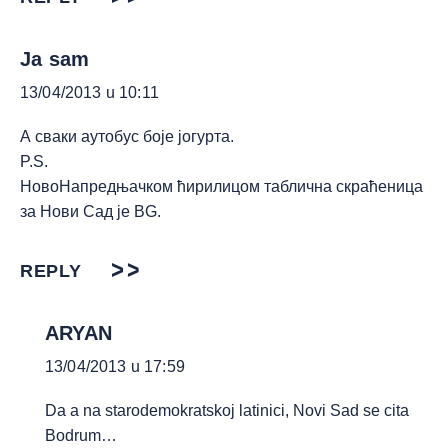
Ja sam
13/04/2013 u 10:11
А сваки аутобус боје јогурта.
P.S.
НовоНапредњачком ћирилицом таблична скраћеница
за Нови Сад је ВG.
REPLY
ARYAN
13/04/2013 u 17:59
Da a na starodemokratskoj latinici, Novi Sad se cita
Bodrum…