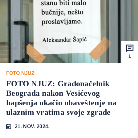
1
FOTO NJUZ
FOTO NJUZ: Gradonačelnik
Beograda nakon Vesićevog
hapšenja okačio obaveštenje na
ulaznim vratima svoje zgrade
21. NOV. 2024.