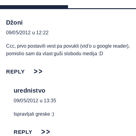
Džoni
09/05/2012 u 12:22
Ccc, prvo postavili vest pa povukli (vid'o u google reader),
pomislio sam da vlast guši slobodu medija :D
REPLY
urednistvo
09/05/2012 u 13:35
Ispravljali greske :)
REPLY