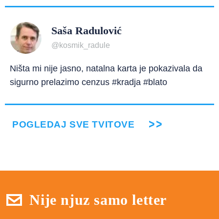
Saša Radulović
@kosmik_radule
Ništa mi nije jasno, natalna karta je pokazivala da
sigurno prelazimo cenzus #kradja #blato
POGLEDAJ SVE TVITOVE
Nije njuz samo letter