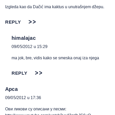
Izgleda kao da Dačić ima kaktus u unutrašnjem džepu.
REPLY
himalajac
09/05/2012 u 15:29
ma jok, bre, vidis kako se smeska onaj iza njega
REPLY
Apca
09/05/2012 u 17:36
Ови ликови су описани у песми: