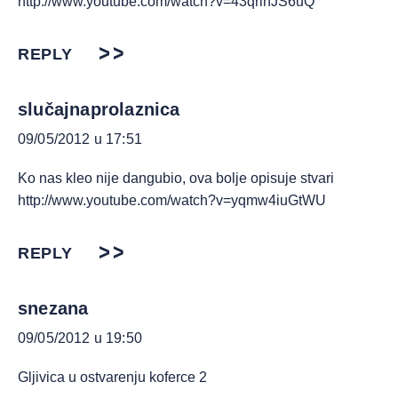
http://www.youtube.com/watch?v=43qrlhJS6uQ
REPLY
slučajnaprolaznica
09/05/2012 u 17:51
Ko nas kleo nije dangubio, ova bolje opisuje stvari
http://www.youtube.com/watch?v=yqmw4iuGtWU
REPLY
snezana
09/05/2012 u 19:50
Gljivica u ostvarenju koferce 2