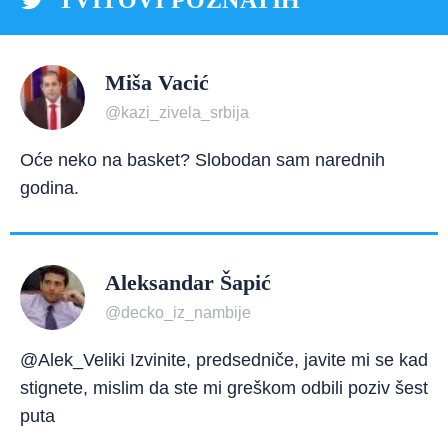
Miša Vacić
@kazi_zivela_srbija
Oće neko na basket? Slobodan sam narednih
godina.
Aleksandar Šapić
@decko_iz_nambije
@Alek_Veliki Izvinite, predsedniče, javite mi se kad
stignete, mislim da ste mi greškom odbili poziv šest
puta