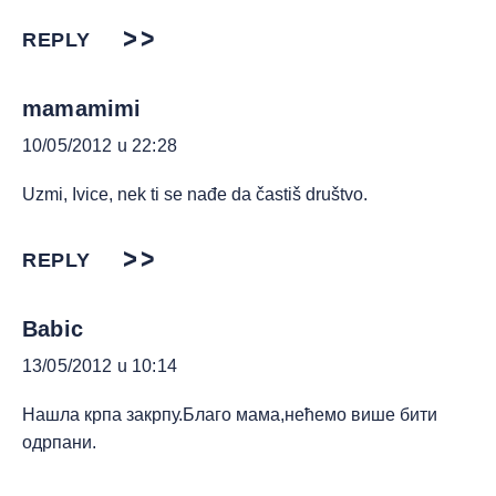
REPLY
mamamimi
10/05/2012 u 22:28
Uzmi, Ivice, nek ti se nađe da častiš društvo.
REPLY
Babic
13/05/2012 u 10:14
Нашла крпа закрпу.Благо мама,нећемо више бити
одрпани.