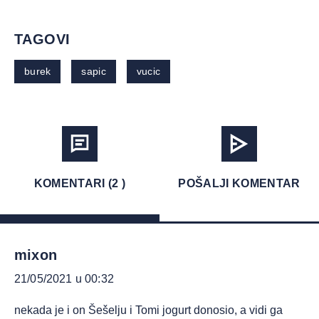
TAGOVI
burek
sapic
vucic
KOMENTARI (2 )
POŠALJI KOMENTAR
mixon
21/05/2021 u 00:32
nekada je i on Šešelju i Tomi jogurt donosio, a vidi ga