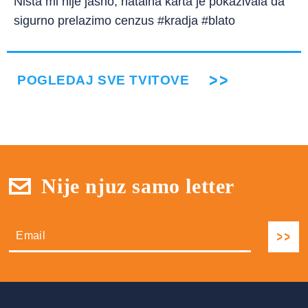
Ništa mi nije jasno, natalna karta je pokazivala da
sigurno prelazimo cenzus #kradja #blato
POGLEDAJ SVE TVITOVE
Nije njuz samo letter