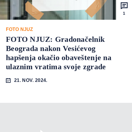
1
FOTO NJUZ
FOTO NJUZ: Gradonačelnik
Beograda nakon Vesićevog
hapšenja okačio obaveštenje na
ulaznim vratima svoje zgrade
21. NOV. 2024.