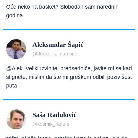
Oće neko na basket? Slobodan sam narednih
godina.
Aleksandar Šapić
@decko_iz_nambije
@Alek_Veliki Izvinite, predsedniče, javite mi se kad
stignete, mislim da ste mi greškom odbili poziv šest
puta
Saša Radulović
@kosmik_radule