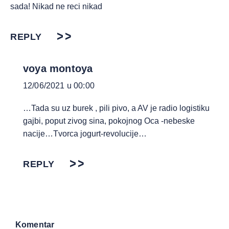
sada! Nikad ne reci nikad
REPLY
voya montoya
12/06/2021 u 00:00
…Tada su uz burek , pili pivo, a AV je radio logistiku
gajbi, poput zivog sina, pokojnog Oca -nebeske
nacije…Tvorca jogurt-revolucije…
REPLY
Komentar