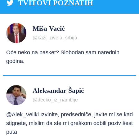
TVITOVI POZNATIH
Miša Vacić
@kazi_zivela_srbija
Oće neko na basket? Slobodan sam narednih
godina.
Aleksandar Šapić
@decko_iz_nambije
@Alek_Veliki Izvinite, predsedniče, javite mi se kad
stignete, mislim da ste mi greškom odbili poziv šest
puta