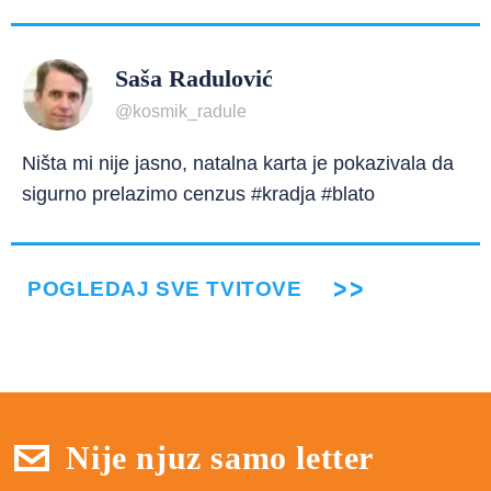
Saša Radulović
@kosmik_radule
Ništa mi nije jasno, natalna karta je pokazivala da
sigurno prelazimo cenzus #kradja #blato
POGLEDAJ SVE TVITOVE
Nije njuz samo letter