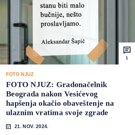
1
FOTO NJUZ
FOTO NJUZ: Gradonačelnik
Beograda nakon Vesićevog
hapšenja okačio obaveštenje na
ulaznim vratima svoje zgrade
21. NOV. 2024.