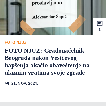
1
FOTO NJUZ
FOTO NJUZ: Gradonačelnik
Beograda nakon Vesićevog
hapšenja okačio obaveštenje na
ulaznim vratima svoje zgrade
21. NOV. 2024.