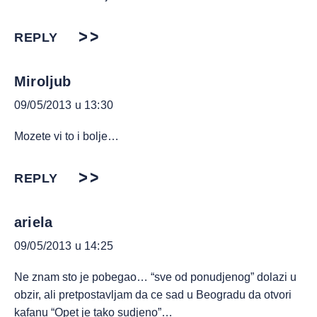
REPLY
Miroljub
09/05/2013 u 13:30
Mozete vi to i bolje…
REPLY
ariela
09/05/2013 u 14:25
Ne znam sto je pobegao… “sve od ponudjenog” dolazi u
obzir, ali pretpostavljam da ce sad u Beogradu da otvori
kafanu “Opet je tako sudjeno”…