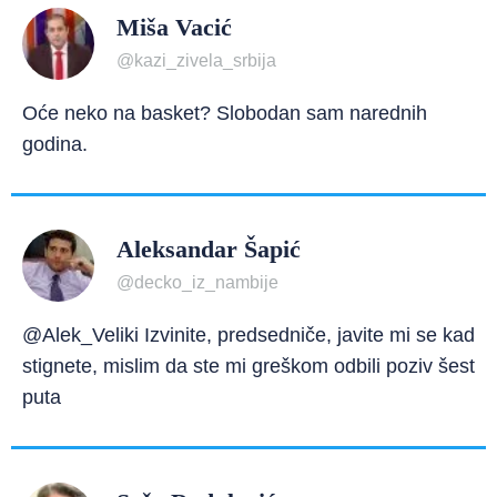
Miša Vacić
@kazi_zivela_srbija
Oće neko na basket? Slobodan sam narednih
godina.
Aleksandar Šapić
@decko_iz_nambije
@Alek_Veliki Izvinite, predsedniče, javite mi se kad
stignete, mislim da ste mi greškom odbili poziv šest
puta