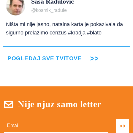
Saša Radulović
@kosmik_radule
Ništa mi nije jasno, natalna karta je pokazivala da
sigurno prelazimo cenzus #kradja #blato
POGLEDAJ SVE TVITOVE
Nije njuz samo letter