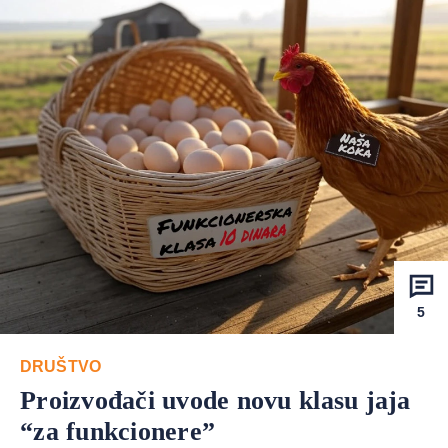
5
DRUŠTVO
Proizvođači uvode novu klasu jaja
“za funkcionere”