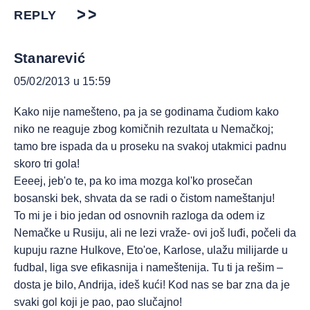
REPLY
Stanarević
05/02/2013 u 15:59
Kako nije namešteno, pa ja se godinama čudiom kako
niko ne reaguje zbog komičnih rezultata u Nemačkoj;
tamo bre ispada da u proseku na svakoj utakmici padnu
skoro tri gola!
Eeeej, jeb'o te, pa ko ima mozga kol'ko prosečan
bosanski bek, shvata da se radi o čistom nameštanju!
To mi je i bio jedan od osnovnih razloga da odem iz
Nemačke u Rusiju, ali ne lezi vraže- ovi još luđi, počeli da
kupuju razne Hulkove, Eto'oe, Karlose, ulažu milijarde u
fudbal, liga sve efikasnija i nameštenija. Tu ti ja rešim –
dosta je bilo, Andrija, ideš kući! Kod nas se bar zna da je
svaki gol koji je pao, pao slučajno!