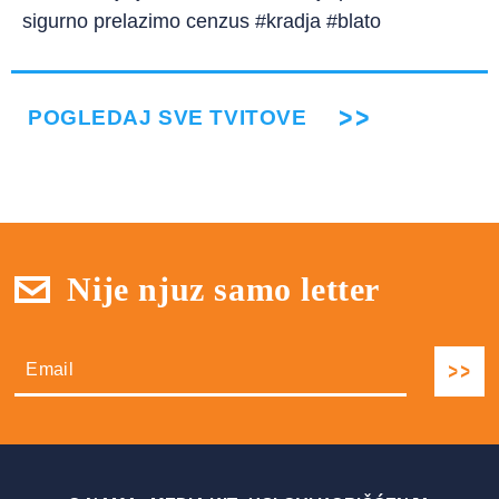
sigurno prelazimo cenzus #kradja #blato
POGLEDAJ SVE TVITOVE
Nije njuz samo letter