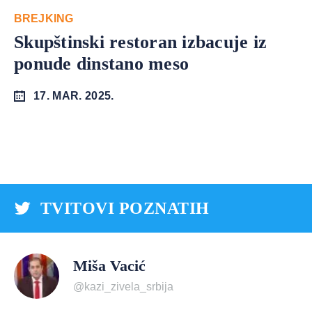
BREJKING
Skupštinski restoran izbacuje iz
ponude dinstano meso
17. MAR. 2025.
TVITOVI POZNATIH
Miša Vacić
@kazi_zivela_srbija