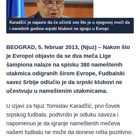
Karadžić je najavio da će učiniti sve što je u njegovoj moći da
i narednih godina srpski klubovi ne igraju u Evropi
BEOGRAD, 5. februar 2013, (Njuz) – Nakon što
je Evropol objavio da se dva meča Lige
šampiona nalaze na spisku 380 nameštenih
utakmica odigranih širom Evrope, Fudbalski
savez Srbije odlučio je da srpski klubovi ne
učestvuju u nameštenim utakmicama.
U izjavi za Njuz Tomislav Karadžić, prvi čovek
srpskog fudbala, podtvrdio je odluku saveza i
napomenuo je da igranje nameštenih mečeva
našem fudbalu ne može da donese ništa pozitivno.