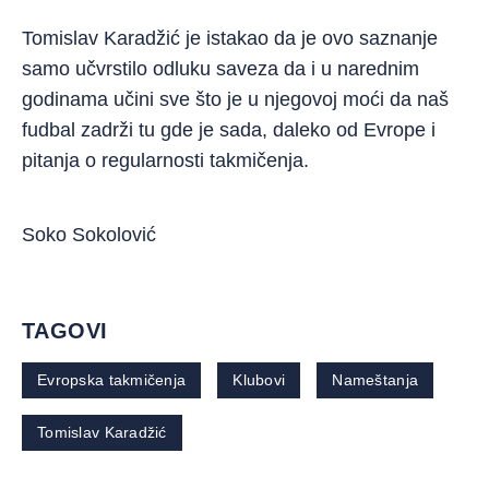
Tomislav Karadžić je istakao da je ovo saznanje
samo učvrstilo odluku saveza da i u narednim
godinama učini sve što je u njegovoj moći da naš
fudbal zadrži tu gde je sada, daleko od Evrope i
pitanja o regularnosti takmičenja.
Soko Sokolović
TAGOVI
Evropska takmičenja
Klubovi
Nameštanja
Tomislav Karadžić