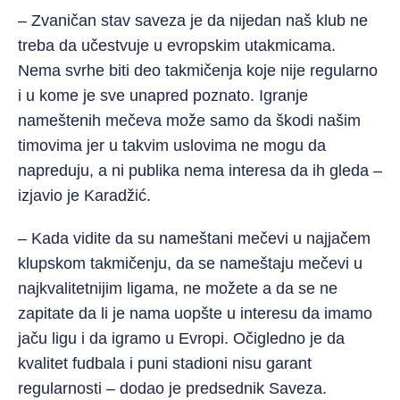
– Zvaničan stav saveza je da nijedan naš klub ne
treba da učestvuje u evropskim utakmicama.
Nema svrhe biti deo takmičenja koje nije regularno
i u kome je sve unapred poznato. Igranje
nameštenih mečeva može samo da škodi našim
timovima jer u takvim uslovima ne mogu da
napreduju, a ni publika nema interesa da ih gleda –
izjavio je Karadžić.
– Kada vidite da su nameštani mečevi u najjačem
klupskom takmičenju, da se nameštaju mečevi u
najkvalitetnijim ligama, ne možete a da se ne
zapitate da li je nama uopšte u interesu da imamo
jaču ligu i da igramo u Evropi. Očigledno je da
kvalitet fudbala i puni stadioni nisu garant
regularnosti – dodao je predsednik Saveza.