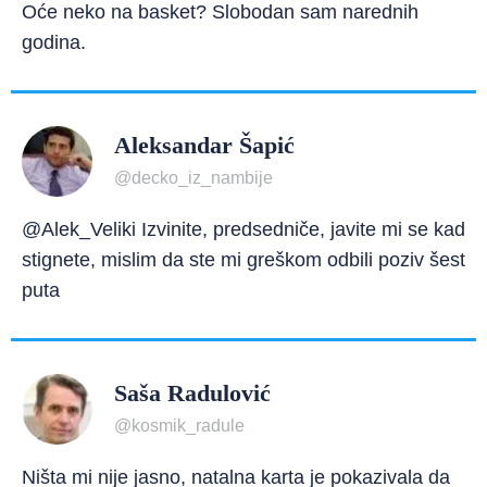
Oće neko na basket? Slobodan sam narednih
godina.
Aleksandar Šapić
@decko_iz_nambije
@Alek_Veliki Izvinite, predsedniče, javite mi se kad
stignete, mislim da ste mi greškom odbili poziv šest
puta
Saša Radulović
@kosmik_radule
Ništa mi nije jasno, natalna karta je pokazivala da