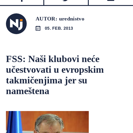
AUTOR: urednistvo
05. FEB. 2013
FSS: Naši klubovi neće
učestvovati u evropskim
takmičenjima jer su
nameštena