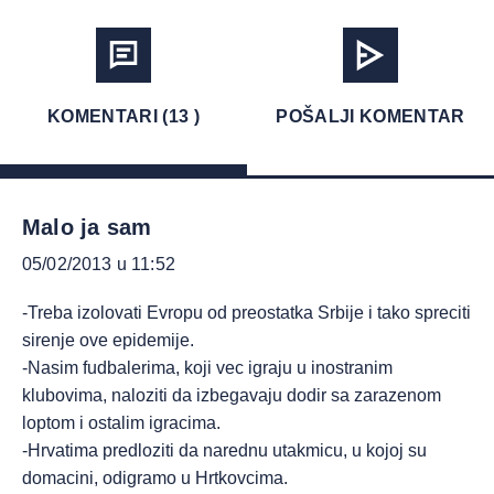
KOMENTARI (13 )
POŠALJI KOMENTAR
Malo ja sam
05/02/2013 u 11:52
-Treba izolovati Evropu od preostatka Srbije i tako spreciti
sirenje ove epidemije.
-Nasim fudbalerima, koji vec igraju u inostranim
klubovima, naloziti da izbegavaju dodir sa zarazenom
loptom i ostalim igracima.
-Hrvatima predloziti da narednu utakmicu, u kojoj su
domacini, odigramo u Hrtkovcima.