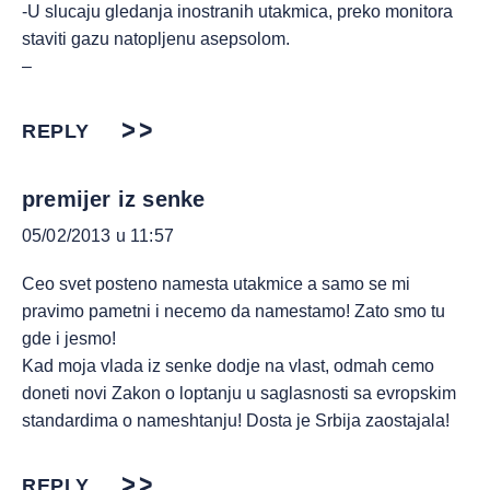
-U slucaju gledanja inostranih utakmica, preko monitora
staviti gazu natopljenu asepsolom.
–
REPLY
premijer iz senke
05/02/2013 u 11:57
Ceo svet posteno namesta utakmice a samo se mi
pravimo pametni i necemo da namestamo! Zato smo tu
gde i jesmo!
Kad moja vlada iz senke dodje na vlast, odmah cemo
doneti novi Zakon o loptanju u saglasnosti sa evropskim
standardima o nameshtanju! Dosta je Srbija zaostajala!
REPLY