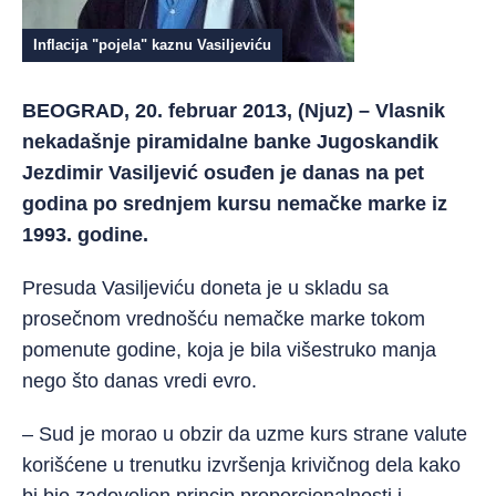
Inflacija "pojela" kaznu Vasiljeviću
BEOGRAD, 20. februar 2013, (Njuz) – Vlasnik
nekadašnje piramidalne banke Jugoskandik
Jezdimir Vasiljević osuđen je danas na pet
godina po srednjem kursu nemačke marke iz
1993. godine.
Presuda Vasiljeviću doneta je u skladu sa
prosečnom vrednošću nemačke marke tokom
pomenute godine, koja je bila višestruko manja
nego što danas vredi evro.
– Sud je morao u obzir da uzme kurs strane valute
korišćene u trenutku izvršenja krivičnog dela kako