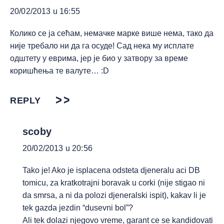
20/02/2013 u 16:55
Колико се ја сећам, немачке марке више нема, тако да
није требало ни да га осуде! Сад нека му исплате
одштету у еврима, јер је био у затвору за време
коришћења те валуте… :D
REPLY
scoby
20/02/2013 u 20:56
Tako je! Ako je isplacena odsteta djeneralu aci DB
tomicu, za kratkotrajni boravak u corki (nije stigao ni
da smrsa, a ni da polozi djeneralski ispit), kakav li je
tek gazda jezdin “dusevni bol”?
Ali tek dolazi njegovo vreme, garant ce se kandidovati