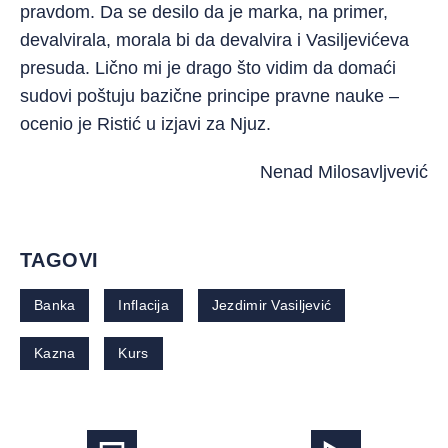
pravdom. Da se desilo da je marka, na primer,
devalvirala, morala bi da devalvira i Vasiljevićeva
presuda. Lično mi je drago što vidim da domaći
sudovi poštuju bazične principe pravne nauke –
ocenio je Ristić u izjavi za Njuz.
Nenad Milosavljvević
TAGOVI
Banka
Inflacija
Jezdimir Vasiljević
Kazna
Kurs