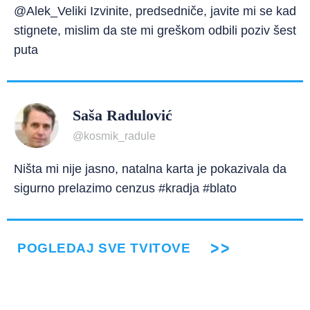
@Alek_Veliki Izvinite, predsedniče, javite mi se kad
stignete, mislim da ste mi greškom odbili poziv šest
puta
Saša Radulović
@kosmik_radule
Ništa mi nije jasno, natalna karta je pokazivala da
sigurno prelazimo cenzus #kradja #blato
POGLEDAJ SVE TVITOVE