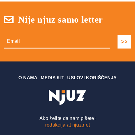
Nije njuz samo letter
О NAMA
MEDIA KIT
USLOVI KORIŠĆENJA
Ako želite da nam pišete:
redakcija at njuz.net