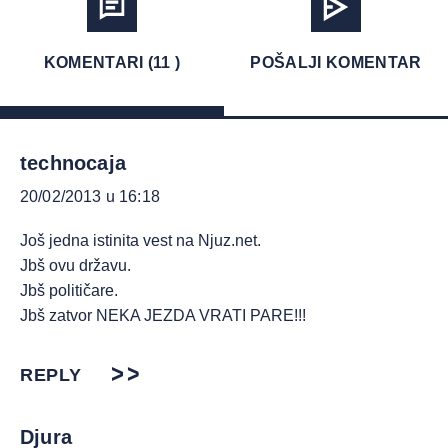
KOMENTARI (11 )
POŠALJI KOMENTAR
technocaja
20/02/2013 u 16:18
Još jedna istinita vest na Njuz.net.
Jbš ovu državu.
Jbš političare.
Jbš zatvor NEKA JEZDA VRATI PARE!!!
REPLY
Djura