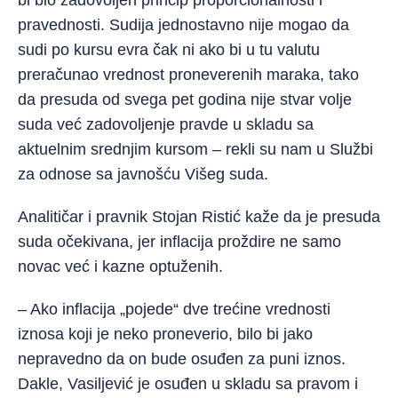
bi bio zadovoljen princip proporcionalnosti i
pravednosti. Sudija jednostavno nije mogao da
sudi po kursu evra čak ni ako bi u tu valutu
preračunao vrednost proneverenih maraka, tako
da presuda od svega pet godina nije stvar volje
suda već zadovoljenje pravde u skladu sa
aktuelnim srednjim kursom – rekli su nam u Službi
za odnose sa javnošću Višeg suda.
Analitičar i pravnik Stojan Ristić kaže da je presuda
suda očekivana, jer inflacija proždire ne samo
novac već i kazne optuženih.
– Ako inflacija „pojede“ dve trećine vrednosti
iznosa koji je neko proneverio, bilo bi jako
nepravedno da on bude osuđen za puni iznos.
Dakle, Vasiljević je osuđen u skladu sa pravom i