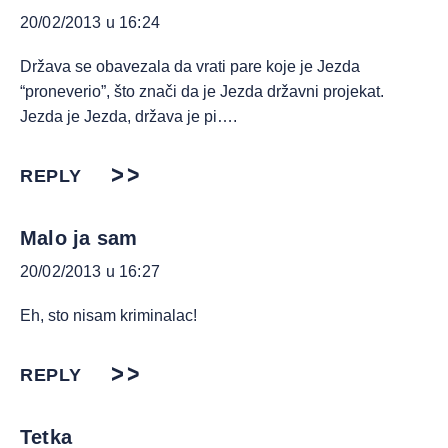
20/02/2013 u 16:24
Država se obavezala da vrati pare koje je Jezda
“proneverio”, što znači da je Jezda državni projekat.
Jezda je Jezda, država je pi….
REPLY
Malo ja sam
20/02/2013 u 16:27
Eh, sto nisam kriminalac!
REPLY
Tetka