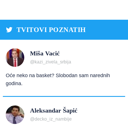
TVITOVI POZNATIH
Miša Vacić
@kazi_zivela_srbija
Oće neko na basket? Slobodan sam narednih
godina.
Aleksandar Šapić
@decko_iz_nambije