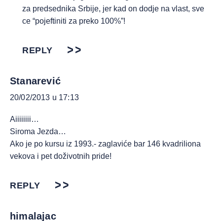
za predsednika Srbije, jer kad on dodje na vlast, sve
ce “pojeftiniti za preko 100%”!
REPLY
Stanarević
20/02/2013 u 17:13
Aiiiiiiii…
Siroma Jezda…
Ako je po kursu iz 1993.- zaglaviće bar 146 kvadriliona
vekova i pet doživotnih pride!
REPLY
himalajac