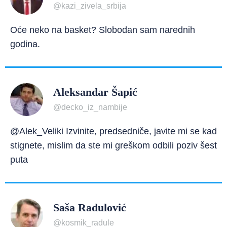
@kazi_zivela_srbija
Oće neko na basket? Slobodan sam narednih
godina.
Aleksandar Šapić
@decko_iz_nambije
@Alek_Veliki Izvinite, predsedniče, javite mi se kad
stignete, mislim da ste mi greškom odbili poziv šest
puta
Saša Radulović
@kosmik_radule