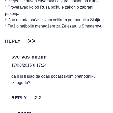
* Prejeo se duvan čavaraka i ajvara, poklon od Karića.
* Proveravao ko od Rusa poštuje zakon o zabrani
pušenja,
* Išao da oda počast svom velikom prethodniku Staljinu.
* Tražio najbolje menadžere za Železaru u Smederevu.
REPLY
sve vas mrzim
17/03/2015 u 17:24
da li si ti isao da odas pocast svom prethodniku
iznogudu?
REPLY