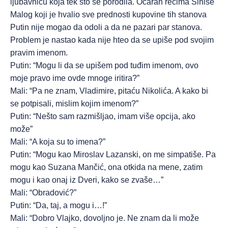
ljubavnicu koja tek što se porodila. Očaran rečima Siniše
Malog koji je hvalio sve prednosti kupovine tih stanova
Putin nije mogao da odoli a da ne pazari par stanova.
Problem je nastao kada nije hteo da se upiše pod svojim
pravim imenom.
Putin: “Mogu li da se upišem pod tuđim imenom, ovo
moje pravo ime ovde mnoge iritira?”
Mali: “Pa ne znam, Vladimire, pitaću Nikolića. A kako bi
se potpisali, mislim kojim imenom?”
Putin: “Nešto sam razmišljao, imam više opcija, ako
može”
Mali: “A koja su to imena?”
Putin: “Mogu kao Miroslav Lazanski, on me simpatiše. Pa
mogu kao Suzana Mančić, ona otkida na mene, zatim
mogu i kao onaj iz Dveri, kako se zvaše…”
Mali: “Obradović?”
Putin: “Da, taj, a mogu i…!”
Mali: “Dobro Vlajko, dovoljno je. Ne znam da li može