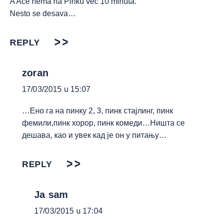
A Ace nema na Pinku vec 10 minuta.
Nesto se desava…
REPLY
zoran
17/03/2015 u 15:07
…Ено га на пинку 2, 3, пинк стајлинг, пинк
фемили,пинк хорор, пинк комеди…Ништа се
дешава, као и увек кад је он у питању…
REPLY
Ja sam
17/03/2015 u 17:04