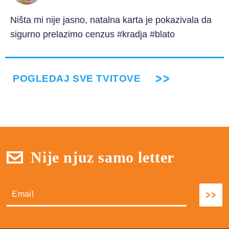
Ništa mi nije jasno, natalna karta je pokazivala da
sigurno prelazimo cenzus #kradja #blato
POGLEDAJ SVE TVITOVE
Nije njuz samo letter