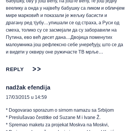
бабушку, ову у још већу, па јоште већу, те још једну
веелику а онда у највећу бабушку са ликом и обличјем
мире марковић и показали је жељку басисти и
драгану ред тјубу…упишали се од страха, а Руси од
смеха, толико су се засмејали да су заборавили на
Путина, ево већ десет дана…Двојица поменутих
малоумника још рефлексно себе унеређују, што се да
и видети у оквиру оне ружичасте ТВ мрље…
REPLY
nadžak efendija
17/03/2015 u 14:59
* Dogovarao sporazum o sirnom namazu sa Srbijom
* Preslušavao čestitke od Suzane M i Ivane Ž.
* Spremao maketu za projekat Moskva na Moskvi,