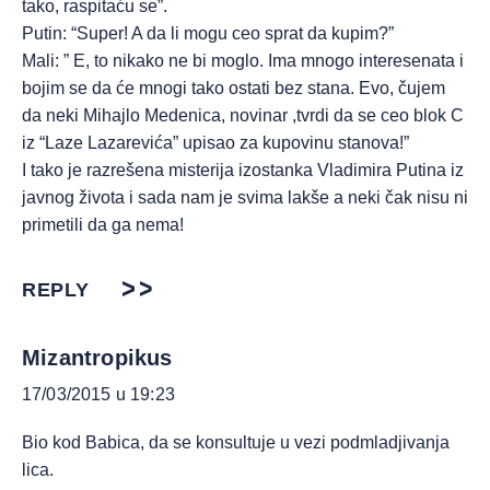
tako, raspitaću se”.
Putin: “Super! A da li mogu ceo sprat da kupim?”
Mali: ” E, to nikako ne bi moglo. Ima mnogo interesenata i
bojim se da će mnogi tako ostati bez stana. Evo, čujem
da neki Mihajlo Medenica, novinar ,tvrdi da se ceo blok C
iz “Laze Lazarevića” upisao za kupovinu stanova!”
I tako je razrešena misterija izostanka Vladimira Putina iz
javnog života i sada nam je svima lakše a neki čak nisu ni
primetili da ga nema!
REPLY
Mizantropikus
17/03/2015 u 19:23
Bio kod Babica, da se konsultuje u vezi podmladjivanja
lica.