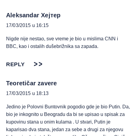
Aleksandar Хејтер
17/03/2015 u 16:15
Nigde nije nestao, sve vreme je bio u mislima CNN i
BBC, kao i ostalih dušebrižnika sa zapada.
REPLY
Teoretičar zavere
17/03/2015 u 18:13
Jedino je Polovni Buntovnik pogodio gde je bio Putin. Da,
bio je inkognito u Beogradu da bi se upisao u spisak za
kupovinu stana u onim kulama . U stvari, Putin je
kaparisao dva stana, jedan za sebe a drugi za njegovu