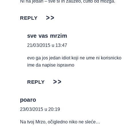
Ni na jedan – sve si ih zauzeo, ćufto od mozga.
REPLY
sve vas mrzim
21/03/2015 u 13:47
evo ga jos jedan idiot koji ne ume ni korisnicko
ime da napise ispravno
REPLY
poaro
23/03/2015 u 20:19
Na tvoj Mrzo, očigledno niko ne sleće…