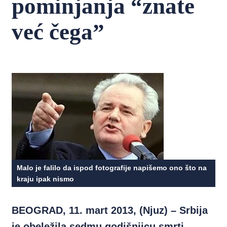
pominjanja “znate
već čega”
Malo je falilo da ispod fotografije napišemo ono što na
kraju ipak nismo
BEOGRAD, 11. mart 2013, (Njuz) – Srbija
je obeležila sedmu godišnjicu smrti