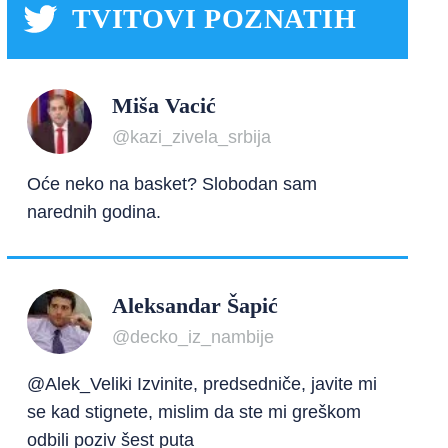
TVITOVI POZNATIH
Miša Vacić
@kazi_zivela_srbija
Oće neko na basket? Slobodan sam
narednih godina.
Aleksandar Šapić
@decko_iz_nambije
@Alek_Veliki Izvinite, predsedniče, javite mi
se kad stignete, mislim da ste mi greškom
odbili poziv šest puta