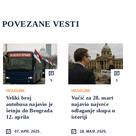
POVEZANE VESTI
5
3
HEADLINE
HEADLINE
Veliki broj
Vučić za 28. mart
autobusa najavio je
najavio najveće
šetnju do Beograda
odlaganje skupa u
12. aprila
istoriji
07. APR. 2025.
28. MAR. 2025.