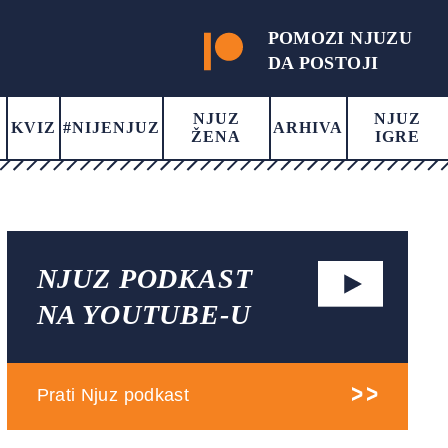
POMOZI NJUZU
DA POSTOJI
NJUZ
NJUZ
KVIZ
#NIJENJUZ
ARHIVA
ŽENA
IGRE
NJUZ PODKAST
NA YOUTUBE-U
Prati Njuz podkast