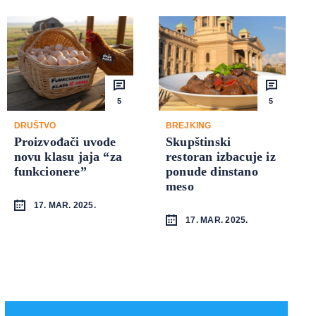
5
5
DRUŠTVO
BREJKING
Proizvođači uvode
Skupštinski
novu klasu jaja “za
restoran izbacuje iz
funkcionere”
ponude dinstano
meso
17. MAR. 2025.
17. MAR. 2025.