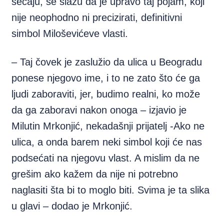
sećaju, se slažu da je upravo taj pojam, koji
nije neophodno ni precizirati, definitivni
simbol Miloševićeve vlasti.
– Taj čovek je zaslužio da ulica u Beogradu
ponese njegovo ime, i to ne zato što će ga
ljudi zaboraviti, jer, budimo realni, ko može
da ga zaboravi nakon onoga – izjavio je
Milutin Mrkonjić, nekadašnji prijatelj -Ako ne
ulica, a onda barem neki simbol koji će nas
podsećati na njegovu vlast. A mislim da ne
grešim ako kažem da nije ni potrebno
naglasiti šta bi to moglo biti. Svima je ta slika
u glavi – dodao je Mrkonjić.