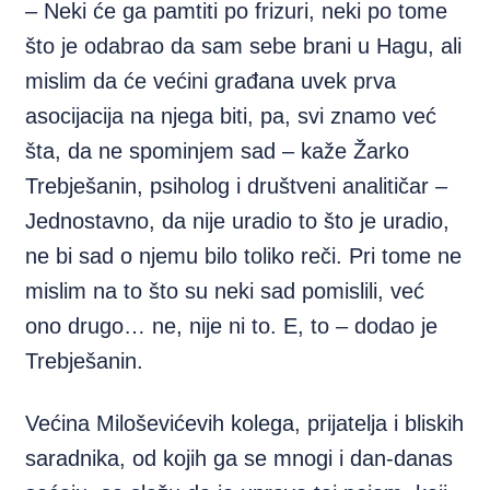
– Neki će ga pamtiti po frizuri, neki po tome
što je odabrao da sam sebe brani u Hagu, ali
mislim da će većini građana uvek prva
asocijacija na njega biti, pa, svi znamo već
šta, da ne spominjem sad – kaže Žarko
Trebješanin, psiholog i društveni analitičar –
Jednostavno, da nije uradio to što je uradio,
ne bi sad o njemu bilo toliko reči. Pri tome ne
mislim na to što su neki sad pomislili, već
ono drugo… ne, nije ni to. E, to – dodao je
Trebješanin.
Većina Miloševićevih kolega, prijatelja i bliskih
saradnika, od kojih ga se mnogi i dan-danas