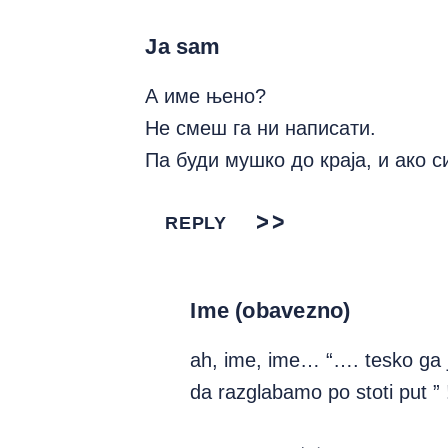
Ja sam
А име њено?
Не смеш га ни написати.
Па буди мушко до краја, и ако с
REPLY
Ime (obavezno)
ah, ime, ime… “…. tesko ga j
da razglabamo po stoti put ” 