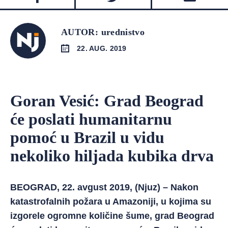
AUTOR: urednistvo
22. AUG. 2019
Goran Vesić: Grad Beograd
će poslati humanitarnu
pomoć u Brazil u vidu
nekoliko hiljada kubika drva
BEOGRAD, 22. avgust 2019, (Njuz) – Nakon
katastrofalnih požara u Amazoniji, u kojima su
izgorele ogromne količine šume, grad Beograd