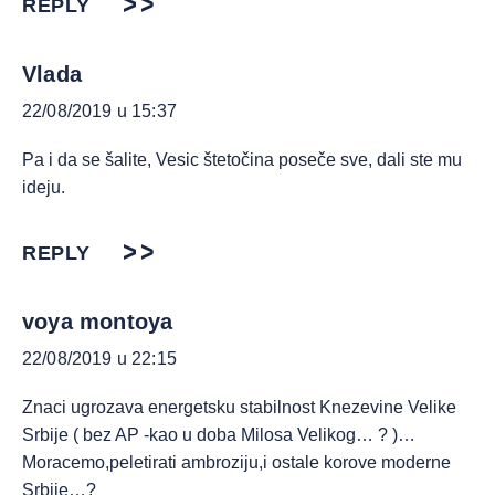
REPLY
Vlada
22/08/2019 u 15:37
Pa i da se šalite, Vesic štetočina poseče sve, dali ste mu
ideju.
REPLY
voya montoya
22/08/2019 u 22:15
Znaci ugrozava energetsku stabilnost Knezevine Velike
Srbije ( bez AP -kao u doba Milosa Velikog… ? )…
Moracemo,peletirati ambroziju,i ostale korove moderne
Srbije…?