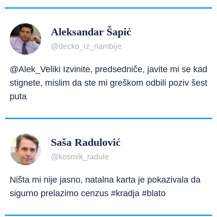
Aleksandar Šapić
@decko_iz_nambije
@Alek_Veliki Izvinite, predsedniče, javite mi se kad
stignete, mislim da ste mi greškom odbili poziv šest
puta
Saša Radulović
@kosmik_radule
Ništa mi nije jasno, natalna karta je pokazivala da
sigurno prelazimo cenzus #kradja #blato