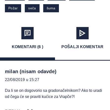
Požar
seča
šuma
KOMENTARI (6 )
POŠALJI KOMENTAR
milan (nisam odavde)
22/08/2019 u 15:27
Da li se on dogovorio sa gradonačelnikom? Ako to uradi
od čega će se praviti kućice za Vrapče?!