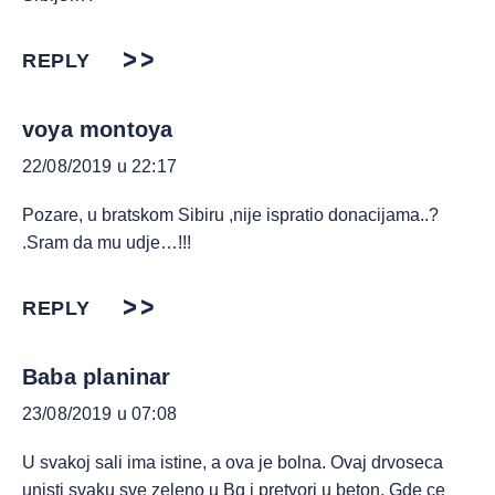
REPLY
voya montoya
22/08/2019 u 22:17
Pozare, u bratskom Sibiru ,nije ispratio donacijama..?
.Sram da mu udje…!!!
REPLY
Baba planinar
23/08/2019 u 07:08
U svakoj sali ima istine, a ova je bolna. Ovaj drvoseca
unisti svaku sve zeleno u Bg i pretvori u beton. Gde ce