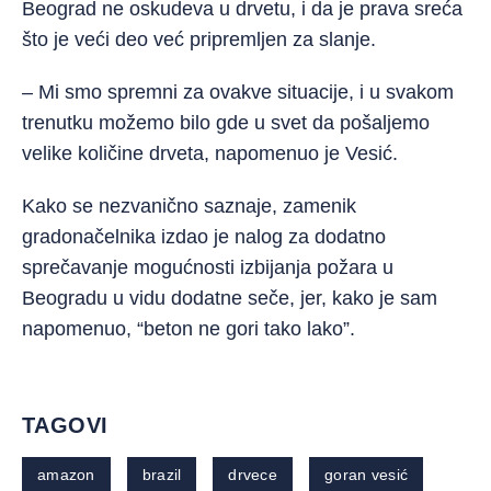
Beograd ne oskudeva u drvetu, i da je prava sreća
što je veći deo već pripremljen za slanje.
– Mi smo spremni za ovakve situacije, i u svakom
trenutku možemo bilo gde u svet da pošaljemo
velike količine drveta, napomenuo je Vesić.
Kako se nezvanično saznaje, zamenik
gradonačelnika izdao je nalog za dodatno
sprečavanje mogućnosti izbijanja požara u
Beogradu u vidu dodatne seče, jer, kako je sam
napomenuo, “beton ne gori tako lako”.
TAGOVI
amazon
brazil
drvece
goran vesić