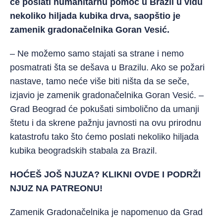
će poslati humanitarnu pomoć u Brazil u vidu
nekoliko hiljada kubika drva, saopštio je
zamenik gradonačelnika Goran Vesić.
– Ne možemo samo stajati sa strane i nemo
posmatrati šta se dešava u Brazilu. Ako se požari
nastave, tamo neće više biti ništa da se seče,
izjavio je zamenik gradonačelnika Goran Vesić. –
Grad Beograd će pokušati simbolično da umanji
štetu i da skrene pažnju javnosti na ovu prirodnu
katastrofu tako što ćemo poslati nekoliko hiljada
kubika beogradskih stabala za Brazil.
HOĆEŠ JOŠ NJUZA? KLIKNI
OVDE
I PODRŽI
NJUZ NA PATREONU!
Zamenik Gradonačelnika je napomenuo da Grad