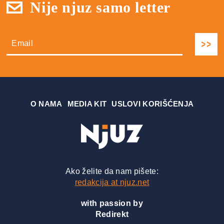
Nije njuz samo letter
О NAMA
MEDIA KIT
USLOVI KORIŠĆENJA
Ako želite da nam pišete:
redakcija at njuz.net
with passion by
Redirekt