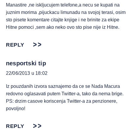
Manastire ,ne iskljucujem telefone,a necu se kupati na
juznim morima ,pijuckacu limunadu na svojoj terasi, osim
sto pisete komentare citajte knjige i ne brinite za ekipe
Hitne pomoci ,sem ako neko ovo sto pise nije iz Hitne.
REPLY
nesportski tip
22/06/2013 u 18:02
Iz pouzdanih izvora saznajemo da ce se Nada Macura
redovno oglasavati putem Twitter-a, tako da nema brige.
PS: drzim casove koriscenja Twitter-a za penzionere,
povoljno!
REPLY