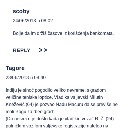
scoby
24/06/2013 u 08:02
Bolje da im držiš časove iz korišćenja bankomata.
REPLY
Tagore
23/06/2013 u 08:40
Inđiju je sinoć pogodilo veliko nevreme, s gradom
veličine teniske loptice. Vladika valjevski Milutin
Knežević (64) je pozvao Nadu Macuru da se previše ne
moli Bogu za ”beo grad”.
(Do nesreće je došlo kada je vladikin vozač Đ. Ž. (24)
putničkim vozilom valjevske registracije naleteo na