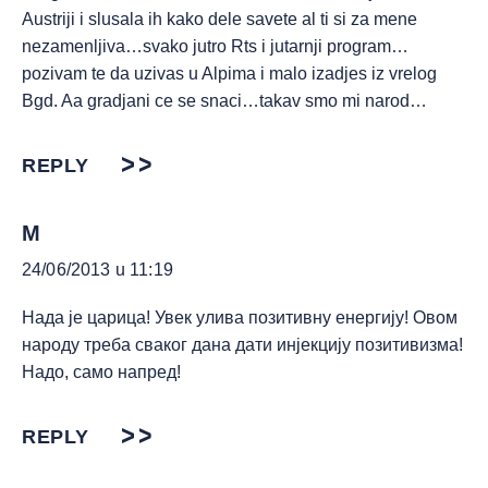
Austriji i slusala ih kako dele savete al ti si za mene
nezamenljiva…svako jutro Rts i jutarnji program…
pozivam te da uzivas u Alpima i malo izadjes iz vrelog
Bgd. Aa gradjani ce se snaci…takav smo mi narod…
REPLY
М
24/06/2013 u 11:19
Нада је царица! Увек улива позитивну енергију! Овом
народу треба сваког дана дати инјекцију позитивизма!
Надо, само напред!
REPLY