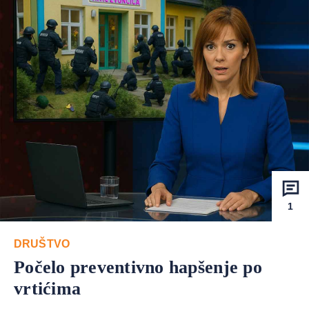
1
DRUŠTVO
Počelo preventivno hapšenje po
vrtićima