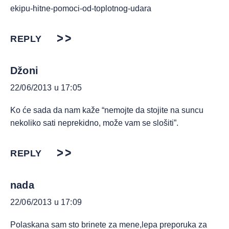
ekipu-hitne-pomoci-od-toplotnog-udara
REPLY
Džoni
22/06/2013 u 17:05
Ko će sada da nam kaže “nemojte da stojite na suncu
nekoliko sati neprekidno, može vam se slošiti”.
REPLY
nada
22/06/2013 u 17:09
Polaskana sam sto brinete za mene,lepa preporuka za