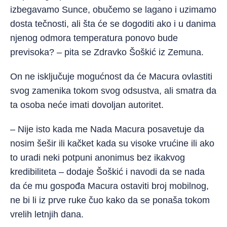
izbegavamo Sunce, obučemo se lagano i uzimamo
dosta tečnosti, ali šta će se dogoditi ako i u danima
njenog odmora temperatura ponovo bude
previsoka? – pita se Zdravko Šoškić iz Zemuna.
On ne isključuje mogućnost da će Macura ovlastiti
svog zamenika tokom svog odsustva, ali smatra da
ta osoba neće imati dovoljan autoritet.
– Nije isto kada me Nada Macura posavetuje da
nosim šešir ili kačket kada su visoke vrućine ili ako
to uradi neki potpuni anonimus bez ikakvog
kredibiliteta – dodaje Šoškić i navodi da se nada
da će mu gospođa Macura ostaviti broj mobilnog,
ne bi li iz prve ruke čuo kako da se ponaša tokom
vrelih letnjih dana.