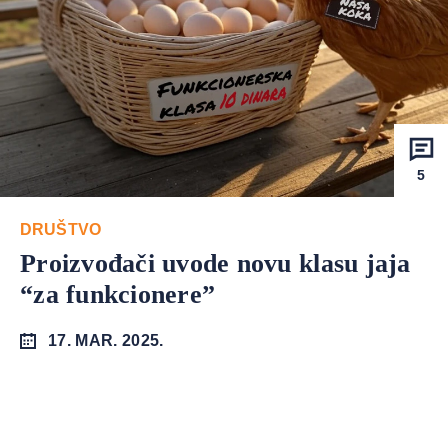
5
DRUŠTVO
Proizvođači uvode novu klasu jaja
“za funkcionere”
17. MAR. 2025.