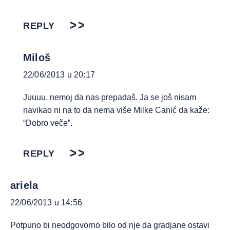
REPLY
Miloš
22/06/2013 u 20:17
Juuuu, nemoj da nas prepadaš. Ja se još nisam
navikao ni na to da nema više Milke Canić da kaže:
“Dobro veče”.
REPLY
ariela
22/06/2013 u 14:56
Potpuno bi neodgovorno bilo od nje da gradjane ostavi