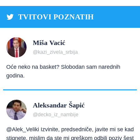
TVITOVI POZNATIH
Miša Vacić
@kazi_zivela_srbija
Oće neko na basket? Slobodan sam narednih
godina.
Aleksandar Šapić
@decko_iz_nambije
@Alek_Veliki Izvinite, predsedniče, javite mi se kad
stignete, mislim da ste mi greškom odbili poziv šest