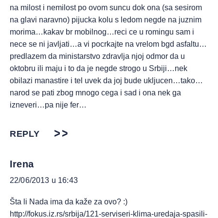
na milost i nemilost po ovom suncu dok ona (sa sesirom
na glavi naravno) pijucka kolu s ledom negde na juznim
morima…kakav br mobilnog…reci ce u romingu sam i
nece se ni javljati…a vi pocrkajte na vrelom bgd asfaltu…
predlazem da ministarstvo zdravlja njoj odmor da u
oktobru ili maju i to da je negde strogo u Srbiji…nek
obilazi manastire i tel uvek da joj bude ukljucen…tako…
narod se pati zbog mnogo cega i sad i ona nek ga
izneveri…pa nije fer…
REPLY
Irena
22/06/2013 u 16:43
Šta li Nada ima da kaže za ovo? :)
http://fokus.iz.rs/srbija/121-serviseri-klima-uredaja-spasili-