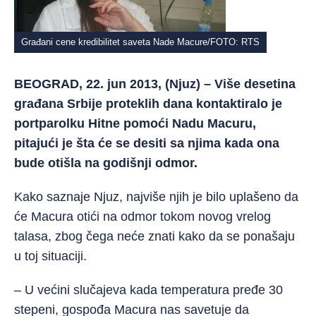
Građani cene kredibilitet saveta Nade Macure/FOTO: RTS
BEOGRAD, 22. jun 2013, (Njuz) – Više desetina
građana Srbije proteklih dana kontaktiralo je
portparolku Hitne pomoći Nadu Macuru,
pitajući je šta će se desiti sa njima kada ona
bude otišla na godišnji odmor.
Kako saznaje Njuz, najviše njih je bilo uplašeno da
će Macura otići na odmor tokom novog vrelog
talasa, zbog čega neće znati kako da se ponašaju
u toj situaciji.
– U većini slučajeva kada temperatura pređe 30
stepeni, gospođa Macura nas savetuje da