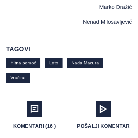
Marko Dražić
Nenad Milosavljević
TAGOVI
Hitna pomoć
Leto
Nada Macura
Vrućina
KOMENTARI (16 )
POŠALJI KOMENTAR