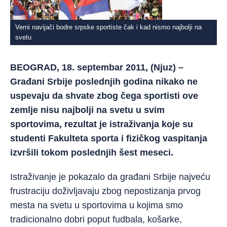
Verni navijači bodre srpske sportiste čak i kad nismo najbolji na
svetu
BEOGRAD, 18. septembar 2011, (Njuz) –
Građani Srbije poslednjih godina nikako ne
uspevaju da shvate zbog čega sportisti ove
zemlje nisu najbolji na svetu u svim
sportovima, rezultat je istraživanja koje su
studenti Fakulteta sporta i fizičkog vaspitanja
izvršili tokom poslednjih šest meseci.
Istraživanje je pokazalo da građani Srbije najveću
frustraciju doživljavaju zbog nepostizanja prvog
mesta na svetu u sportovima u kojima smo
tradicionalno dobri poput fudbala, košarke,