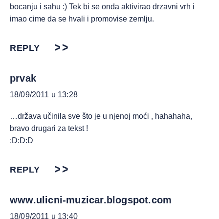
bocanju i sahu :) Tek bi se onda aktivirao drzavni vrh i
imao cime da se hvali i promovise zemlju.
REPLY
prvak
18/09/2011 u 13:28
…država učinila sve što je u njenoj moći , hahahaha,
bravo drugari za tekst !
:D:D:D
REPLY
www.ulicni-muzicar.blogspot.com
18/09/2011 u 13:40