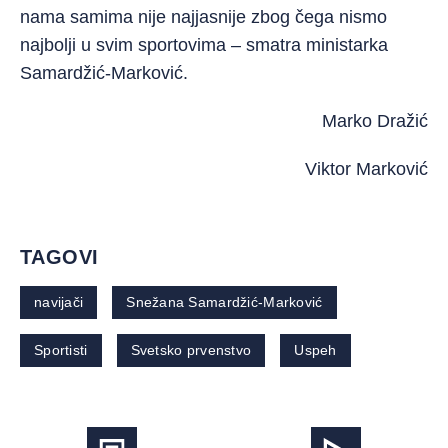
nama samima nije najjasnije zbog čega nismo
najbolji u svim sportovima – smatra ministarka
Samardžić-Marković.
Marko Dražić
Viktor Marković
TAGOVI
navijači
Snežana Samardžić-Marković
Sportisti
Svetsko prvenstvo
Uspeh