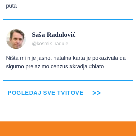
puta
Saša Radulović
@kosmik_radule
Ništa mi nije jasno, natalna karta je pokazivala da
sigurno prelazimo cenzus #kradja #blato
POGLEDAJ SVE TVITOVE