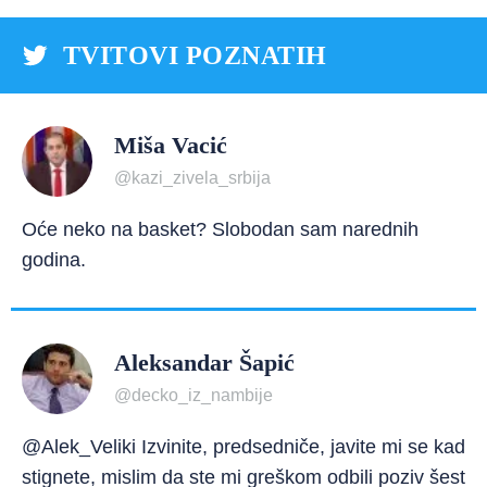
TVITOVI POZNATIH
Miša Vacić
@kazi_zivela_srbija
Oće neko na basket? Slobodan sam narednih
godina.
Aleksandar Šapić
@decko_iz_nambije
@Alek_Veliki Izvinite, predsedniče, javite mi se kad
stignete, mislim da ste mi greškom odbili poziv šest