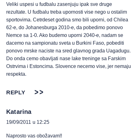
Veliki uspesi u fudbalu zasenjuju ipak sve druge
rezultate. U fudbalu treba upornosti vise nego u ostalim
sportovima. Cetrdeset godina smo bili uporni, od Chilea
62-e, do Johanesburga 2010-e, da pobedimo ponovo
Nemce sa 1-0. Ako budemo uporni 2040-e, nadam se
dacemo na sampionatu sveta u Burkini Faso, pobediti
ponovo mrske naciste na sred glavnog grada Uagadugu.
Do onda cemo obavljati nase lake treninge sa Farskim
Ostrvima i Estoncima. Slovence necemo vise, jer nemaju
respekta.
REPLY
Katarina
19/09/2011 u 12:25
Naprosto vas obožavam!!