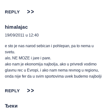
REPLY
himalajac
19/09/2011 u 12:40
e sto je nas narod sebican i pohlepan, pa to nema u
svetu.
alo, NE MOZE i jare i pare.
ako nam je ekonomija najbolja, ako u privredi vodimo
glavnu rec u Evropi, i ako nam nema revnog u regionu,
onda nije fer da u svim sportovima uvek budemo najbolji
REPLY
Ђеки