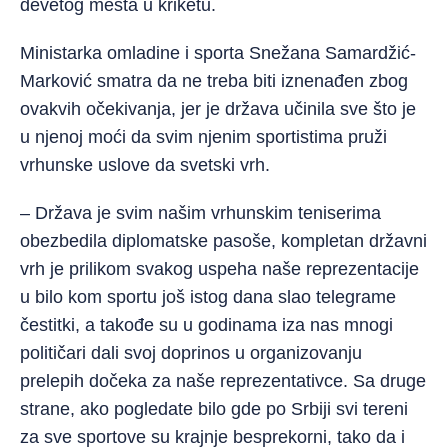
devetog mesta u kriketu.
Ministarka omladine i sporta Snežana Samardžić-
Marković smatra da ne treba biti iznenađen zbog
ovakvih očekivanja, jer je država učinila sve što je
u njenoj moći da svim njenim sportistima pruži
vrhunske uslove da svetski vrh.
– Država je svim našim vrhunskim teniserima
obezbedila diplomatske pasoše, kompletan državni
vrh je prilikom svakog uspeha naše reprezentacije
u bilo kom sportu još istog dana slao telegrame
čestitki, a takođe su u godinama iza nas mnogi
političari dali svoj doprinos u organizovanju
prelepih dočeka za naše reprezentativce. Sa druge
strane, ako pogledate bilo gde po Srbiji svi tereni
za sve sportove su krajnje besprekorni, tako da i