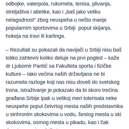
odbojke, vaterpola, rukometa, tenisa, plivanja,
streljaštva i atletike, kao i „baš jako veliku
nelagodnost“ zbog neuspeha u nešto manje
popularnim sportovima u Srbiji poput skijanja,
hokeja na travi ili karlinga.
– Rezultati su pokazali da navijači u Srbiji nisu baš
toliko zahtevni koliko deluje na prvi pogled – kaže
dr Ljubomir Pantić sa Fakulteta sporta i fizičke
kulture – Iako većina naših državljana ne bi
razumela razloge koji nas nisu doveli do svetskog
trona, istraživanje je pokazalo da bi skoro trećina
građana Srbije ipak u velikoj meri tolerisala neke
neuspehe poput četvrtog mesta naših predstavnika
u sinhronim skokovima u vodu, šestog mesta u ski
skokovima, osmog mesta u pikadu, kao i čak