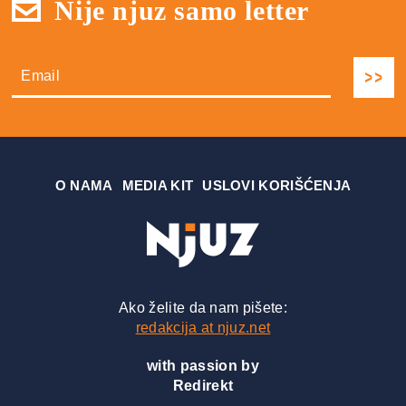
Nije njuz samo letter
О NAMA
MEDIA KIT
USLOVI KORIŠĆENJA
Ako želite da nam pišete:
redakcija at njuz.net
with passion by
Redirekt