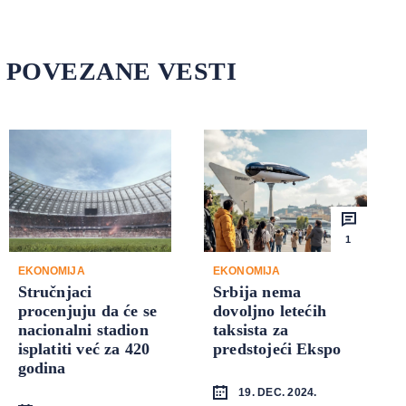
POVEZANE VESTI
1
EKONOMIJA
EKONOMIJA
Stručnjaci
Srbija nema
procenjuju da će se
dovoljno letećih
nacionalni stadion
taksista za
isplatiti već za 420
predstojeći Ekspo
godina
19. DEC. 2024.