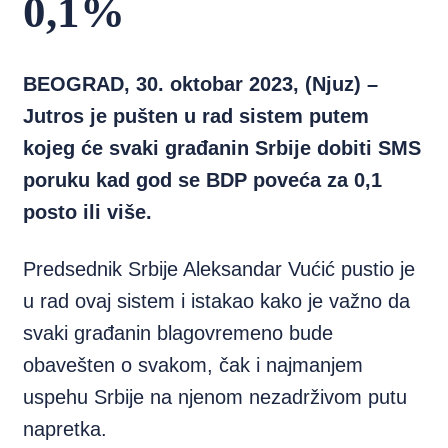
0,1%
BEOGRAD, 30. oktobar 2023, (Njuz) –
Jutros je pušten u rad sistem putem
kojeg će svaki građanin Srbije dobiti SMS
poruku kad god se BDP poveća za 0,1
posto ili više.
Predsednik Srbije Aleksandar Vućić pustio je
u rad ovaj sistem i istakao kako je važno da
svaki građanin blagovremeno bude
obavešten o svakom, čak i najmanjem
uspehu Srbije na njenom nezadrživom putu
napretka.