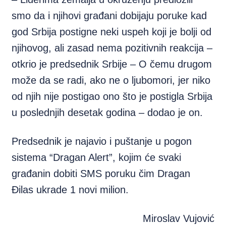
smo da i njihovi građani dobijaju poruke kad
god Srbija postigne neki uspeh koji je bolji od
njihovog, ali zasad nema pozitivnih reakcija –
otkrio je predsednik Srbije – O čemu drugom
može da se radi, ako ne o ljubomori, jer niko
od njih nije postigao ono što je postigla Srbija
u poslednjih desetak godina – dodao je on.
Predsednik je najavio i puštanje u pogon
sistema “Dragan Alert”, kojim će svaki
građanin dobiti SMS poruku čim Dragan
Đilas ukrade 1 novi milion.
Miroslav Vujović