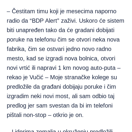
– Čestitam timu koji je mesecima naporno
radio da “BDP Alert” zaživi. Uskoro će sistem
biti unapređen tako da će gradani dobijati
poruke na telefonu čim se otvori neka nova
fabrika, čim se ostvari jedno novo radno
mesto, kad se izgradi nova bolnica, otvori
novi vrtić ili napravi 1 km novog auto-puta –
rekao je Vučić – Moje stranačke kolege su
predložile da građani dobijaju poruke i čim
izgradim neki novi most, ali sam odbio taj
predlog jer sam svestan da bi im telefoni
pištali non-stop – otkrio je on.
– Liderima zemalja u okruženju predložili