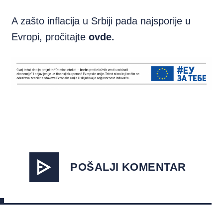
A zašto inflacija u Srbiji pada najsporije u
Evropi, pročitajte
ovde
.
POŠALJI KOMENTAR