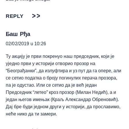
REPLY
Баш Рђа
02/02/2019 u 10:26
Ту акцију је први покренуо наш председник, који је
уједно први у историји отворио прозор на
“Београђанки”, да излуфтира и уз пут да га опере, али
се сетио податка о броју погинулих перача прозора,
па је одустао. Или се сетио да је већ један
Председник “летео” кроз прозор (Милан Недић), а и
један његов имењак (Краљ Александар Обреновић).
Дај бре буди једном други у историји, да прославимо,
неће нико да ти замери.