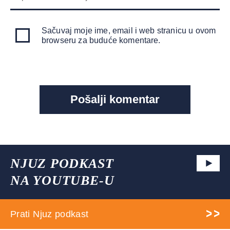
Sačuvaj moje ime, email i web stranicu u ovom
browseru za buduće komentare.
NJUZ PODKAST
NA YOUTUBE-U
Prati Njuz podkast