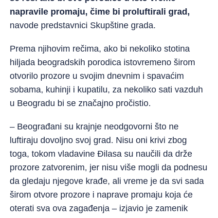
napravile promaju, čime bi proluftirali grad,
navode predstavnici Skupštine grada.
Prema njihovim rečima, ako bi nekoliko stotina
hiljada beogradskih porodica istovremeno širom
otvorilo prozore u svojim dnevnim i spavaćim
sobama, kuhinji
i kupatilu, za nekoliko sati vazduh
u Beogradu bi se značajno pročistio.
– Beograđani su krajnje neodgovorni što ne
luftiraju dovoljno svoj grad. Nisu oni krivi zbog
toga, tokom vladavine Đilasa su naučili da drže
prozore zatvorenim, jer nisu više mogli da podnesu
da gledaju njegove krađe, ali vreme je da svi sada
širom otvore prozore i naprave promaju koja će
oterati sva ova zagađenja – izjavio je zamenik