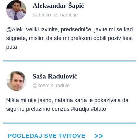
Aleksandar Šapić
@decko_iz_nambije
@Alek_Veliki Izvinite, predsedniče, javite mi se kad
stignete, mislim da ste mi greškom odbili poziv šest
puta
Saša Radulović
@kosmik_radule
Ništa mi nije jasno, natalna karta je pokazivala da
sigurno prelazimo cenzus #kradja #blato
POGLEDAJ SVE TVITOVE