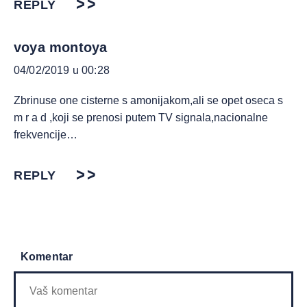
REPLY
voya montoya
04/02/2019 u 00:28
Zbrinuse one cisterne s amonijakom,ali se opet oseca s
m r a d ,koji se prenosi putem TV signala,nacionalne
frekvencije…
REPLY
Komentar