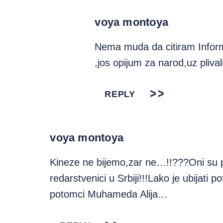
voya montoya
Nema muda da citiram Informe
,jos opijum za narod,uz pliva
REPLY
voya montoya
Kineze ne bijemo,zar ne…!!???Oni su po
redarstvenici u Srbiji!!!Lako je ubijati
potomci Muhameda Alija…