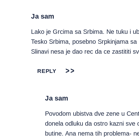
Ja sam
Lako je Grcima sa Srbima. Ne tuku i ubi
Tesko Srbima, posebno Srpkinjama sa S
Slinavi nesa je dao rec da ce zastititi
REPLY
Ja sam
Povodom ubistva dve zene u Centri
donela odluku da ostro kazni sve o
butine. Ana nema tih problema- n