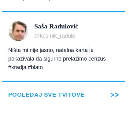
Saša Radulović
@kosmik_radule
Ništa mi nije jasno, natalna karta je
pokazivala da sigurno prelazimo cenzus
#kradja #blato
POGLEDAJ SVE TVITOVE