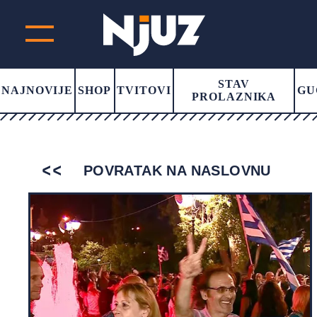
STAV
NAJNOVIJE
SHOP
TVITOVI
GU
PROLAZNIKA
POVRATAK NA NASLOVNU