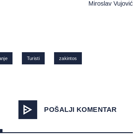
Miroslav Vujović
anje
Turisti
zakintos
POŠALJI KOMENTAR