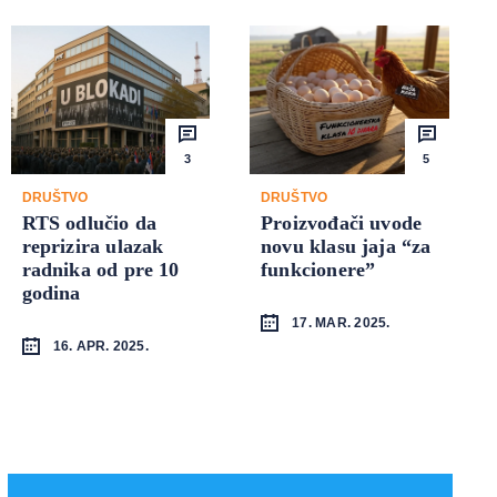
3
5
DRUŠTVO
DRUŠTVO
RTS odlučio da
Proizvođači uvode
reprizira ulazak
novu klasu jaja “za
radnika od pre 10
funkcionere”
godina
17. MAR. 2025.
16. APR. 2025.