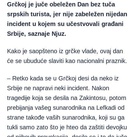
Grčkoj je juče obeležen Dan bez tuča
srpskih turista, jer nije zabeležen nijedan
incident u kojem su učestvovali građani
Srbije, saznaje Njuz.
Kako je saopšteno iz grčke vlade, ovaj dan
će se ubuduće slaviti kao nacionalni praznik.
– Retko kada se u Grčkoj desi da neko iz
Srbije ne napravi neki incident. Nakon
tragedije koja se desila na Zakintosu, potom
prebijanja vašeg sunarodnika na Lefkadi od
strane takođe vaših sunarodnika, koji su ga
tukli samo zato što je hteo da zaštiti devojku