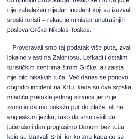
od njihovih provokacija, desilo se i to da juče
nije zabeležen nijedan incident koji su izazvali
srpski turisti – rekao je ministar unutrašnjih
poslova Grčke Nikolas Toskas.
– Proveravali smo taj podatak više puta, zvali
lokalne vlasti na Zakintosu, Lefkadi i ostalim
turističkim centrima širom Grčke, ali zaista
nije bilo nikakvih tuča. Već danas se ponovo
dogodio incident na Krfu, kada su dva srpska
mladića pretukla jednog stranca jer ih je
zamolio da mu pokažu put do plaže, ali na
engleskom jeziku, tako da smo rešili da
jučerašnji dan proglasimo Danom bez tuča
koje su izazvali Srbi, jer ko zna kada će se