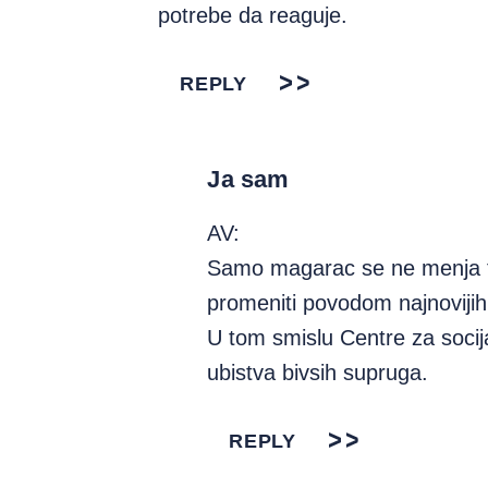
potrebe da reaguje.
REPLY
Ja sam
AV:
Samo magarac se ne menja t
promeniti povodom najnoviji
U tom smislu Centre za socij
ubistva bivsih supruga.
REPLY