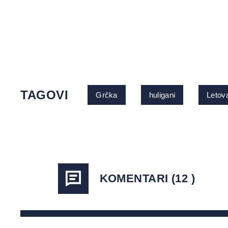
TAGOVI
Grčka
huligani
Letov
KOMENTARI (12 )