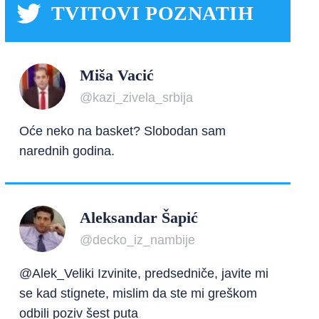
TVITOVI POZNATIH
Miša Vacić
@kazi_zivela_srbija
Oće neko na basket? Slobodan sam
narednih godina.
Aleksandar Šapić
@decko_iz_nambije
@Alek_Veliki Izvinite, predsedniče, javite mi
se kad stignete, mislim da ste mi greškom
odbili poziv šest puta