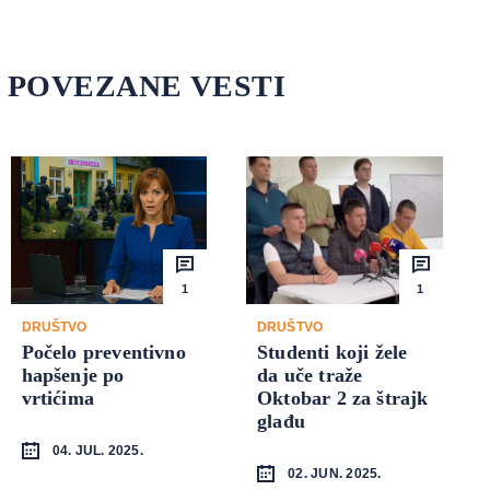
POVEZANE VESTI
1
1
DRUŠTVO
DRUŠTVO
Počelo preventivno
Studenti koji žele
hapšenje po
da uče traže
vrtićima
Oktobar 2 za štrajk
glađu
04. JUL. 2025.
02. JUN. 2025.