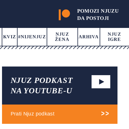
POMOZI NJUZU
DA POSTOJI
NJUZ
NJUZ
KVIZ
#NIJENJUZ
ARHIVA
ŽENA
IGRE
NJUZ PODKAST
NA YOUTUBE-U
Prati Njuz podkast