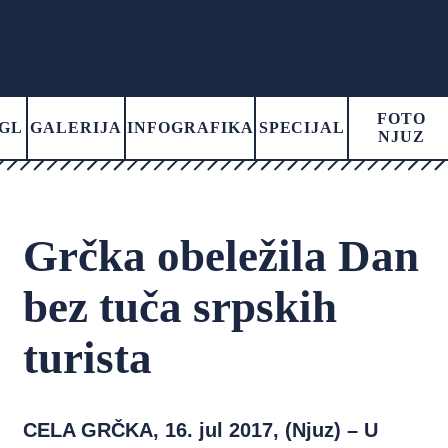
FOTO
GL
GALERIJA
INFOGRAFIKA
SPECIJAL
NJUZ
Grčka obeležila Dan
bez tuča srpskih
turista
CELA GRČKA, 16. jul 2017, (Njuz) – U