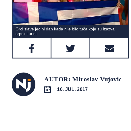
Grci slave jedini dan kada nije bilo tuča koje su izazvali
srpski turisti
AUTOR: Miroslav Vujovic
16. JUL. 2017