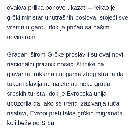
ovakva prilika ponovo ukazati – rekao je
grčki ministar unutrašnih poslova, stojeći sve
vreme u gardu dok je pričao sa našim
novinarom.
Građani širom Grčke proslavili su ovaj novi
nacionalni praznik noseći štitnike na
glavama, rukama i nogama zbog straha da i
tokom slavlja ne nalete na neku grupu
srpskih turista, dok je Evropska unija
upozorila da, ako se trend izazivanja tuča
nastavi, Evropi preti talas grčkih migranata
koji beže od Srba.