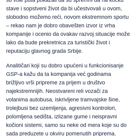
stave i sopstveni život da bi učestvovali u ovom,
slobodno možemo reći, novom ekstremnom sportu
– rekao nam je dobro obavešten izvor iz vrha
kompanije i ocenio da ovakav razvoj situacije može
lako da bude prekretnica za turistički život i
reputaciju glavnog grada Srbije.
Analitičari koji su dobro upućeni u funkcionisanje
GSP-a kažu da ta kompanija već godinama
brižljivo vrši pripreme za prijem u društvo
najekstremnijih. Neostvareni reli vozači za
volanima autobusa, iskrivljene tramvajske šine,
trolejbusi bez uzemljenja, agresivni kontrolori,
polomljena sedišta, izlizane gume i neispravni
kočioni sistemi, samo su neke od mera koje su do
sada preduzete u okviru pomenutih priprema.