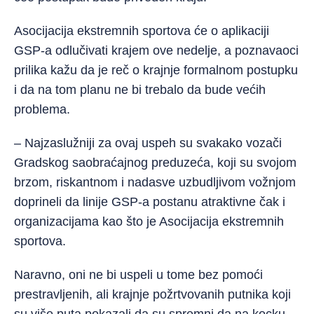
Asocijacija ekstremnih sportova će o aplikaciji
GSP-a odlučivati krajem ove nedelje, a poznavaoci
prilika kažu da je reč o krajnje formalnom postupku
i da na tom planu ne bi trebalo da bude većih
problema.
– Najzaslužniji za ovaj uspeh su svakako vozači
Gradskog saobraćajnog preduzeća, koji su svojom
brzom, riskantnom i nadasve uzbudljivom vožnjom
doprineli da linije GSP-a postanu atraktivne čak i
organizacijama kao što je Asocijacija ekstremnih
sportova.
Naravno, oni ne bi uspeli u tome bez pomoći
prestravljenih, ali krajnje požrtvovanih putnika koji
su više puta pokazali da su spremni da na kocku