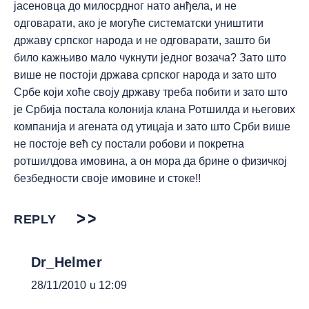
јасеновца до милосрдног нато анђела, и не
одговарати, ако је могуће систематски уништити
државу српског народа и не одговарати, зашто би
било кажњиво мало чукнути једног возача? Зато што
више не постоји држава српског народа и зато што
Србе који хоће своју државу треба побити и зато што
је Србија постала колонија клана Ротшилда и његових
компанија и агената од утицаја и зато што Срби више
не постоје већ су постали робови и покретна
ротшилдова имовина, а он мора да брине о физичкој
безбедности своје имовине и стоке!!
REPLY
Dr_Helmer
28/11/2010 u 12:09