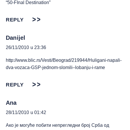
“50-FInal Destination”
REPLY
Danijel
26/11/2010 u 23:36
http://www.blic.rs/Vesti/Beograd/219944/Huligani-napali-
dva-vozaca-GSP-jednom-slomili–lobanju-i-rame
REPLY
Аna
28/11/2010 u 01:42
Ако је могуће побити непрегледни број Срба од