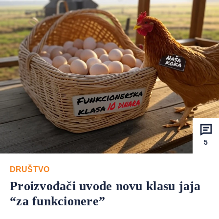
5
DRUŠTVO
Proizvođači uvode novu klasu jaja
“za funkcionere”