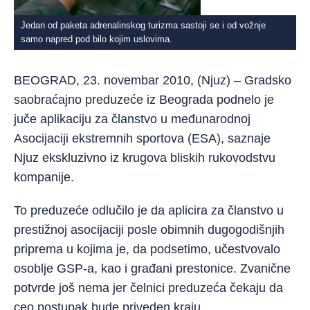
Jedan od paketa adrenalinskog turizma sastoji se i od vožnje
samo napred pod bilo kojim uslovima.
BEOGRAD, 23. novembar 2010, (Njuz) – Gradsko
saobraćajno preduzeće iz Beograda podnelo je
juče aplikaciju za članstvo u međunarodnoj
Asocijaciji ekstremnih sportova (ESA), saznaje
Njuz ekskluzivno iz krugova bliskih rukovodstvu
kompanije.
To preduzeće odlučilo je da aplicira za članstvo u
prestižnoj asocijaciji posle obimnih dugogodišnjih
priprema u kojima je, da podsetimo, učestvovalo
osoblje GSP-a, kao i građani prestonice. Zvanične
potvrde još nema jer čelnici preduzeća čekaju da
ceo postupak bude priveden kraju.