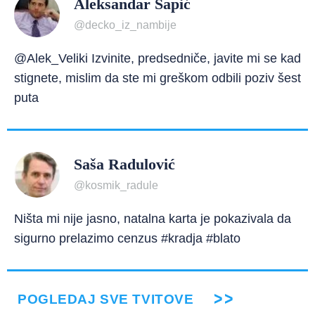
Aleksandar Šapić
@decko_iz_nambije
@Alek_Veliki Izvinite, predsedniče, javite mi se kad
stignete, mislim da ste mi greškom odbili poziv šest
puta
Saša Radulović
@kosmik_radule
Ništa mi nije jasno, natalna karta je pokazivala da
sigurno prelazimo cenzus #kradja #blato
POGLEDAJ SVE TVITOVE