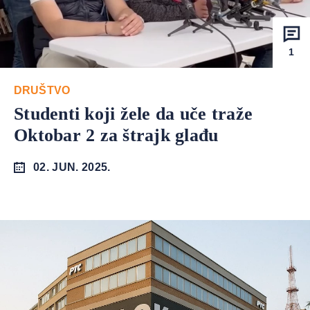
1
DRUŠTVO
Studenti koji žele da uče traže
Oktobar 2 za štrajk glađu
02. JUN. 2025.