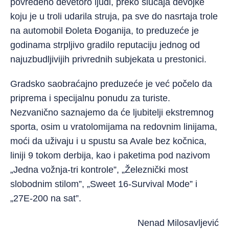
povređeno devetoro ljudi, preko slučaja devojke
koju je u troli udarila struja, pa sve do nasrtaja trole
na automobil Đoleta Đoganija, to preduzeće je
godinama strpljivo gradilo reputaciju jednog od
najuzbudljivijih privrednih subjekata u prestonici.
Gradsko saobraćajno preduzeće je već počelo da
priprema i specijalnu ponudu za turiste.
Nezvanično saznajemo da će ljubitelji ekstremnog
sporta, osim u vratolomijama na redovnim linijama,
moći da uživaju i u spustu sa Avale bez kočnica,
liniji 9 tokom derbija, kao i paketima pod nazivom
„Jedna vožnja-tri kontrole”, „Železnički most
slobodnim stilom”, „Sweet 16-Survival Mode” i
„27E-200 na sat”.
Nenad Milosavljević