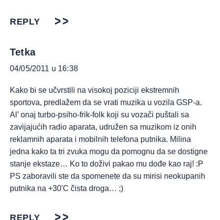
REPLY
Tetka
04/05/2011 u 16:38
Kako bi se učvrstili na visokoj poziciji ekstremnih
sportova, predlažem da se vrati muzika u vozila GSP-a.
Al’ onaj turbo-psiho-frik-folk koji su vozači puštali sa
zavijajućih radio aparata, udružen sa muzikom iz onih
reklamnih aparata i mobilnih telefona putnika. Milina
jedna kako ta tri zvuka mogu da pomognu da se dostigne
stanje ekstaze… Ko to doživi pakao mu dođe kao raj! :P
PS zaboravili ste da spomenete da su mirisi neokupanih
putnika na +30'C čista droga… ;)
REPLY