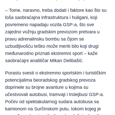
– Tome, naravno, treba dodati i faktore kao što su
loša saobraćajna infrastruktura i huligani, koji
povremeno napadaju vozila GSP-a, što sve
zajedno vožnju gradskim prevozom pretvara u
pravu adrenalinsku bombu sa čijom se
uzbudljivošću teško može meriti bilo koji drugi
međunarodno priznati ekstremni sport – kaže
saobraćajni analitičar Mikan Delibašić.
Porastu svesti o ekstremno sportskim i turističkim
potencijalima beoradskog gradskog prevoza
doprinele su brojne avanture u kojima su
učestvovali autobusi, tramvaji i trolejbusi GSP-a.
Počev od spektakularnog sudara autobusa sa
kamionom na Surčinskom putu, tokom kojeg je