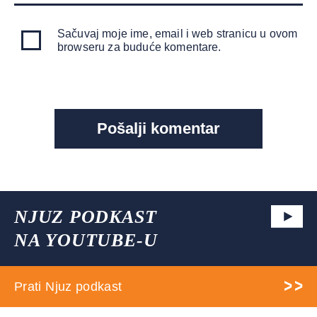
Sačuvaj moje ime, email i web stranicu u ovom
browseru za buduće komentare.
NJUZ PODKAST
NA YOUTUBE-U
Prati Njuz podkast