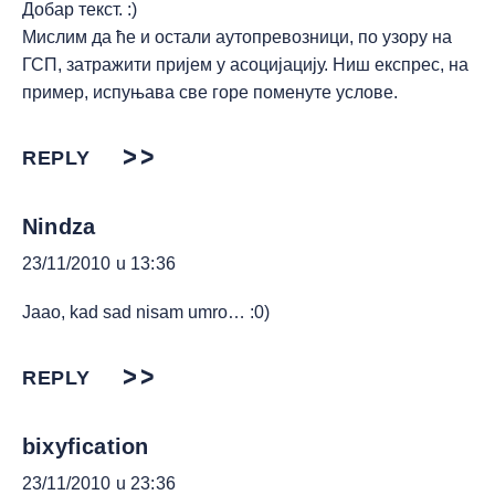
Добар текст. :)
Мислим да ће и остали аутопревозници, по узору на
ГСП, затражити пријем у асоцијацију. Ниш експрес, на
пример, испуњава све горе поменуте услове.
REPLY
Nindza
23/11/2010 u 13:36
Jaao, kad sad nisam umro… :0)
REPLY
bixyfication
23/11/2010 u 23:36