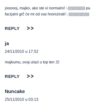
joooooj, majko, ako ste vi normalni! :-)))))))))))))) pa
facijalni grč će mi od vas hronizirati! :-)))))))))))))))))
REPLY
ja
24/11/2010 u 17:52
majkumu, ovaj ulazi u top ten :D
REPLY
Nuncake
25/11/2010 u 03:13