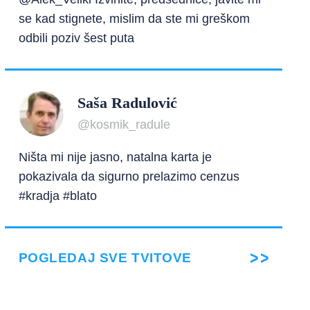
se kad stignete, mislim da ste mi greškom
odbili poziv šest puta
Saša Radulović
@kosmik_radule
Ništa mi nije jasno, natalna karta je
pokazivala da sigurno prelazimo cenzus
#kradja #blato
POGLEDAJ SVE TVITOVE