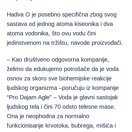
Hadva O je posebno specifična zbog svog
sastava od jednog atoma kiseonika i dva
atoma vodonika, što ovu vodu čini
jedinstvenom na tržištu, navode proizvođači.
– Kao društveno odgovorna kompanije,
želimo da edukujemo potrošače da je voda
osnov za skoro sve biohemijske reakcije
ljudskog organizma –poručuju iz kompanije
“Pro Dajam Agle” – Voda je glavni sastojak
ljudskog tela i čini 70 odsto telesne mase.
Ona je neophodna za normalno
funkcionisanje krvotoka, bubrega, mišića i