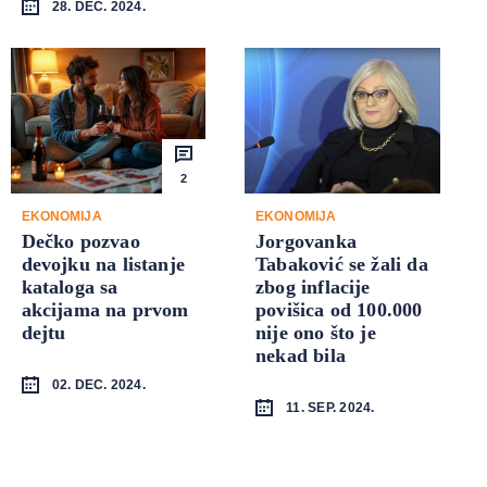
28. DEC. 2024.
2
EKONOMIJA
EKONOMIJA
Dečko pozvao
Jorgovanka
devojku na listanje
Tabaković se žali da
kataloga sa
zbog inflacije
akcijama na prvom
povišica od 100.000
dejtu
nije ono što je
nekad bila
02. DEC. 2024.
11. SEP. 2024.