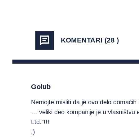
KOMENTARI (28 )
Golub
Nemojte misliti da je ovo delo domaćih
… veliki deo kompanije je u vlasništv
Ltd.”!!!
;)