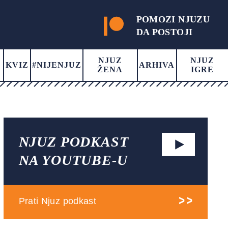
POMOZI NJUZU
DA POSTOJI
NJUZ
NJUZ
KVIZ
#NIJENJUZ
ARHIVA
ŽENA
IGRE
NJUZ PODKAST
NA YOUTUBE-U
Prati Njuz podkast