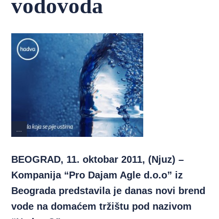
vodovoda
...
B
EOGRAD, 11. oktobar 2011, (Njuz) –
Kompanija “Pro Dajam Agle d.o.o” iz
Beograda predstavila je danas novi brend
vode na domaćem tržištu pod nazivom