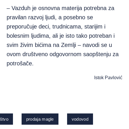
– Vazduh je osnovna materija potrebna za
pravilan razvoj ljudi, a posebno se
preporučuje deci, trudnicama, starijim i
bolesnim ljudima, ali je isto tako potreban i
svim živim bićima na Zemlji – navodi se u
ovom društveno odgovornom saopštenju za
potrošače.
Istok Pavlović
štvo
prodaja magle
vodovod