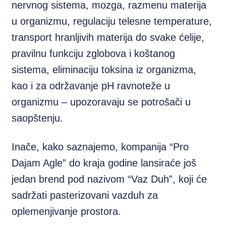
nervnog sistema, mozga, razmenu materija
u organizmu, regulaciju telesne temperature,
transport hranljivih materija do svake ćelije,
pravilnu funkciju zglobova i koštanog
sistema, eliminaciju toksina iz organizma,
kao i za održavanje pH ravnoteže u
organizmu – upozoravaju se potrošači u
saopštenju.
Inače, kako saznajemo, kompanija “Pro
Dajam Agle” do kraja godine lansiraće još
jedan brend pod nazivom “Vaz Duh”, koji će
sadržati pasterizovani vazduh za
oplemenjivanje prostora.