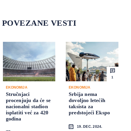
POVEZANE VESTI
1
EKONOMIJA
EKONOMIJA
Stručnjaci
Srbija nema
procenjuju da će se
dovoljno letećih
nacionalni stadion
taksista za
isplatiti već za 420
predstojeći Ekspo
godina
19. DEC. 2024.