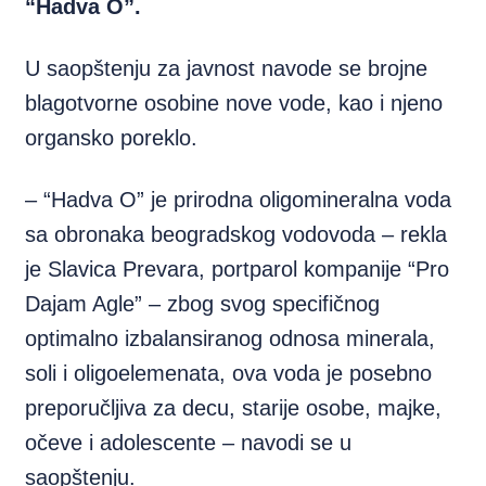
“Hadva O”.
U saopštenju za javnost navode se brojne
blagotvorne osobine nove vode, kao i njeno
organsko poreklo.
– “Hadva O” je prirodna oligomineralna voda
sa obronaka beogradskog vodovoda – rekla
je Slavica Prevara, portparol kompanije “Pro
Dajam Agle” – zbog svog specifičnog
optimalno izbalansiranog odnosa minerala,
soli i oligoelemenata, ova voda je posebno
preporučljiva za decu, starije osobe, majke,
očeve i adolescente – navodi se u
saopštenju.