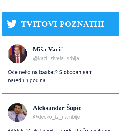
TVITOVI POZNATIH
Miša Vacić
@kazi_zivela_srbija
Oće neko na basket? Slobodan sam
narednih godina.
Aleksandar Šapić
@decko_iz_nambije
@Alek_Veliki Izvinite, predsedniče, javite mi