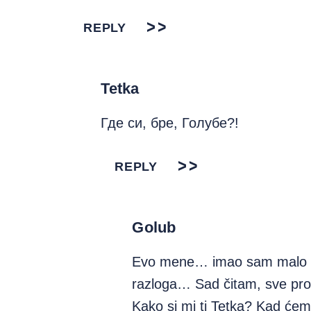
REPLY
Tetka
Где си, бре, Голубе?!
REPLY
Golub
Evo mene… imao sam malo o
razloga… Sad čitam, sve pro
Kako si mi ti Tetka? Kad će