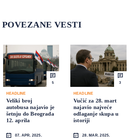
POVEZANE VESTI
5
3
HEADLINE
HEADLINE
Veliki broj
Vučić za 28. mart
autobusa najavio je
najavio najveće
šetnju do Beograda
odlaganje skupa u
12. aprila
istoriji
07. APR. 2025.
28. MAR. 2025.