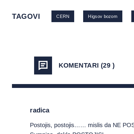
TAGOVI
CERN
Higsov bozom
KOMENTARI (29 )
radica
Postojis, postojis…… mislis da NE P