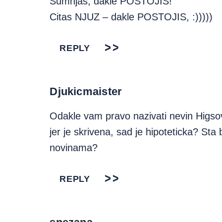
Sumnjas, dakle POSTOJIS!
Citas NJUZ – dakle POSTOJIS, :)))))
REPLY
Djukicmaister
Odakle vam pravo nazivati nevin Higs
jer je skrivena, sad je hipoteticka? Sta
novinama?
REPLY