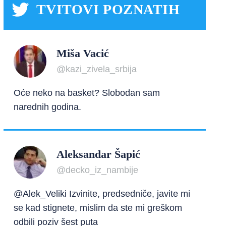
TVITOVI POZNATIH
Miša Vacić
@kazi_zivela_srbija
Oće neko na basket? Slobodan sam
narednih godina.
Aleksandar Šapić
@decko_iz_nambije
@Alek_Veliki Izvinite, predsedniče, javite mi
se kad stignete, mislim da ste mi greškom
odbili poziv šest puta