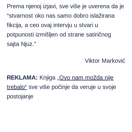
Prema njenoj izjavi, sve više je uverena da je
“stvarnost oko nas samo dobro islažirana
fikcija, a ceo ovaj intervju u stvari u
potpunosti izmišljen od strane satiričnog
sajta Njuz.”
Viktor Marković
REKLAMA:
Knjiga
„Ovo nam možda nije
trebalo“
sve više počinje da veruje u svoje
postojanje