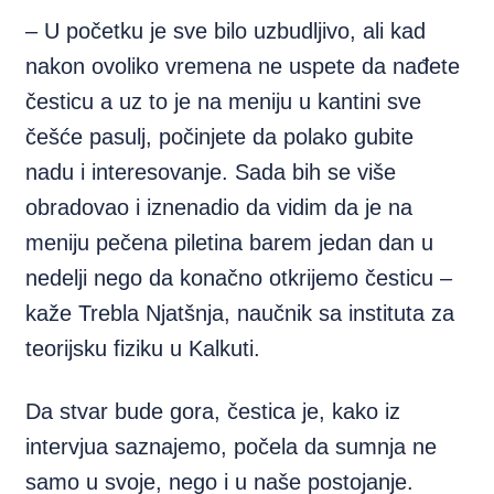
– U početku je sve bilo uzbudljivo, ali kad
nakon ovoliko vremena ne uspete da nađete
česticu a uz to je na meniju u kantini sve
češće pasulj, počinjete da polako gubite
nadu i interesovanje. Sada bih se više
obradovao i iznenadio da vidim da je na
meniju pečena piletina barem jedan dan u
nedelji nego da konačno otkrijemo česticu –
kaže Trebla Njatšnja, naučnik sa instituta za
teorijsku fiziku u Kalkuti.
Da stvar bude gora, čestica je, kako iz
intervjua saznajemo, počela da sumnja ne
samo u svoje, nego i u naše postojanje.