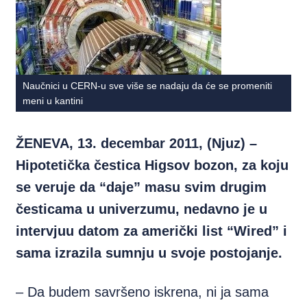
Naučnici u CERN-u sve više se nadaju da će se promeniti
meni u kantini
ŽENEVA, 13. decembar 2011, (Njuz) –
Hipotetička čestica Higsov bozon, za koju
se veruje da “daje” masu svim drugim
česticama u univerzumu, nedavno je u
intervjuu datom za američki list “Wired” i
sama izrazila sumnju u svoje postojanje.
– Da budem savršeno iskrena, ni ja sama