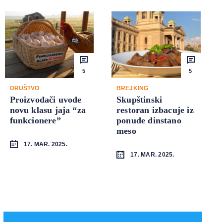
5
5
DRUŠTVO
BREJKING
Proizvođači uvode
Skupštinski
novu klasu jaja “za
restoran izbacuje iz
funkcionere”
ponude dinstano
meso
17. MAR. 2025.
17. MAR. 2025.