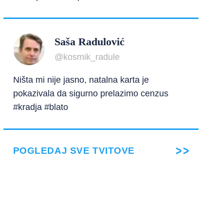
Saša Radulović
@kosmik_radule
Ništa mi nije jasno, natalna karta je
pokazivala da sigurno prelazimo cenzus
#kradja #blato
POGLEDAJ SVE TVITOVE