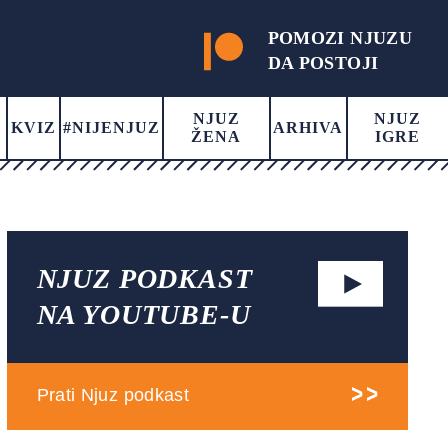
POMOZI NJUZU
DA POSTOJI
NJUZ
NJUZ
KVIZ
#NIJENJUZ
ARHIVA
ŽENA
IGRE
NJUZ PODKAST
NA YOUTUBE-U
Prati Njuz podkast