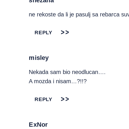
snezana
ne rekoste da li je pasulj sa rebarca suva,
REPLY
misley
Nekada sam bio neodlucan….
A mozda i nisam…?!!?
REPLY
ExNor