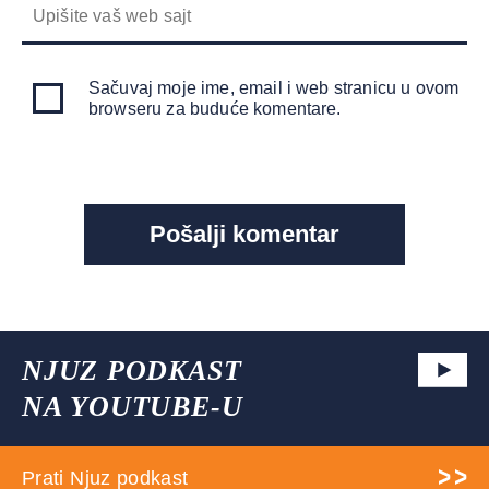
Sačuvaj moje ime, email i web stranicu u ovom
browseru za buduće komentare.
NJUZ PODKAST
NA YOUTUBE-U
Prati Njuz podkast