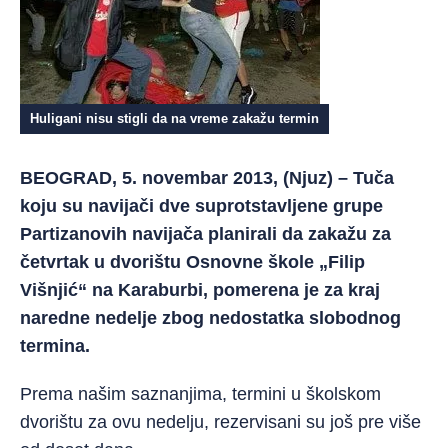
Huligani nisu stigli da na vreme zakažu termin
BEOGRAD, 5. novembar 2013, (Njuz) – Tuča
koju su navijači dve suprotstavljene grupe
Partizanovih navijača planirali da zakažu za
četvrtak u dvorištu Osnovne škole „Filip
Višnjić“ na Karaburbi, pomerena je za kraj
naredne nedelje zbog nedostatka slobodnog
termina.
Prema našim saznanjima, termini u školskom
dvorištu za ovu nedelju, rezervisani su još pre više