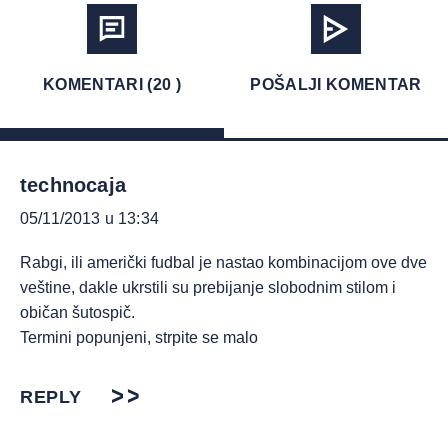
KOMENTARI (20 )
POŠALJI KOMENTAR
technocaja
05/11/2013 u 13:34
Rabgi, ili američki fudbal je nastao kombinacijom ove dve
veštine, dakle ukrstili su prebijanje slobodnim stilom i
običan šutospič.
Termini popunjeni, strpite se malo
REPLY