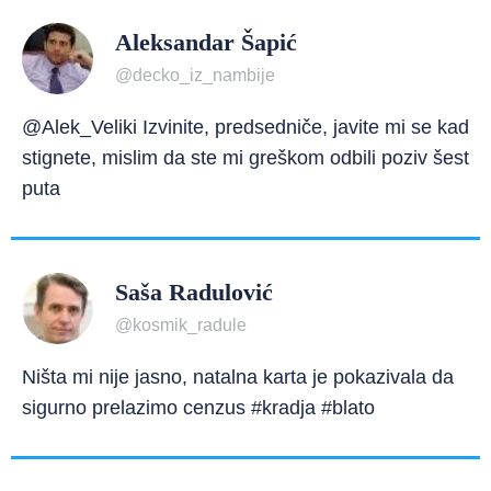
Aleksandar Šapić
@decko_iz_nambije
@Alek_Veliki Izvinite, predsedniče, javite mi se kad
stignete, mislim da ste mi greškom odbili poziv šest
puta
Saša Radulović
@kosmik_radule
Ništa mi nije jasno, natalna karta je pokazivala da
sigurno prelazimo cenzus #kradja #blato