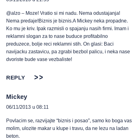
@alzo – Moze! Vratio si mi nadu. Nema odustajanja!
Nema predaje!Biznis je biznis.A Mickey neka propadne.
Ko mu je kriv. Ipak razmisli o spajanju nasih firmi. Imam i
reklamni slogan za to nase buduce profitabilno
preduzece, bolje reci reklamni stih. On glasi: Baci
navijacku zastavicu, pa zgrabi bezbol palicu, i neka nase
dvoriste bude vase vezbaliste!
REPLY
Mickey
06/11/2013 u 08:11
Povlacim se, razvijajte “biznis i posao”, samo ko boga vas
molim, ulozite makar u klupe i travu, da ne lezu na ladan
beton.