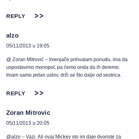
REPLY
alzo
05/11/2013 u 19:05
@ Zoran Mitrović – Imenjače prihvatam ponudu, ima da
uspostavimo monopol, pa ćemo onda da ih deremo.
Imam samo jedan uslov, drži se što dalje od sestrica.
REPLY
Zoran Mitrovic
05/11/2013 u 20:05
@alzo – Vazi. Ali ovaj Mickey sto im daje dvoriste za