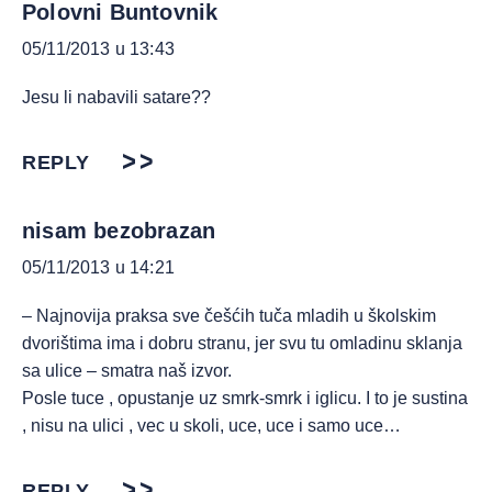
Polovni Buntovnik
05/11/2013 u 13:43
Jesu li nabavili satare??
REPLY
nisam bezobrazan
05/11/2013 u 14:21
– Najnovija praksa sve češćih tuča mladih u školskim
dvorištima ima i dobru stranu, jer svu tu omladinu sklanja
sa ulice – smatra naš izvor.
Posle tuce , opustanje uz smrk-smrk i iglicu. I to je sustina
, nisu na ulici , vec u skoli, uce, uce i samo uce…
REPLY