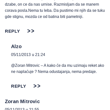
dzabe, on ce da nas urnise. Razmisljam da se manem
corava posla.Nema tu leba. Da pustimo mi njih da se tuku
gde stignu, mozda ce od batina biti pametniji.
REPLY
Alzo
05/11/2013 u 21:24
@Zoran Mitrovic – A kako će da mu uzimaju reket ako
ne naplaćuje ? Nema odustajanja, nema predaje.
REPLY
Zoran Mitrovic
05/11/2013 u 21:55