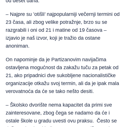
od deset dana.
– Najpre su ’otišli’ najpopularniji večernji termini od
23 časa, ali zbog velike potražnje, brzo su se
razgrabili i oni od 21 i matine od 19 časova –
izjavio je naš izvor, koji je tražio da ostane
anoniman.
On napominje da je Partizanovim navijačima
ostavljena mogućnost da zakažu tuču za petak od
21, ako pripadnici dve sukobljene nacionalističke
organizacije otkažu svoj termin, ali da je ipak mala
verovatnoća da će se tako nešto desiti.
– Školsko dvorište nema kapacitet da primi sve
zainteresovane, zbog čega se nadamo da će i
ostale škole u gradu uvesti ovu praksu. Često se