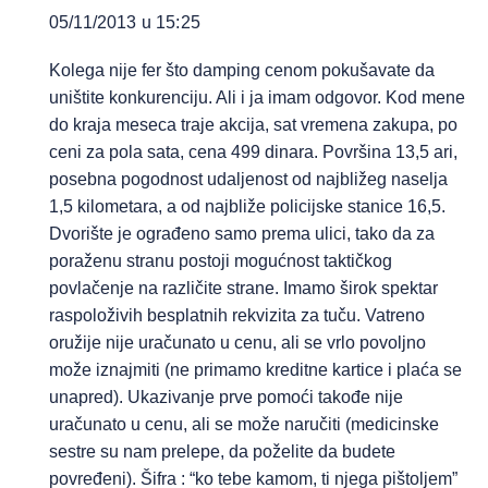
05/11/2013 u 15:25
Kolega nije fer što damping cenom pokušavate da
uništite konkurenciju. Ali i ja imam odgovor. Kod mene
do kraja meseca traje akcija, sat vremena zakupa, po
ceni za pola sata, cena 499 dinara. Površina 13,5 ari,
posebna pogodnost udaljenost od najbližeg naselja
1,5 kilometara, a od najbliže policijske stanice 16,5.
Dvorište je ograđeno samo prema ulici, tako da za
poraženu stranu postoji mogućnost taktičkog
povlačenje na različite strane. Imamo širok spektar
raspoloživih besplatnih rekvizita za tuču. Vatreno
oružije nije uračunato u cenu, ali se vrlo povoljno
može iznajmiti (ne primamo kreditne kartice i plaća se
unapred). Ukazivanje prve pomoći takođe nije
uračunato u cenu, ali se može naručiti (medicinske
sestre su nam prelepe, da poželite da budete
povređeni). Šifra : “ko tebe kamom, ti njega pištoljem”