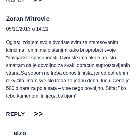
Zoran Mitrovic
05/11/2013 u 14:21
Oglas: Izdajem svoje dvoriste svim zainteresovanim
klincima i onim malo starijim kako bi oprobali svoje
“navijacke” sposobnosti. Dvoriste ima oko 5 ari, sto
smatram da je dovoljno za svaki obracun suprotstavljenih
strana.Sa sobom ne treba donositi nista, jer od potrebnih
rekvizita imam sve sto treba za jednu dobru tucu. Cena je
500 dinara za pola sata – vise nego povoljno. Sifra: ” ko
tebe kamenom, ti njega bakljom”
REPLY
alzo