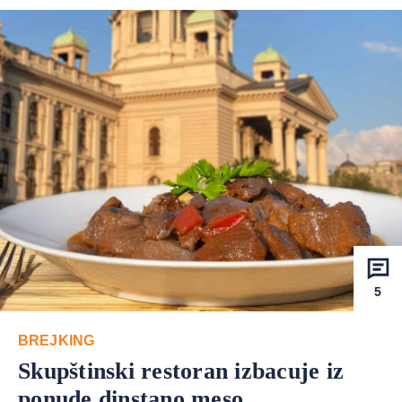
5
BREJKING
Skupštinski restoran izbacuje iz
ponude dinstano meso