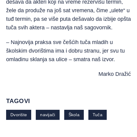
dešava da akteri koji na vreme rezervišu termin,
žele da produže na još sat vremena, čime „ulete“ u
tuđ termin, pa se više puta dešavalo da izbije opšta
tuča svih aktera – nastavlja naš sagovornik.
– Najnovija praksa sve češćih tuča mladih u
školskim dvorištima ima i dobru stranu, jer svu tu
omladinu sklanja sa ulice – smatra naš izvor.
Marko Dražić
TAGOVI
Dvorište
navijači
Škola
Tuča