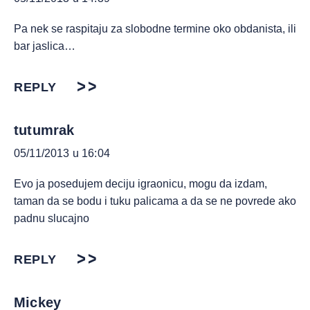
Pa nek se raspitaju za slobodne termine oko obdanista, ili
bar jaslica…
REPLY
tutumrak
05/11/2013 u 16:04
Evo ja posedujem deciju igraonicu, mogu da izdam,
taman da se bodu i tuku palicama a da se ne povrede ako
padnu slucajno
REPLY
Mickey