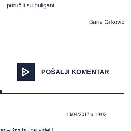
poručili su huligani.
Bane Grković
POŠALJI KOMENTAR
18/04/2017 u 19:02
– živi bili pa videli!