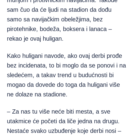
murijom i protivničkim navijačima. Takođe
sam čuo da će ljudi na stadion da dođu
samo sa navijačkim obeležjima, bez
pirotehnike, bodeža, boksera i lanaca –
rekao je ovaj huligan.
Kako huligani navode, ako ovaj derbi prođe
bez incidenata, to bi moglo da se ponovi i na
sledećem, a takav trend u budućnosti bi
mogao da dovede do toga da huligani više
ne dolaze na stadione.
– Za nas tu više neće biti mesta, a sve
utakmice će početi da liče jedna na drugu.
Nestaće svako uzbuđenje koje derbi nosi –