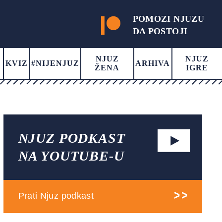
POMOZI NJUZU
DA POSTOJI
NJUZ
NJUZ
KVIZ
#NIJENJUZ
ARHIVA
ŽENA
IGRE
NJUZ PODKAST
NA YOUTUBE-U
Prati Njuz podkast