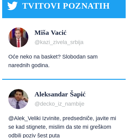
TVITOVI POZNATIH
Miša Vacić
@kazi_zivela_srbija
Oće neko na basket? Slobodan sam
narednih godina.
Aleksandar Šapić
@decko_iz_nambije
@Alek_Veliki Izvinite, predsedniče, javite mi
se kad stignete, mislim da ste mi greškom
odbili poziv šest puta