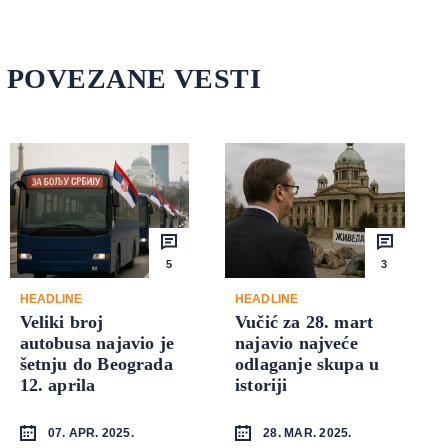
POVEZANE VESTI
5
3
HEADLINE
HEADLINE
Veliki broj
Vučić za 28. mart
autobusa najavio je
najavio najveće
šetnju do Beograda
odlaganje skupa u
12. aprila
istoriji
07. APR. 2025.
28. MAR. 2025.