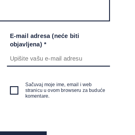
E-mail adresa (neće biti
objavljena) *
Sačuvaj moje ime, email i web
stranicu u ovom browseru za buduće
komentare.