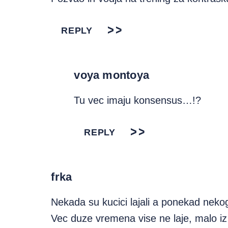
REPLY
voya montoya
Tu vec imaju konsensus…!?
REPLY
frka
Nekada su kucici lajali a ponekad nekoga
Vec duze vremena vise ne laje, malo iz