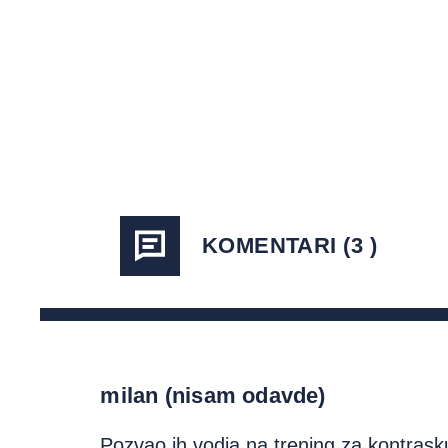
KOMENTARI (3 )
milan (nisam odavde)
Pozvao ih vodja na trening za kontraskup 