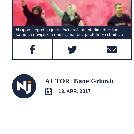
Huligani negoduju jer su čuli da će na stadion doći ljudi
samo sa navijačkim obeležjima, bez pirotehnike i bodeža
AUTOR: Bane Grkovic
18. APR. 2017