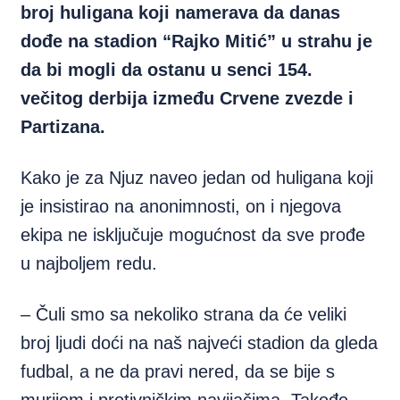
broj huligana koji namerava da danas
dođe na stadion “Rajko Mitić” u strahu je
da bi mogli da ostanu u senci 154.
večitog derbija između Crvene zvezde i
Partizana.
Kako je za Njuz naveo jedan od huligana koji
je insistirao na anonimnosti, on i njegova
ekipa ne isključuje mogućnost da sve prođe
u najboljem redu.
– Čuli smo sa nekoliko strana da će veliki
broj ljudi doći na naš najveći stadion da gleda
fudbal, a ne da pravi nered, da se bije s