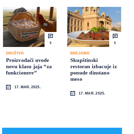
5
5
DRUŠTVO
BREJKING
Proizvođači uvode
Skupštinski
novu klasu jaja “za
restoran izbacuje iz
funkcionere”
ponude dinstano
meso
17. MAR. 2025.
17. MAR. 2025.