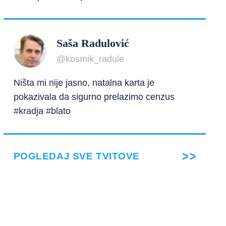
Saša Radulović
@kosmik_radule
Ništa mi nije jasno, natalna karta je
pokazivala da sigurno prelazimo cenzus
#kradja #blato
POGLEDAJ SVE TVITOVE