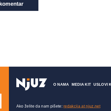
О NAMA
MEDIA KIT
USLOVI 
Ako želite da nam pišete:
redakcija at njuz.net