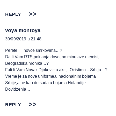
REPLY
voya montoya
30/09/2019 u 21:48
Perete li i novce smrkovima…?
Da li Vam RTS,poklanja dovoljno minutaze u emisiji
Beogradska hronika…?
Fali li Vam Novak Djokovic u akciji Ocistimo – Srbiju…?
Vreme je za nove uniforme,u nacionalnim bojama
Srbije,a ne kao do sada u bojama Holandije…
Dovidzenja…
REPLY