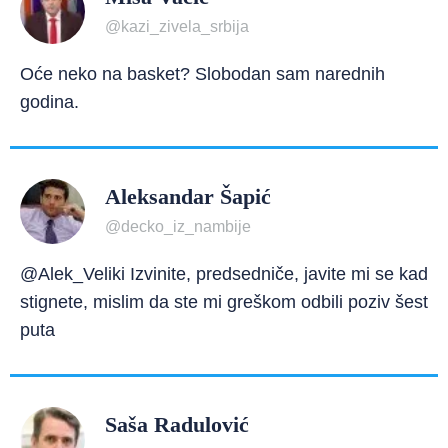
@kazi_zivela_srbija
Oće neko na basket? Slobodan sam narednih
godina.
Aleksandar Šapić
@decko_iz_nambije
@Alek_Veliki Izvinite, predsedniče, javite mi se kad
stignete, mislim da ste mi greškom odbili poziv šest
puta
Saša Radulović