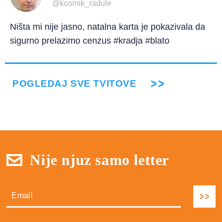
@kosmik_radule
Ništa mi nije jasno, natalna karta je pokazivala da
sigurno prelazimo cenzus #kradja #blato
POGLEDAJ SVE TVITOVE
Nije njuz samo letter