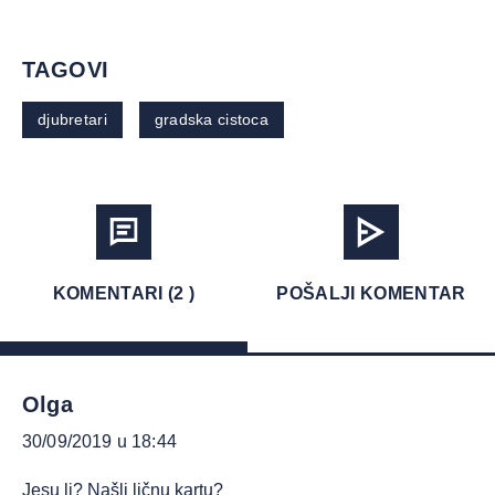
TAGOVI
djubretari
gradska cistoca
KOMENTARI (2 )
POŠALJI KOMENTAR
Olga
30/09/2019 u 18:44
Jesu li? Našli ličnu kartu?