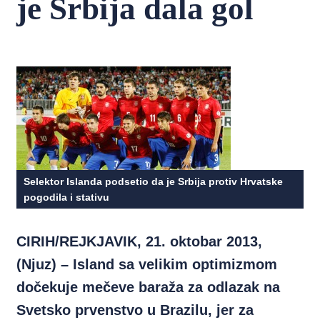
je Srbija dala gol
Selektor Islanda podsetio da je Srbija protiv Hrvatske
pogodila i stativu
CIRIH/REJKJAVIK, 21. oktobar 2013,
(Njuz) – Island sa velikim optimizmom
dočekuje mečeve baraža za odlazak na
Svetsko prvenstvo u Brazilu, jer za