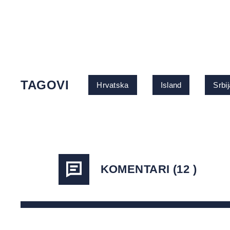
TAGOVI
Hrvatska
Island
Srbij
KOMENTARI (12 )