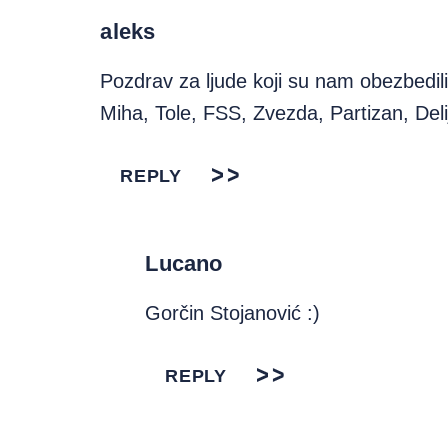
aleks
Pozdrav za ljude koji su nam obezbedil
Miha, Tole, FSS, Zvezda, Partizan, D
REPLY
Lucano
Gorčin Stojanović :)
REPLY