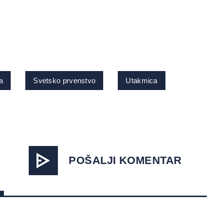
a
Svetsko prvenstvo
Utakmica
POŠALJI KOMENTAR