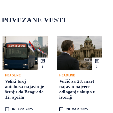
POVEZANE VESTI
5
3
HEADLINE
HEADLINE
Veliki broj
Vučić za 28. mart
autobusa najavio je
najavio najveće
šetnju do Beograda
odlaganje skupa u
12. aprila
istoriji
07. APR. 2025.
28. MAR. 2025.