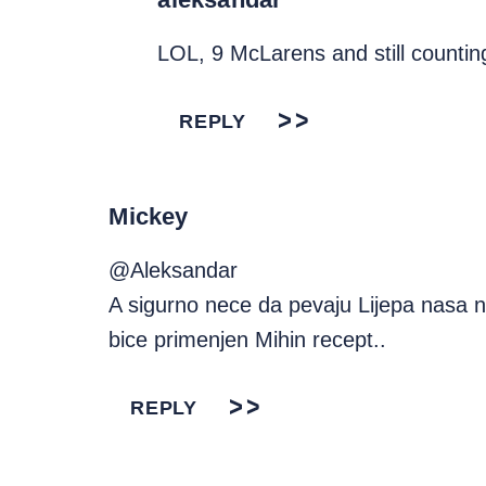
LOL, 9 McLarens and still countin
REPLY
Mickey
@Aleksandar
A sigurno nece da pevaju Lijepa nasa n
bice primenjen Mihin recept..
REPLY