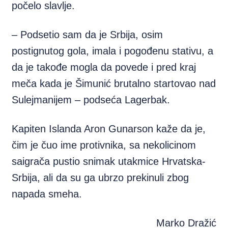
počelo slavlje.
– Podsetio sam da je Srbija, osim
postignutog gola, imala i pogođenu stativu, a
da je takođe mogla da povede i pred kraj
meča kada je Šimunić brutalno startovao nad
Sulejmanijem – podseća Lagerbak.
Kapiten Islanda Aron Gunarson kaže da je,
čim je čuo ime protivnika, sa nekolicinom
saigrača pustio snimak utakmice Hrvatska-
Srbija, ali da su ga ubrzo prekinuli zbog
napada smeha.
Marko Dražić