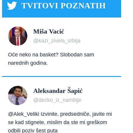
TVITOVI POZNATIH
Miša Vacić
@kazi_zivela_srbija
Oće neko na basket? Slobodan sam
narednih godina.
Aleksandar Šapić
@decko_iz_nambije
@Alek_Veliki Izvinite, predsedniče, javite mi
se kad stignete, mislim da ste mi greškom
odbili poziv šest puta