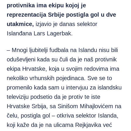
protivnika ima ekipu kojoj je
reprezentacija Srbije postigla gol u dve
utakmice,
izjavio je danas selektor
Islanđana Lars Lagerbak.
– Mnogi ljubitelji fudbala na Islandu nisu bili
oduševljeni kada su čuli da je naš protivnik
ekipa Hrvatske, koja u svojim redovima ima
nekoliko vrhunskih pojedinaca. Sve se to
promenilo kada sam u intervjuu za islandsku
televiziju podsetio da je protiv te iste
Hrvatske Srbija, sa Sinišom Mihajlovićem na
čelu, postigla gol – otkriva selektor Islanda,
koji kaže da je na ulicama Rejkjavika već