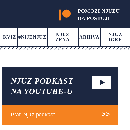
POMOZI NJUZU
DA POSTOJI
NJUZ
NJUZ
KVIZ
#NIJENJUZ
ARHIVA
ŽENA
IGRE
NJUZ PODKAST
NA YOUTUBE-U
Prati Njuz podkast