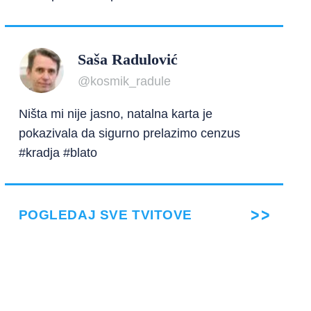
Saša Radulović
@kosmik_radule
Ništa mi nije jasno, natalna karta je
pokazivala da sigurno prelazimo cenzus
#kradja #blato
POGLEDAJ SVE TVITOVE