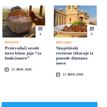
5
5
DRUŠTVO
BREJKING
Proizvođači uvode
Skupštinski
novu klasu jaja “za
restoran izbacuje iz
funkcionere”
ponude dinstano
meso
17. MAR. 2025.
17. MAR. 2025.