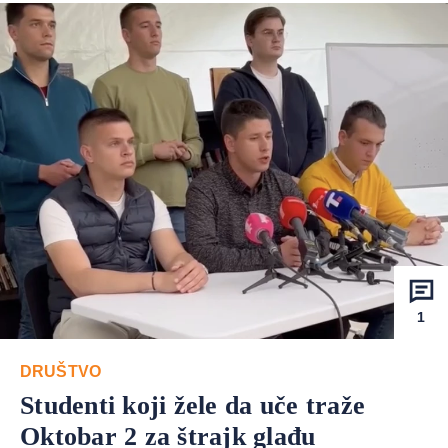
1
DRUŠTVO
Studenti koji žele da uče traže
Oktobar 2 za štrajk glađu