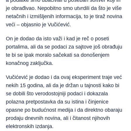
a podatke smo ubacivali u poseban softver koji ih
je obrađivao. Nepobitno smo utvrdili da što je više
netačnih i izmišljenih informacija, to je tiraž novina
veći – objasnio je Vučićević.
On je dodao da isto važi i kad je reč o poseti
portalima, ali da se podaci za sajtove još obrađuju
te bi se ipak moralo sačekati sa donošenjem
konačnog zaključka.
Vučićević je dodao i da ovaj eksperiment traje već
nekih 15 godina, ali da je držan u tajnosti kako bi
se dobili što verodostojniji podaci i dokazala
polazna pretpostavka da su istina i činjenice
opasne po budućnost medija i da direktno obaraju
prodaju dnevnih novina, ali i čitanost njihovih
elektronskih izdanja.