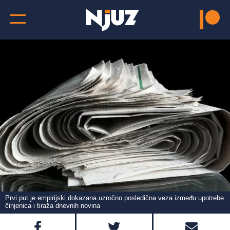
Prvi put je empirijski dokazana uzročno posledična veza između upotrebe
činjenica i tiraža dnevnih novina