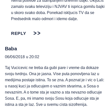
Nema potrebe za stampanjem dnevnih bajki. Ukljucis
zamalo svaku televiziju i NJVAV ti isprica gomilu bajki
u skoro svako doba. Ponekad iskljucis TV da se
Predsednik malo odmori i idemo dalje.
REPLY
Baba
06/06/2018 u 20:02
Taj Vucicevic ne treba da gubi pare i vreme da dokaze
svoju tvrdnju. Ona je jasna. Vise puta ponovljena laz u
medijima postaje istina. To se zna. A poznat je i vic o Lali:
u nasoj kuci ja odlucujem o vaznim stvarima, a Sosa o
nevaznim. A o tome sta je vazno a sta nevazno odlucuje
Sosa. E, pa, mi imamo svoju Sosu koja odlucuje sta je
istina a sta je laz. Sve u svemu cista sizofrenija.