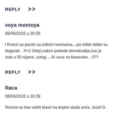
REPLY
voya montoya
06/06/2018 u 20:59
I Kinezi su poceli sa zidnim novinama…pa vidite dokle su
dogurali…!!! U Srbiji,nakon pobede demokratije,sve je
zuto u 50 nijansi ,zutog …Al vuce na braonsko…!!??
REPLY
Raca
08/06/2018 u 16:39
Novine su kao veliki klavir na kojem vlada svira. Jozef G.