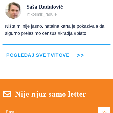
Saša Radulović
@kosmik_radule
Ništa mi nije jasno, natalna karta je pokazivala da
sigurno prelazimo cenzus #kradja #blato
POGLEDAJ SVE TVITOVE
Nije njuz samo letter