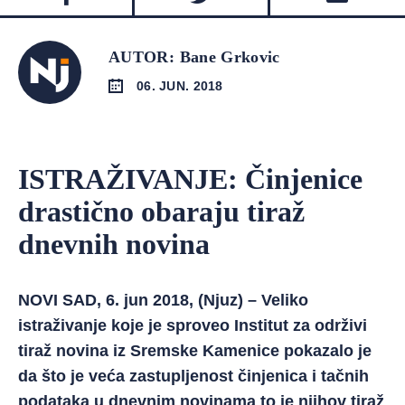
AUTOR: Bane Grkovic
06. JUN. 2018
ISTRAŽIVANJE: Činjenice
drastično obaraju tiraž
dnevnih novina
NOVI SAD, 6. jun 2018, (Njuz) – Veliko
istraživanje koje je sproveo Institut za održivi
tiraž novina iz Sremske Kamenice pokazalo je
da što je veća zastupljenost činjenica i tačnih
podataka u dnevnim novinama to je njihov tiraž