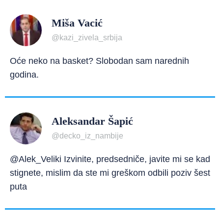
Miša Vacić
@kazi_zivela_srbija
Oće neko na basket? Slobodan sam narednih
godina.
Aleksandar Šapić
@decko_iz_nambije
@Alek_Veliki Izvinite, predsedniče, javite mi se kad
stignete, mislim da ste mi greškom odbili poziv šest
puta