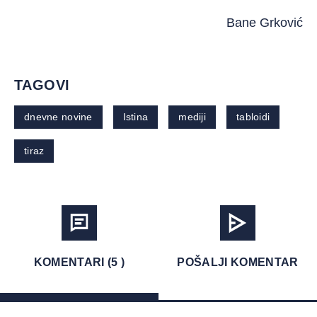
Bane Grković
TAGOVI
dnevne novine
Istina
mediji
tabloidi
tiraz
KOMENTARI (5 )
POŠALJI KOMENTAR