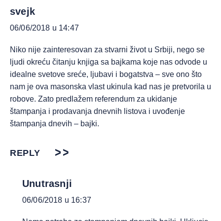
svejk
06/06/2018 u 14:47
Niko nije zainteresovan za stvarni život u Srbiji, nego se
ljudi okreću čitanju knjiga sa bajkama koje nas odvode u
idealne svetove sreće, ljubavi i bogatstva – sve ono što
nam je ova masonska vlast ukinula kad nas je pretvorila u
robove. Zato predlažem referendum za ukidanje
štampanja i prodavanja dnevnih listova i uvođenje
štampanja dnevih – bajki.
REPLY
Unutrasnji
06/06/2018 u 16:37