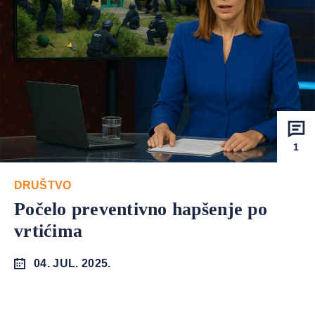
1
DRUŠTVO
Počelo preventivno hapšenje po
vrtićima
04. JUL. 2025.