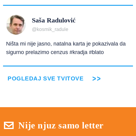
Saša Radulović
@kosmik_radule
Ništa mi nije jasno, natalna karta je pokazivala da
sigurno prelazimo cenzus #kradja #blato
POGLEDAJ SVE TVITOVE
Nije njuz samo letter