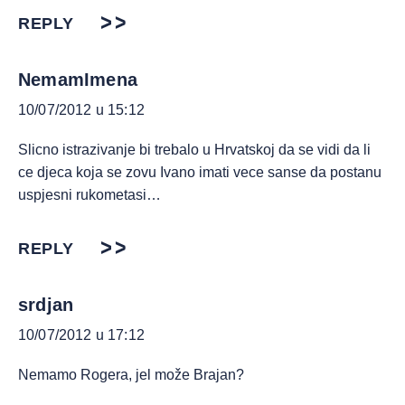
REPLY
NemamImena
10/07/2012 u 15:12
Slicno istrazivanje bi trebalo u Hrvatskoj da se vidi da li
ce djeca koja se zovu Ivano imati vece sanse da postanu
uspjesni rukometasi…
REPLY
srdjan
10/07/2012 u 17:12
Nemamo Rogera, jel može Brajan?