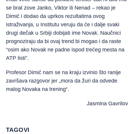
se brat zove Janko, Viktor ili Nenad – rekao je
Dimić i dodao da uprkos rezultatima ovog
istraživanja, u Institutu veruju da će i dalje svaki
drugi dečak u Srbiji dobijati ime Novak. Naučnici
prognoziraju da bi ovaj trend bi mogao i da raste
“osim ako Novak ne padne ispod trećeg mesta na
ATP listi”.
Profesor Dimić nam se na kraju izvinio što ranije
završava razgovor jer „mora da žuri da odvede
malog Novaka na trening“.
Jasmina Gavrilov
TAGOVI