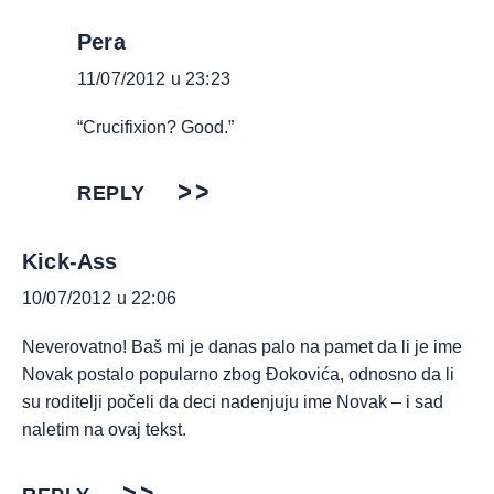
Pera
11/07/2012 u 23:23
“Crucifixion? Good.”
REPLY
Kick-Ass
10/07/2012 u 22:06
Neverovatno! Baš mi je danas palo na pamet da li je ime
Novak postalo popularno zbog Đokovića, odnosno da li
su roditelji počeli da deci nadenjuju ime Novak – i sad
naletim na ovaj tekst.