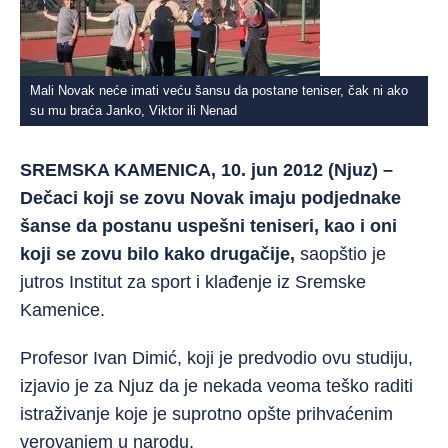
Mali Novak neće imati veću šansu da postane teniser, čak ni ako
su mu braća Janko, Viktor ili Nenad
SREMSKA KAMENICA, 10. jun 2012 (Njuz) –
Dečaci koji se zovu Novak imaju podjednake
šanse da postanu uspešni teniseri, kao i oni
koji se zovu bilo kako drugačije,
saopštio je
jutros Institut za sport i klađenje iz Sremske
Kamenice.
Profesor Ivan Dimić, koji je predvodio ovu studiju,
izjavio je za Njuz da je nekada veoma teško raditi
istraživanje koje je suprotno opšte prihvaćenim
verovanjem u narodu.