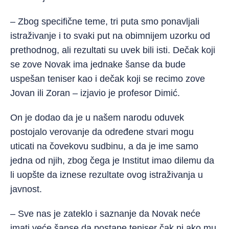
– Zbog specifične teme, tri puta smo ponavljali
istraživanje i to svaki put na obimnijem uzorku od
prethodnog, ali rezultati su uvek bili isti. Dečak koji
se zove Novak ima jednake šanse da bude
uspešan teniser kao i dečak koji se recimo zove
Jovan ili Zoran – izjavio je profesor Dimić.
On je dodao da je u našem narodu oduvek
postojalo verovanje da određene stvari mogu
uticati na čovekovu sudbinu, a da je ime samo
jedna od njih, zbog čega je Institut imao dilemu da
li uopšte da iznese rezultate ovog istraživanja u
javnost.
– Sve nas je zateklo i saznanje da Novak neće
imati veće šanse da postane teniser čak ni ako mu