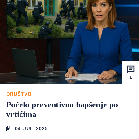
1
DRUŠTVO
Počelo preventivno hapšenje po
vrtićima
04. JUL. 2025.