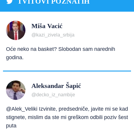
TVITOVI POZNATIH
Miša Vacić
@kazi_zivela_srbija
Oće neko na basket? Slobodan sam narednih
godina.
Aleksandar Šapić
@decko_iz_nambije
@Alek_Veliki Izvinite, predsedniče, javite mi se kad
stignete, mislim da ste mi greškom odbili poziv šest
puta