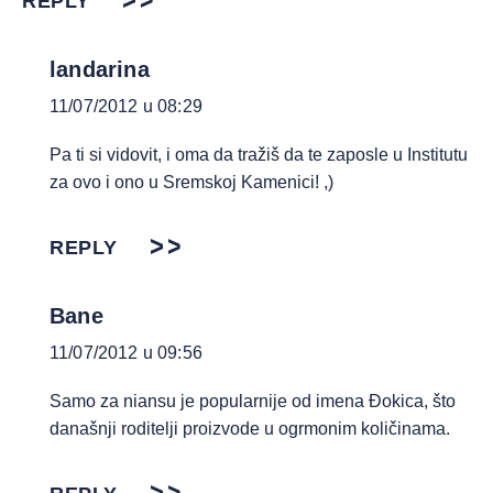
REPLY
landarina
11/07/2012 u 08:29
Pa ti si vidovit, i oma da tražiš da te zaposle u Institutu
za ovo i ono u Sremskoj Kamenici! ,)
REPLY
Bane
11/07/2012 u 09:56
Samo za niansu je popularnije od imena Đokica, što
današnji roditelji proizvode u ogrmonim količinama.