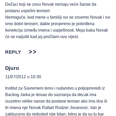
Dečaci koji se zovu Novak nemaju veće šanse da
postanu uspešni teniseri
Nemoguće, kod mene u familiji svi se zovemo Novak i svi
smo dobri teniseri, dakle provjereno je potvrđena
konekcija između imena i uspješnosti. Moja baka Novak
će se naljutiti kad joj pročitam ovu vijest.
REPLY
Djuro
11/07/2012 u 10:30
Institut za Savremeni tenis i rudarstvo u poljoprivredi iz
Backog Jarka je dosao do saznanja da decak ima
izuzetno velike sanse da postane teniser ako ima dva ili
tri imena npr Novak Rafael Rodzer Jovanovic. Isto je
zakljuceno da redosled nije bitan, bitno je da su tu bar