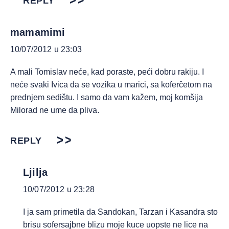
REPLY
mamamimi
10/07/2012 u 23:03
A mali Tomislav neće, kad poraste, peći dobru rakiju. I
neće svaki Ivica da se vozika u marici, sa koferčetom na
prednjem sedištu. I samo da vam kažem, moj komšija
Milorad ne ume da pliva.
REPLY
Ljilja
10/07/2012 u 23:28
I ja sam primetila da Sandokan, Tarzan i Kasandra sto
brisu sofersajbne blizu moje kuce uopste ne lice na