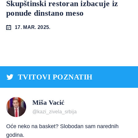
Skupštinski restoran izbacuje iz
ponude dinstano meso
17. MAR. 2025.
TVITOVI POZNATIH
Miša Vacić
@kazi_zivela_srbija
Oće neko na basket? Slobodan sam narednih
godina.