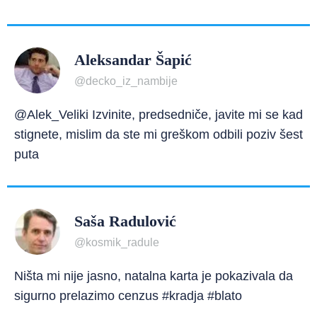
Aleksandar Šapić
@decko_iz_nambije
@Alek_Veliki Izvinite, predsedniče, javite mi se kad
stignete, mislim da ste mi greškom odbili poziv šest
puta
Saša Radulović
@kosmik_radule
Ništa mi nije jasno, natalna karta je pokazivala da
sigurno prelazimo cenzus #kradja #blato