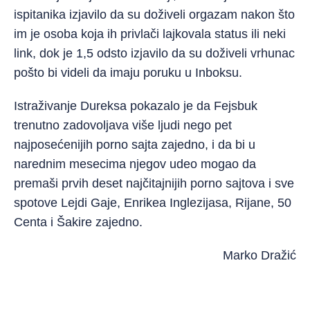
ispitanika izjavilo da su doživeli orgazam nakon što
im je osoba koja ih privlači lajkovala status ili neki
link, dok je 1,5 odsto izjavilo da su doživeli vrhunac
pošto bi videli da imaju poruku u Inboksu.
Istraživanje Dureksa pokazalo je da Fejsbuk
trenutno zadovoljava više ljudi nego pet
najposećenijih porno sajta zajedno, i da bi u
narednim mesecima njegov udeo mogao da
premaši prvih deset najčitajnijih porno sajtova i sve
spotove Lejdi Gaje, Enrikea Inglezijasa, Rijane, 50
Centa i Šakire zajedno.
Marko Dražić