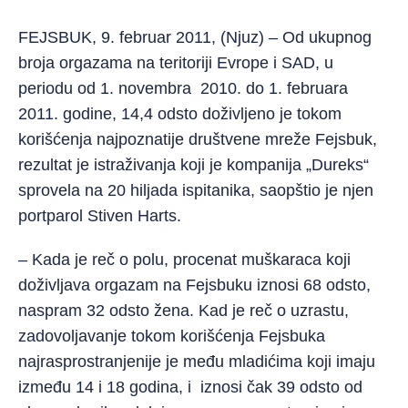
FEJSBUK, 9. februar 2011, (Njuz) – Od ukupnog
broja orgazama na teritoriji Evrope i SAD, u
periodu od 1. novembra 2010. do 1. februara
2011. godine, 14,4 odsto doživljeno je tokom
korišćenja najpoznatije društvene mreže Fejsbuk,
rezultat je istraživanja koji je kompanija „Dureks“
sprovela na 20 hiljada ispitanika, saopštio je njen
portparol Stiven Harts.
– Kada je reč o polu, procenat muškaraca koji
doživljava orgazam na Fejsbuku iznosi 68 odsto,
naspram 32 odsto žena. Kad je reč o uzrastu,
zadovoljavanje tokom korišćenja Fejsbuka
najrasprostranjenije je među mladićima koji imaju
između 14 i 18 godina, i iznosi čak 39 odsto od