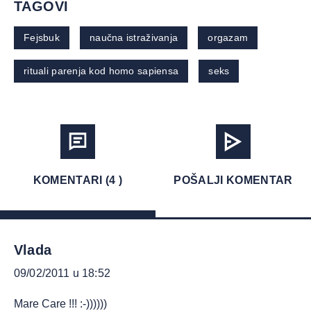
TAGOVI
Fejsbuk
naučna istraživanja
orgazam
rituali parenja kod homo sapiensa
seks
KOMENTARI (4 )
POŠALJI KOMENTAR
Vlada
09/02/2011 u 18:52
Mare Care !!! :-))))))