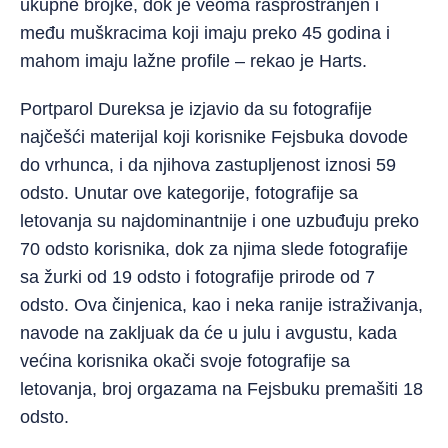
ukupne brojke, dok je veoma rasprostranjen i
među muškracima koji imaju preko 45 godina i
mahom imaju lažne profile – rekao je Harts.
Portparol Dureksa je izjavio da su fotografije
najčešći materijal koji korisnike Fejsbuka dovode
do vrhunca, i da njihova zastupljenost iznosi 59
odsto. Unutar ove kategorije, fotografije sa
letovanja su najdominantnije i one uzbuđuju preko
70 odsto korisnika, dok za njima slede fotografije
sa žurki od 19 odsto i fotografije prirode od 7
odsto. Ova činjenica, kao i neka ranije istraživanja,
navode na zakljuak da će u julu i avgustu, kada
većina korisnika okači svoje fotografije sa
letovanja, broj orgazama na Fejsbuku premašiti 18
odsto.