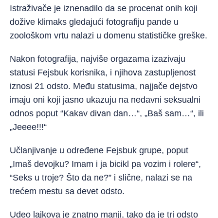
Istraživače je iznenadilo da se procenat onih koji
dožive klimaks gledajući fotografiju pande u
zoološkom vrtu nalazi u domenu statističke greške.
Nakon fotografija, najviše orgazama izazivaju
statusi Fejsbuk korisnika, i njihova zastupljenost
iznosi 21 odsto. Među statusima, najjače dejstvo
imaju oni koji jasno ukazuju na nedavni seksualni
odnos poput “Kakav divan dan…“, „Baš sam…“, ili
„Jeeee!!!“
Učlanjivanje u određene Fejsbuk grupe, poput
„Imaš devojku? Imam i ja bicikl pa vozim i rolere“,
“Seks u troje? Što da ne?” i slične, nalazi se na
trećem mestu sa devet odsto.
Udeo lajkova je znatno manji, tako da je tri odsto