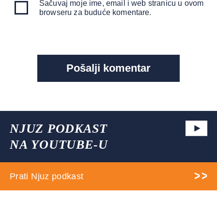
Sačuvaj moje ime, email i web stranicu u ovom
browseru za buduće komentare.
NJUZ PODKAST
NA YOUTUBE-U
Prati Njuz podkast