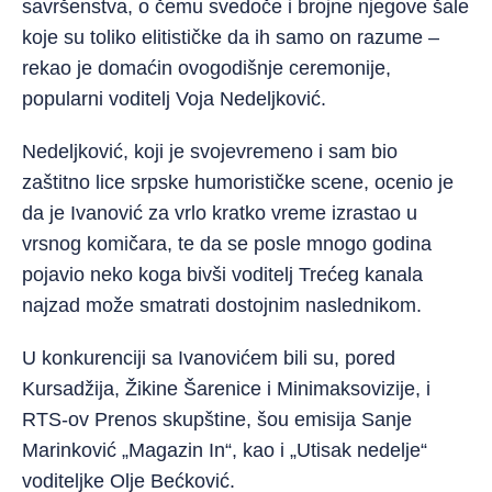
savršenstva, o čemu svedoče i brojne njegove šale
koje su toliko elitističke da ih samo on razume –
rekao je domaćin ovogodišnje ceremonije,
popularni voditelj Voja Nedeljković.
Nedeljković, koji je svojevremeno i sam bio
zaštitno lice srpske humorističke scene, ocenio je
da je Ivanović za vrlo kratko vreme izrastao u
vrsnog komičara, te da se posle mnogo godina
pojavio neko koga bivši voditelj Trećeg kanala
najzad može smatrati dostojnim naslednikom.
U konkurenciji sa Ivanovićem bili su, pored
Kursadžija, Žikine Šarenice i Minimaksovizije, i
RTS-ov Prenos skupštine, šou emisija Sanje
Marinković „Magazin In“, kao i „Utisak nedelje“
voditeljke Olje Bećković.