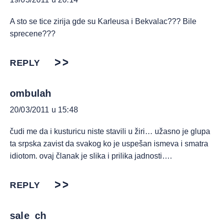
A sto se tice zirija gde su Karleusa i Bekvalac??? Bile
sprecene???
REPLY
ombulah
20/03/2011 u 15:48
čudi me da i kusturicu niste stavili u žiri… užasno je glupa
ta srpska zavist da svakog ko je uspešan ismeva i smatra
idiotom. ovaj članak je slika i prilika jadnosti….
REPLY
sale_ch