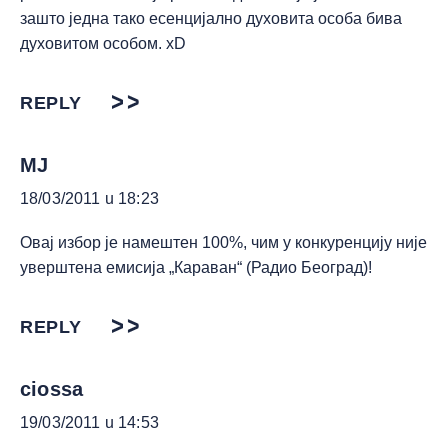
зашто једна тако есенцијално духовита особа бива
духовитом особом. xD
REPLY
MJ
18/03/2011 u 18:23
Овај избор је намештен 100%, чим у конкуренцију није
уверштена емисија „Караван“ (Радио Београд)!
REPLY
ciossa
19/03/2011 u 14:53