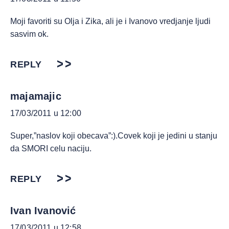
Moji favoriti su Olja i Zika, ali je i Ivanovo vredjanje ljudi
sasvim ok.
REPLY
majamajic
17/03/2011 u 12:00
Super,”naslov koji obecava”:).Covek koji je jedini u stanju
da SMORI celu naciju.
REPLY
Ivan Ivanović
17/03/2011 u 12:58