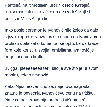
Pantelić, multimedijalni urednik Nele Karajlić,
teniser Novak Đoković, glumac Radoš Bajić i
političar Miloš Aligrudić.
Iako posle ceremonije Ivanović nije želeo da daje
izjave, reporter Njuza ipak je uspeo da Ivanovića u
prolazu upita kako komentariše optužbe da krade
fore koje koristi u svojim emisijama. Ivanović je
odgovorio vrlo kratko.
„Nigga, pleeeeeeease!“, bilo je sve što je, u svom
maniru, rekao Ivanović.
Kako Njuz nezvanično saznaje, ova nagrada
znatno je povećala Ivanovićevu cenu na tržištu,
čime će najverovatnije propasti višemesečni
pregovori o prelasku ovog voditelja na TV Art.