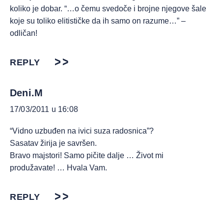
koliko je dobar. “…o čemu svedoče i brojne njegove šale
koje su toliko elitističke da ih samo on razume…” –
odličan!
REPLY
Deni.M
17/03/2011 u 16:08
“Vidno uzbuđen na ivici suza radosnica”?
Sasatav žirija je savršen.
Bravo majstori! Samo pičite dalje … Život mi
produžavate! … Hvala Vam.
REPLY