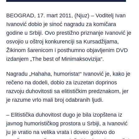
BEOGRAD, 17. mart 2011, (Njuz) – Voditelj Ivan
Ivanović dobio je sinoć nagradu za komičara
godine u Srbiji. Ovo prestižno priznanje Ivanović je
osvojio u oštroj konkurenciji sa Kursadžijama,
Žikinom šarenicom i posthumno objavljenim DVD
izdanjem „The best of Minimaksovizija“.
Nagradu „Hahaha, humorista!“ Ivanović je, kako je
rečeno na dodeli, dobio za izuzetan doprinos
razvoju duhovitosti sa elitističkim predznakom, jer
je razume vrlo mali broj odabranih ljudi.
– Elitistička duhovitost dugo je bila izopštena iz
javnog humorističkog prostora u Srbiji, a Ivanović
ju je vratio na velika vrata i doveo gotovo do