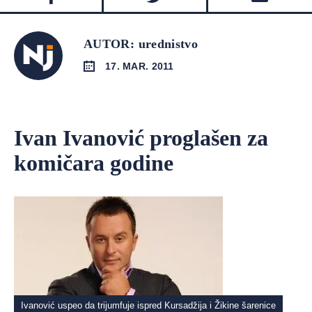
AUTOR: urednistvo
17. MAR. 2011
Ivan Ivanović proglašen za
komičara godine
Ivanović uspeo da trijumfuje ispred Kursadžija i Žikine šarenice