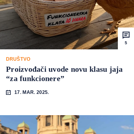
5
DRUŠTVO
Proizvođači uvode novu klasu jaja
“za funkcionere”
17. MAR. 2025.