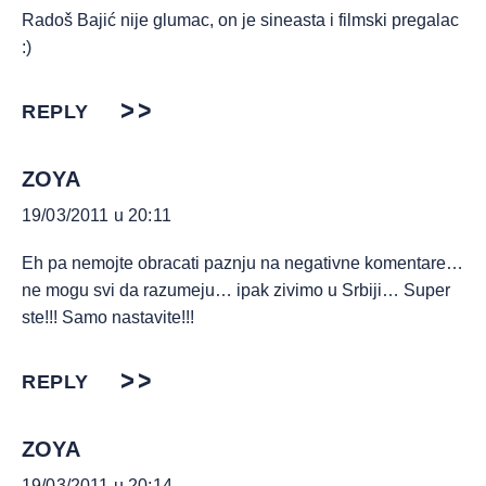
Radoš Bajić nije glumac, on je sineasta i filmski pregalac
:)
REPLY
ZOYA
19/03/2011 u 20:11
Eh pa nemojte obracati paznju na negativne komentare…
ne mogu svi da razumeju… ipak zivimo u Srbiji… Super
ste!!! Samo nastavite!!!
REPLY
ZOYA
19/03/2011 u 20:14