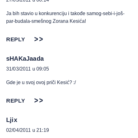
Ja bih stavio u konkurenciju i takođe samog-sebi-i-još-
par-budala-smešnog Zorana Kesića!
REPLY
sHAKaJaada
31/03/2011 u 09:05
Gde je u svoj ovoj priči Kesić? :/
REPLY
Ljix
02/04/2011 u 21:19