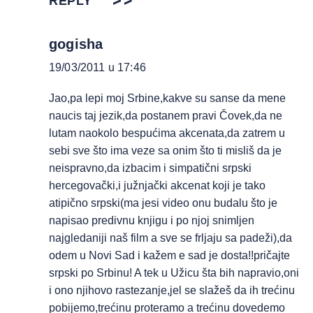
REPLY
gogisha
19/03/2011 u 17:46
Jao,pa lepi moj Srbine,kakve su sanse da mene
naucis taj jezik,da postanem pravi Čovek,da ne
lutam naokolo bespućima akcenata,da zatrem u
sebi sve što ima veze sa onim što ti misliš da je
neispravno,da izbacim i simpatični srpski
hercegovački,i južnjački akcenat koji je tako
atipično srpski(ma jesi video onu budalu što je
napisao predivnu knjigu i po njoj snimljen
najgledaniji naš film a sve se frljaju sa padeži),da
odem u Novi Sad i kažem e sad je dosta!!pričajte
srpski po Srbinu! A tek u Užicu šta bih napravio,oni
i ono njihovo rastezanje,jel se slažeš da ih trećinu
pobijemo,trećinu proteramo a trećinu dovedemo