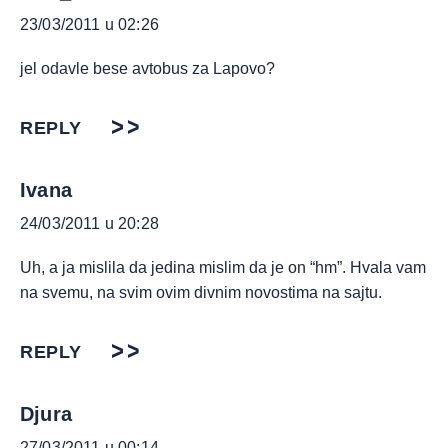
23/03/2011 u 02:26
jel odavle bese avtobus za Lapovo?
REPLY
Ivana
24/03/2011 u 20:28
Uh, a ja mislila da jedina mislim da je on “hm”. Hvala vam
na svemu, na svim ovim divnim novostima na sajtu.
REPLY
Djura
27/03/2011 u 00:14