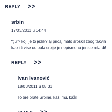
REPLY
srbin
17/03/2011 u 14:44
“tju”? koji je to jezik? aj pricaj malo srpski! zbog takvih
kao i ti vise od pola srbije je nepismeno jer ste retardi!
REPLY
Ivan Ivanović
18/03/2011 u 08:31
To bre brate Srbine, kaži mu, kaži!