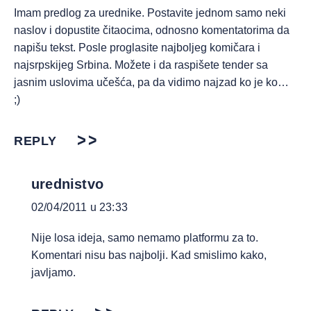
Imam predlog za urednike. Postavite jednom samo neki
naslov i dopustite čitaocima, odnosno komentatorima da
napišu tekst. Posle proglasite najboljeg komičara i
najsrpskijeg Srbina. Možete i da raspišete tender sa
jasnim uslovima učešća, pa da vidimo najzad ko je ko…
;)
REPLY
urednistvo
02/04/2011 u 23:33
Nije losa ideja, samo nemamo platformu za to.
Komentari nisu bas najbolji. Kad smislimo kako,
javljamo.