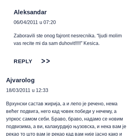
Aleksandar
06/04/2011 u 07:20
Zaboravili ste onog fajront nesrecnika. “ljudi molim
vas recite mi da sam duhovit!!!!!” Kesica.
REPLY
Ajvarolog
18/03/2011 u 12:33
Врхунски састав жирија, а и лепо је речено, нема
већег подвига, него кад човек победи у нечему, а
упркос самом себи. Браво, браво, надамо се новим
подвизима, а ви, калакурдијо њузовска, и нека вам је
рекао то што вам је рекао кад вам није јасно како и