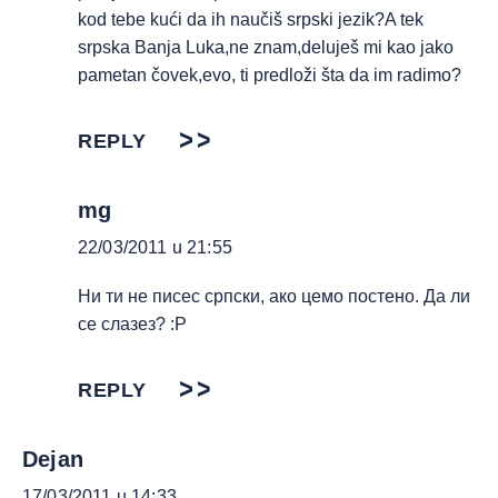
kod tebe kući da ih naučiš srpski jezik?A tek
srpska Banja Luka,ne znam,deluješ mi kao jako
pametan čovek,evo, ti predloži šta da im radimo?
REPLY
mg
22/03/2011 u 21:55
Ни ти не писес српски, ако цемо постено. Да ли
се слазез? :P
REPLY
Dejan
17/03/2011 u 14:33