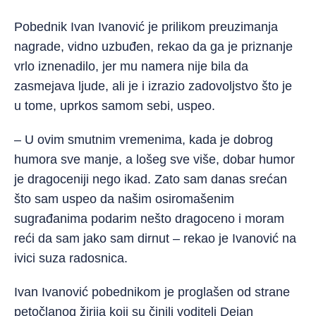
Pobednik Ivan Ivanović je prilikom preuzimanja
nagrade, vidno uzbuđen, rekao da ga je priznanje
vrlo iznenadilo, jer mu namera nije bila da
zasmejava ljude, ali je i izrazio zadovoljstvo što je
u tome, uprkos samom sebi, uspeo.
– U ovim smutnim vremenima, kada je dobrog
humora sve manje, a lošeg sve više, dobar humor
je dragoceniji nego ikad. Zato sam danas srećan
što sam uspeo da našim osiromašenim
sugrađanima podarim nešto dragoceno i moram
reći da sam jako sam dirnut – rekao je Ivanović na
ivici suza radosnica.
Ivan Ivanović pobednikom je proglašen od strane
petočlanog žirija koji su činili voditelj Dejan