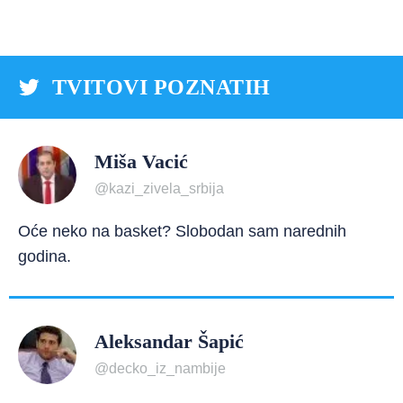
TVITOVI POZNATIH
Miša Vacić
@kazi_zivela_srbija
Oće neko na basket? Slobodan sam narednih
godina.
Aleksandar Šapić
@decko_iz_nambije