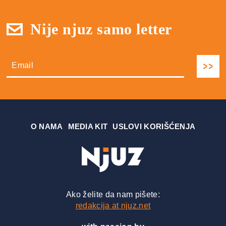
Nije njuz samo letter
О NAMA
MEDIA KIT
USLOVI KORIŠĆENJA
Ako želite da nam pišete:
redakcija at njuz.net