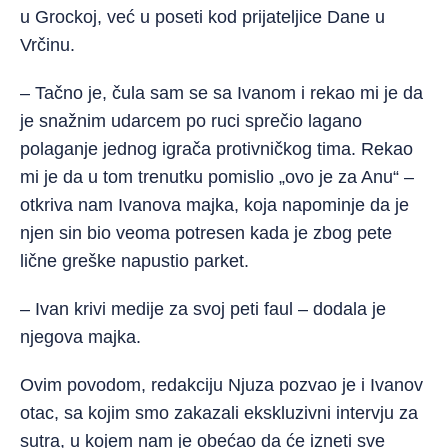
u Grockoj, već u poseti kod prijateljice Dane u
Vrčinu.
– Tačno je, čula sam se sa Ivanom i rekao mi je da
je snažnim udarcem po ruci sprečio lagano
polaganje jednog igrača protivničkog tima. Rekao
mi je da u tom trenutku pomislio „ovo je za Anu“ –
otkriva nam Ivanova majka, koja napominje da je
njen sin bio veoma potresen kada je zbog pete
lične greške napustio parket.
– Ivan krivi medije za svoj peti faul – dodala je
njegova majka.
Ovim povodom, redakciju Njuza pozvao je i Ivanov
otac, sa kojim smo zakazali ekskluzivni intervju za
sutra, u kojem nam je obećao da će izneti sve