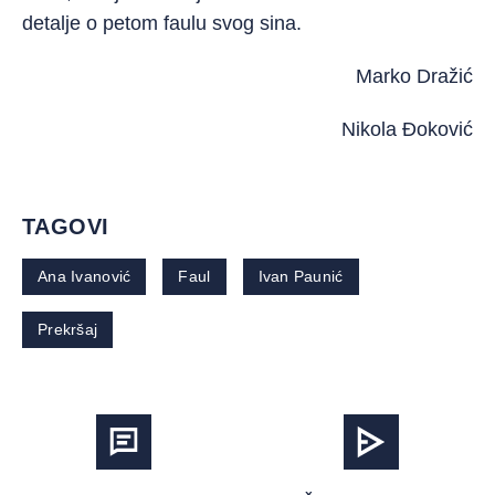
detalje o petom faulu svog sina.
Marko Dražić
Nikola Đoković
TAGOVI
Ana Ivanović
Faul
Ivan Paunić
Prekršaj