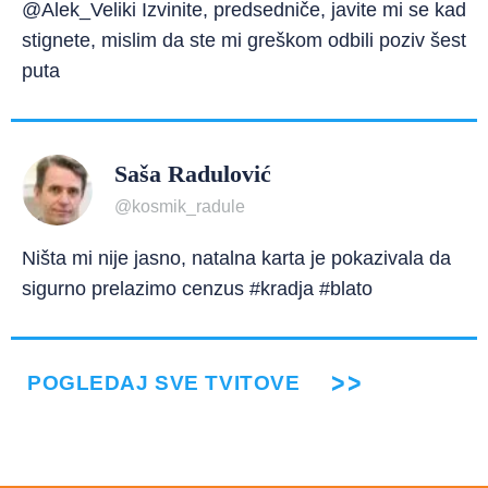
@Alek_Veliki Izvinite, predsedniče, javite mi se kad
stignete, mislim da ste mi greškom odbili poziv šest
puta
Saša Radulović
@kosmik_radule
Ništa mi nije jasno, natalna karta je pokazivala da
sigurno prelazimo cenzus #kradja #blato
POGLEDAJ SVE TVITOVE