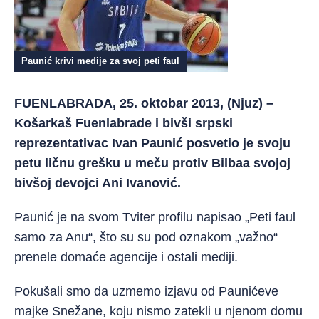
Paunić krivi medije za svoj peti faul
FUENLABRADA, 25. oktobar 2013, (Njuz) –
Košarkaš Fuenlabrade i bivši srpski
reprezentativac Ivan Paunić posvetio je svoju
petu ličnu grešku u meču protiv Bilbaa svojoj
bivšoj devojci Ani Ivanović.
Paunić je na svom Tviter profilu napisao „Peti faul
samo za Anu“, što su su pod oznakom „važno“
prenele domaće agencije i ostali mediji.
Pokušali smo da uzmemo izjavu od Paunićeve
majke Snežane, koju nismo zatekli u njenom domu