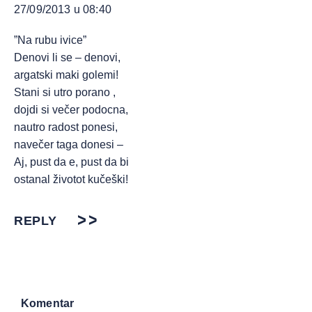
27/09/2013 u 08:40
”Na rubu ivice”
Denovi li se – denovi,
argatski maki golemi!
Stani si utro porano ,
dojdi si večer podocna,
nautro radost ponesi,
navečer taga donesi –
Aj, pust da e, pust da bi
ostanal životot kučeški!
REPLY
Komentar