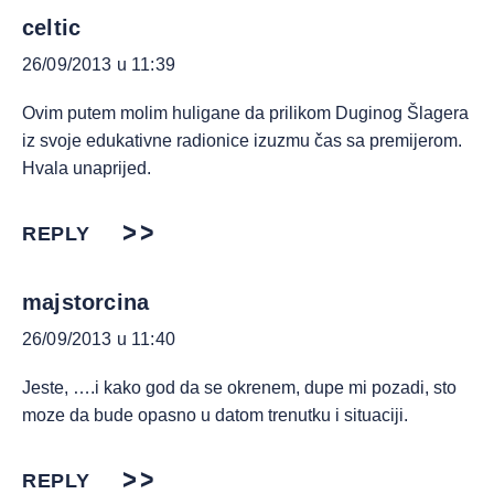
celtic
26/09/2013 u 11:39
Ovim putem molim huligane da prilikom Duginog Šlagera
iz svoje edukativne radionice izuzmu čas sa premijerom.
Hvala unaprijed.
REPLY
majstorcina
26/09/2013 u 11:40
Jeste, ….i kako god da se okrenem, dupe mi pozadi, sto
moze da bude opasno u datom trenutku i situaciji.
REPLY