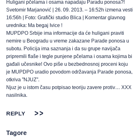
Huligani pčelama i osama napadaju Paradu ponosa?!
Svetomir Marjanović | 26. 09. 2013. – 16:52h izmena vesti
16:56h | Foto: Grafički studio Blica | Komentar glavnog
urednika: Ma begaj Ivice !
MUPDPO Srbije ima informacije da će huligani praviti
nemire u Beogradu u vreme zakazane Parade ponosa u
subotu. Policija ima saznanja i da su grupe navijača
pripremili flaše i tegle punjene pčelama i osama kojima bi
gađali učesnike! Ovo piše u bezbednosnoj proceni koju
je MUPDPO uradio povodom održavanja Parade ponosa,
otkriva ”NJUZ”.
Njuz je u istom času potpisao teoriju zavere protiv… XXX
nasilnika.
REPLY
Tagore