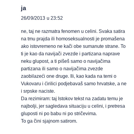
ja
26/09/2013 u 23:52
ne, taj ne razmatra fenomen u celini. Svaka satira
na tmu prajda ili homoseksualnosti je promašena
ako istovremeno ne kači obe sumanute strane. To
ti je kao da navijači zvezde i partizana naprave
neku glupost, a ti pišeš samo o navijačima
partizana ili samo o navijačima zvezde
zaobilazeći one druge. Ili, kao kada na temi o
Vukovaru i ćirilici podjebavaš samo hrvatske, a ne
i srpske naciste.
Da rezimiram: taj Istokov tekst na zadatu temu je
najbolji, jer sagledava situaciju u celini, i pretresa
gluposti ni po babu ni po stričevima.
To ga čini sjajnom satirom.