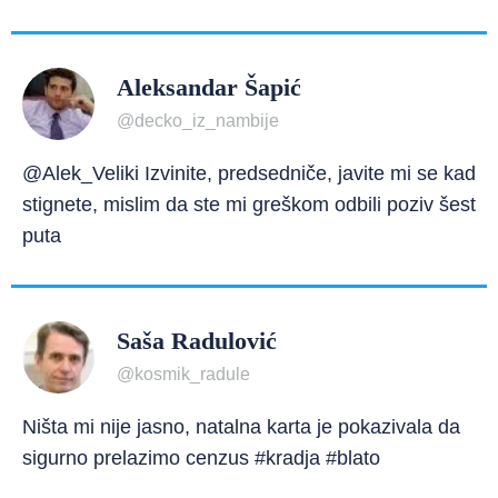
Aleksandar Šapić
@decko_iz_nambije
@Alek_Veliki Izvinite, predsedniče, javite mi se kad
stignete, mislim da ste mi greškom odbili poziv šest
puta
Saša Radulović
@kosmik_radule
Ništa mi nije jasno, natalna karta je pokazivala da
sigurno prelazimo cenzus #kradja #blato