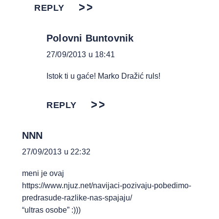
REPLY
Polovni Buntovnik
27/09/2013 u 18:41
Istok ti u gaće! Marko Dražić ruls!
REPLY
NNN
27/09/2013 u 22:32
meni je ovaj
https://www.njuz.net/navijaci-pozivaju-pobedimo-
predrasude-razlike-nas-spajaju/
“ultras osobe” :)))