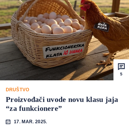
5
DRUŠTVO
Proizvođači uvode novu klasu jaja
“za funkcionere”
17. MAR. 2025.