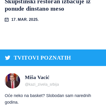
Skupštinski restoran izbacuje iz
ponude dinstano meso
17. MAR. 2025.
TVITOVI POZNATIH
Miša Vacić
@kazi_zivela_srbija
Oće neko na basket? Slobodan sam narednih
godina.