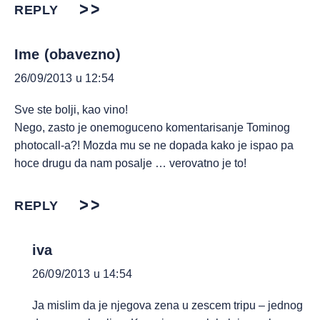
REPLY
Ime (obavezno)
26/09/2013 u 12:54
Sve ste bolji, kao vino!
Nego, zasto je onemoguceno komentarisanje Tominog
photocall-a?! Mozda mu se ne dopada kako je ispao pa
hoce drugu da nam posalje … verovatno je to!
REPLY
iva
26/09/2013 u 14:54
Ja mislim da je njegova zena u zescem tripu – jednog