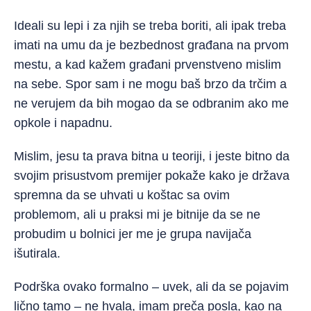
Ideali su lepi i za njih se treba boriti, ali ipak treba
imati na umu da je bezbednost građana na prvom
mestu, a kad kažem građani prvenstveno mislim
na sebe. Spor sam i ne mogu baš brzo da trčim a
ne verujem da bih mogao da se odbranim ako me
opkole i napadnu.
Mislim, jesu ta prava bitna u teoriji, i jeste bitno da
svojim prisustvom premijer pokaže kako je država
spremna da se uhvati u koštac sa ovim
problemom, ali u praksi mi je bitnije da se ne
probudim u bolnici jer me je grupa navijača
išutirala.
Podrška ovako formalno – uvek, ali da se pojavim
lično tamo – ne hvala, imam preča posla, kao na