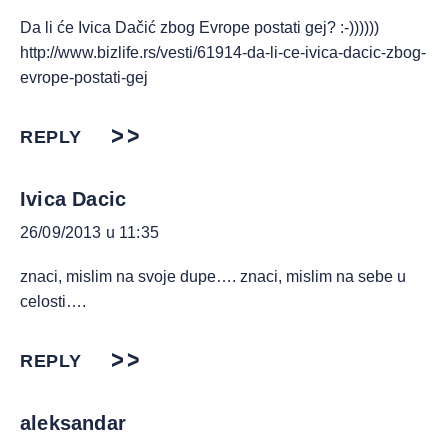
Da li će Ivica Dačić zbog Evrope postati gej? :-))))))
http://www.bizlife.rs/vesti/61914-da-li-ce-ivica-dacic-zbog-
evrope-postati-gej
REPLY
Ivica Dacic
26/09/2013 u 11:35
znaci, mislim na svoje dupe…. znaci, mislim na sebe u
celosti….
REPLY
aleksandar