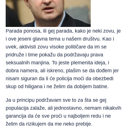
Parada ponosa, ili gej parada, kako je neki zovu, je
i ove jeseni glavna tema u našem društvu. Kao i
uvek, aktivisti zovu visoke političare da im se
pridruže i time pokažu da podržavaju prava
seksualnih manjina. To jeste plemenita ideja, i
dobra namera, ali iskreno, plašim se da dođem jer
nisam siguran da li će policija moći da obezbedi
skup od hiligana i ne želim da dobijem batine.
Ja u principu podržavam sve to za šta se gej
populacija zalaže, ali jednostavno, nemam nikakvih
garancija da će sve proći u najboljem redu i ne
želim da rizikujem da me neko prebije.