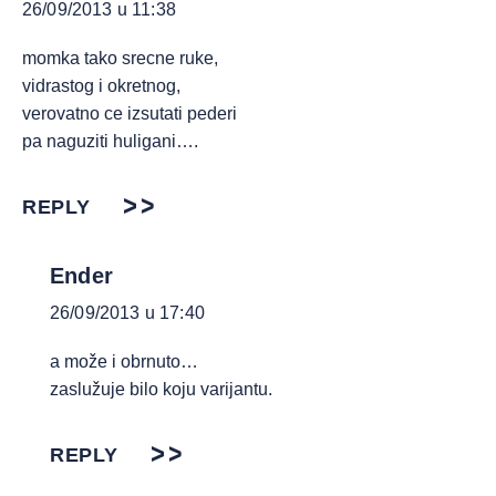
26/09/2013 u 11:38
momka tako srecne ruke,
vidrastog i okretnog,
verovatno ce izsutati pederi
pa naguziti huligani….
REPLY
Ender
26/09/2013 u 17:40
a može i obrnuto…
zaslužuje bilo koju varijantu.
REPLY