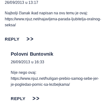
26/09/2013 u 13:17
Najbolji članak ikad napisan na ovu temu je ovaj:
https://www.njuz.net/najavljena-parada-ljubitelja-oralnog-
seksa/
REPLY
Polovni Buntovnik
26/09/2013 u 16:33
Nije nego ovaj:
https://www.njuz.net/huligan-prebio-samog-sebe-jer-
je-pogledao-pornic-sa-lezbejkama/
REPLY