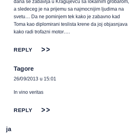
dana se zabavlja u Kragujevcu sa lokalnim grobarom,
a sledeceg je na prijemu sa najmocnijim ljudima na
svetu… Da ne pominjem tek kako je zabavno kad
Toma kao diplomirani teslista krene da joj objasnjava
kako radi trofazni motor….
REPLY
Tagore
26/09/2013 u 15:01
In vino veritas
REPLY
ja