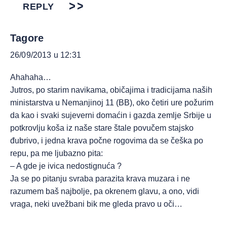
REPLY
Tagore
26/09/2013 u 12:31
Ahahaha…
Jutros, po starim navikama, običajima i tradicijama naših
ministarstva u Nemanjinoj 11 (BB), oko četiri ure požurim
da kao i svaki sujeverni domaćin i gazda zemlje Srbije u
potkrovlju koša iz naše stare štale povučem stajsko
đubrivo, i jedna krava počne rogovima da se češka po
repu, pa me ljubazno pita:
– A gde je ivica nedostignuća ?
Ja se po pitanju svraba parazita krava muzara i ne
razumem baš najbolje, pa okrenem glavu, a ono, vidi
vraga, neki uvežbani bik me gleda pravo u oči…