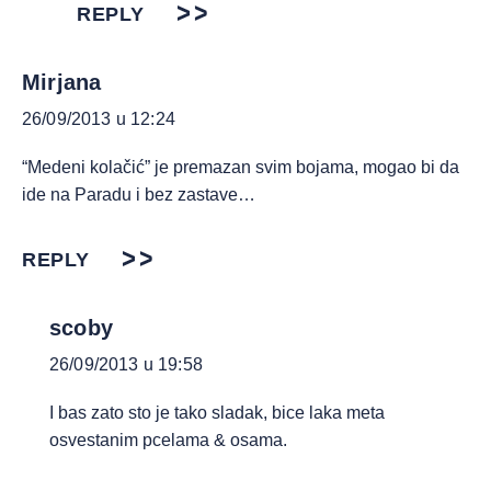
REPLY
Mirjana
26/09/2013 u 12:24
“Medeni kolačić” je premazan svim bojama, mogao bi da
ide na Paradu i bez zastave…
REPLY
scoby
26/09/2013 u 19:58
I bas zato sto je tako sladak, bice laka meta
osvestanim pcelama & osama.