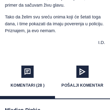
primer da sačuvam živu glavu.
Tako da želim svu sreću onima koji će šetati toga
dana, i time pokazati da imaju poverenja u policiju.
Priznajem, ja evo nemam.
I.D.
KOMENTARI (28 )
POŠALJI KOMENTAR