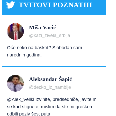
TVITOVI POZNATIH
Miša Vacić
@kazi_zivela_srbija
Oće neko na basket? Slobodan sam
narednih godina.
Aleksandar Šapić
@decko_iz_nambije
@Alek_Veliki Izvinite, predsedniče, javite mi
se kad stignete, mislim da ste mi greškom
odbili poziv šest puta