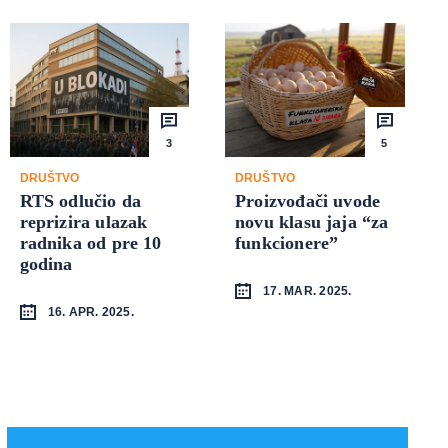
3
5
DRUŠTVO
DRUŠTVO
RTS odlučio da
Proizvođači uvode
reprizira ulazak
novu klasu jaja “za
radnika od pre 10
funkcionere”
godina
17. MAR. 2025.
16. APR. 2025.