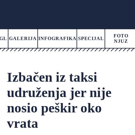
FOTO
GL
GALERIJA
INFOGRAFIKA
SPECIJAL
NJUZ
Izbačen iz taksi
udruženja jer nije
nosio peškir oko
vrata