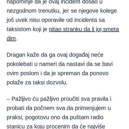
napominje da je ovaj incident došao u
nezgodnom trenutku, jer se njegove kolege
još uvek nisu oporavile od incidenta sa
taksistom koji je
pitao stranku da li joj smeta
dim
.
Dragan kaže da ga ovaj događaj neće
pokolebati u nameri da nastavi da se bavi
ovim poslom i da je spreman da ponovo
polaže za taksi dozvolu.
– Pažljivo ću pažljivo proučiti sva pravila i
probati da počnem sva da primenjujem u
praksi, pogotovu ono da puštam radio
stanicu za koju procenim da će najviše