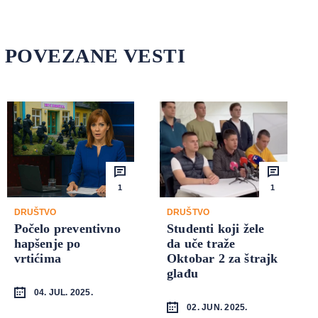
POVEZANE VESTI
1
1
DRUŠTVO
DRUŠTVO
Počelo preventivno
Studenti koji žele
hapšenje po
da uče traže
vrtićima
Oktobar 2 za štrajk
glađu
04. JUL. 2025.
02. JUN. 2025.