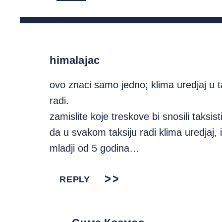
himalajac
ovo znaci samo jedno; klima uredjaj u t
radi.
zamislite koje treskove bi snosili taksist
da u svakom taksiju radi klima uredjaj, i
mladji od 5 godina…
REPLY