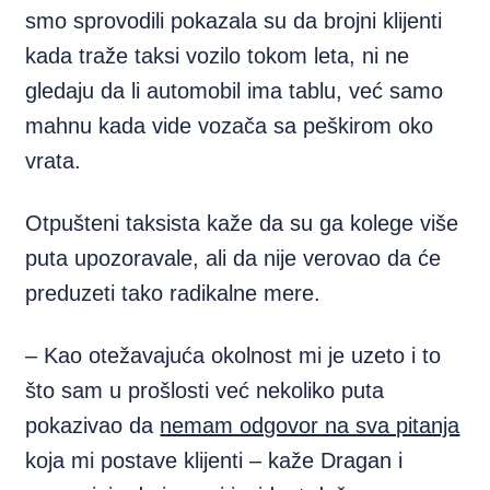
smo sprovodili pokazala su da brojni klijenti
kada traže taksi vozilo tokom leta, ni ne
gledaju da li automobil ima tablu, već samo
mahnu kada vide vozača sa peškirom oko
vrata.
Otpušteni taksista kaže da su ga kolege više
puta upozoravale, ali da nije verovao da će
preduzeti tako radikalne mere.
– Kao otežavajuća okolnost mi je uzeto i to
što sam u prošlosti već nekoliko puta
pokazivao da
nemam odgovor na sva pitanja
koja mi postave klijenti – kaže Dragan i