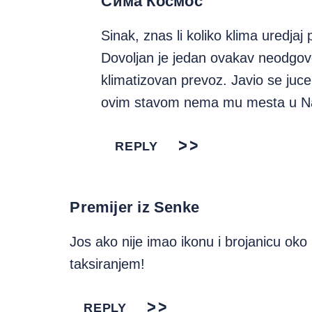
Сима Космос
Sinak, znas li koliko klima uredjaj
Dovoljan je jedan ovakav neodgov
klimatizovan prevoz. Javio se juce 
ovim stavom nema mu mesta u Nax
REPLY
Premijer iz Senke
Jos ako nije imao ikonu i brojanicu oko
taksiranjem!
REPLY