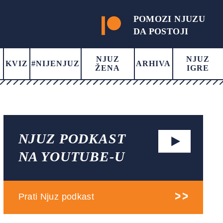
POMOZI NJUZU
DA POSTOJI
NJUZ
NJUZ
KVIZ
#NIJENJUZ
ARHIVA
ŽENA
IGRE
NJUZ PODKAST
NA YOUTUBE-U
Prati Njuz podkast