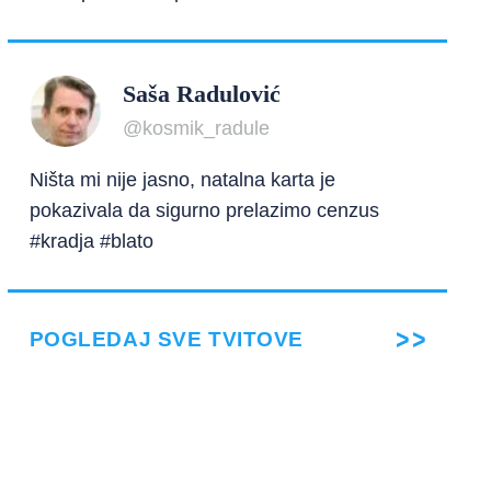
Saša Radulović
@kosmik_radule
Ništa mi nije jasno, natalna karta je
pokazivala da sigurno prelazimo cenzus
#kradja #blato
POGLEDAJ SVE TVITOVE