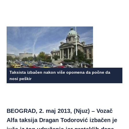
Taksista izbačen nakon više opomena da počne da
nosi peškir
BEOGRAD, 2. maj 2013, (Njuz) – Vozač
Alfa taksija Dragan Todorović izbačen je