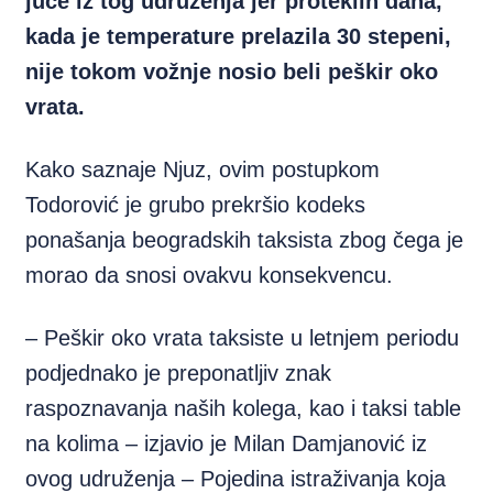
juče iz tog udruženja jer proteklih dana,
kada je temperature prelazila 30 stepeni,
nije tokom vožnje nosio beli peškir oko
vrata.
Kako saznaje Njuz, ovim postupkom
Todorović je grubo prekršio kodeks
ponašanja beogradskih taksista zbog čega je
morao da snosi ovakvu konsekvencu.
– Peškir oko vrata taksiste u letnjem periodu
podjednako je preponatljiv znak
raspoznavanja naših kolega, kao i taksi table
na kolima – izjavio je Milan Damjanović iz
ovog udruženja – Pojedina istraživanja koja