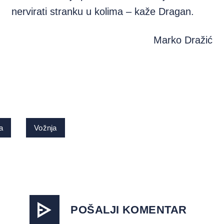
nervirati stranku u kolima – kaže Dragan.
Marko Dražić
a
Vožnja
POŠALJI KOMENTAR