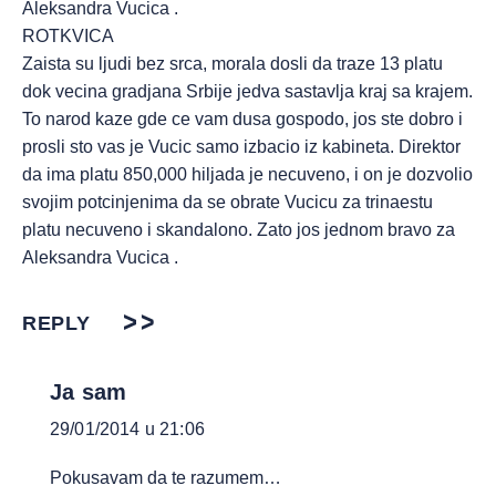
Aleksandra Vucica .
ROTKVICA
Zaista su ljudi bez srca, morala dosli da traze 13 platu
dok vecina gradjana Srbije jedva sastavlja kraj sa krajem.
To narod kaze gde ce vam dusa gospodo, jos ste dobro i
prosli sto vas je Vucic samo izbacio iz kabineta. Direktor
da ima platu 850,000 hiljada je necuveno, i on je dozvolio
svojim potcinjenima da se obrate Vucicu za trinaestu
platu necuveno i skandalono. Zato jos jednom bravo za
Aleksandra Vucica .
REPLY
Ja sam
29/01/2014 u 21:06
Pokusavam da te razumem…