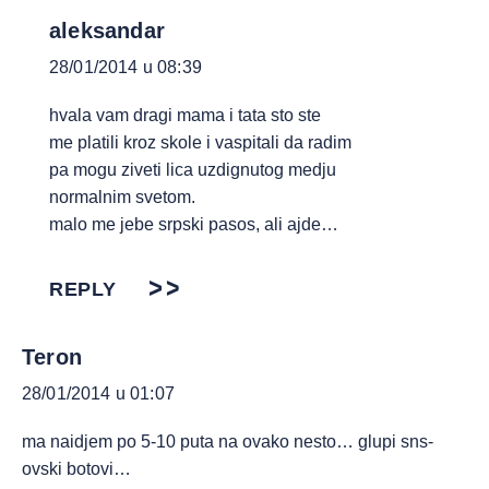
aleksandar
28/01/2014 u 08:39
hvala vam dragi mama i tata sto ste
me platili kroz skole i vaspitali da radim
pa mogu ziveti lica uzdignutog medju
normalnim svetom.
malo me jebe srpski pasos, ali ajde…
REPLY
Teron
28/01/2014 u 01:07
ma naidjem po 5-10 puta na ovako nesto… glupi sns-
ovski botovi…