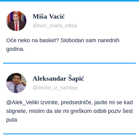
Miša Vacić
@kazi_zivela_srbija
Oće neko na basket? Slobodan sam narednih
godina.
Aleksandar Šapić
@decko_iz_nambije
@Alek_Veliki Izvinite, predsedniče, javite mi se kad
stignete, mislim da ste mi greškom odbili poziv šest
puta