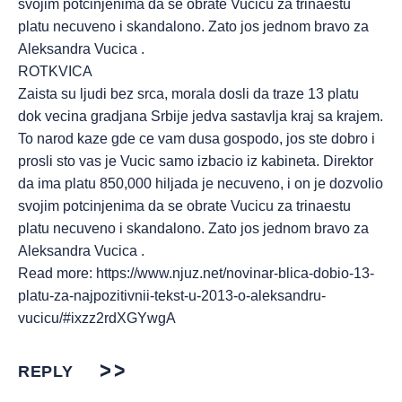
svojim potcinjenima da se obrate Vucicu za trinaestu
platu necuveno i skandalono. Zato jos jednom bravo za
Aleksandra Vucica .
ROTKVICA
Zaista su ljudi bez srca, morala dosli da traze 13 platu
dok vecina gradjana Srbije jedva sastavlja kraj sa krajem.
To narod kaze gde ce vam dusa gospodo, jos ste dobro i
prosli sto vas je Vucic samo izbacio iz kabineta. Direktor
da ima platu 850,000 hiljada je necuveno, i on je dozvolio
svojim potcinjenima da se obrate Vucicu za trinaestu
platu necuveno i skandalono. Zato jos jednom bravo za
Aleksandra Vucica .
Read more:
https://www.njuz.net/novinar-blica-dobio-13-
platu-za-najpozitivnii-tekst-u-2013-o-aleksandru-
vucicu/#ixzz2rdXGYwgA
REPLY