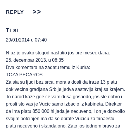
REPLY
Ti si
29/01/2014 u 07:40
Njuz je ovako stogod naslutio jos pre mesec dana:
25. decembar 2013. u 08:35
Dva komentara na zadatu temu iz Kurira:
TOZA PECAROS
Zaista su ljudi bez srca, morala dosli da traze 13 platu
dok vecina gradjana Srbije jedva sastavlja kraj sa krajem.
To narod kaze gde ce vam dusa gospodo, jos ste dobro i
prosli sto vas je Vucic samo izbacio iz kabineta. Direktor
da ima platu 850,000 hiljada je necuveno, i on je dozvolio
svojim potcinjenima da se obrate Vucicu za trinaestu
platu necuveno i skandalono. Zato jos jednom bravo za