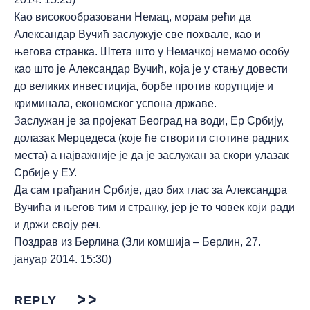
Као високообразовани Немац, морам рећи да
Александар Вучић заслужује све похвале, као и
његова странка. Штета што у Немачкој немамо особу
као што је Александар Вучић, која је у стању довести
до великих инвестиција, борбе против корупције и
криминала, економског успона државе.
Заслужан је за пројекат Београд на води, Ер Србију,
долазак Мерцедеса (које ће створити стотине радних
места) а најважније је да је заслужан за скори улазак
Србије у ЕУ.
Да сам грађанин Србије, дао бих глас за Александра
Вучића и његов тим и странку, јер је то човек који ради
и држи своју реч.
Поздрав из Берлина (Зли комшија – Берлин, 27.
јануар 2014. 15:30)
REPLY