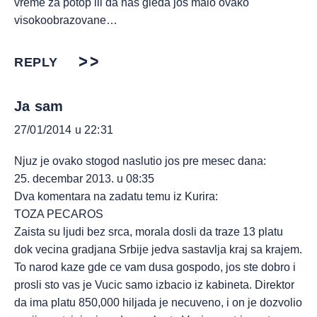
vreme za potop ili da nas gleda jos malo ovako
visokoobrazovane…
REPLY
Ja sam
27/01/2014 u 22:31
Njuz je ovako stogod naslutio jos pre mesec dana:
25. decembar 2013. u 08:35
Dva komentara na zadatu temu iz Kurira:
TOZA PECAROS
Zaista su ljudi bez srca, morala dosli da traze 13 platu
dok vecina gradjana Srbije jedva sastavlja kraj sa krajem.
To narod kaze gde ce vam dusa gospodo, jos ste dobro i
prosli sto vas je Vucic samo izbacio iz kabineta. Direktor
da ima platu 850,000 hiljada je necuveno, i on je dozvolio