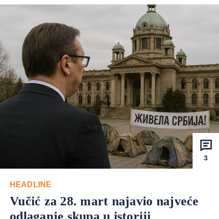
3
HEADLINE
Vučić za 28. mart najavio najveće
odlaganje skupa u istoriji