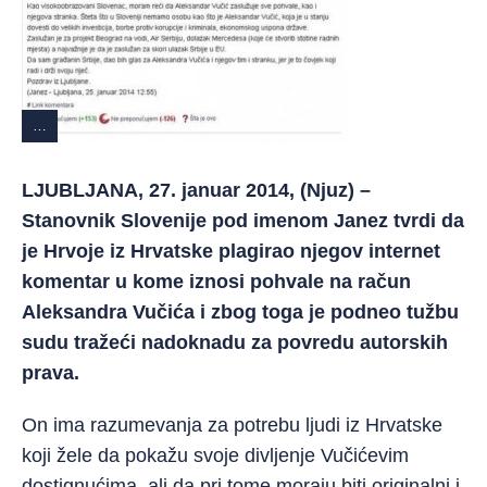
…
LJUBLJANA, 27. januar 2014, (Njuz) –
Stanovnik Slovenije pod imenom Janez tvrdi da
je Hrvoje iz Hrvatske plagirao njegov internet
komentar u kome iznosi pohvale na račun
Aleksandra Vučića i zbog toga je podneo tužbu
sudu tražeći nadoknadu za povredu autorskih
prava.
On ima razumevanja za potrebu ljudi iz Hrvatske
koji žele da pokažu svoje divljenje Vučićevim
dostignućima, ali da pri tome moraju biti originalni i