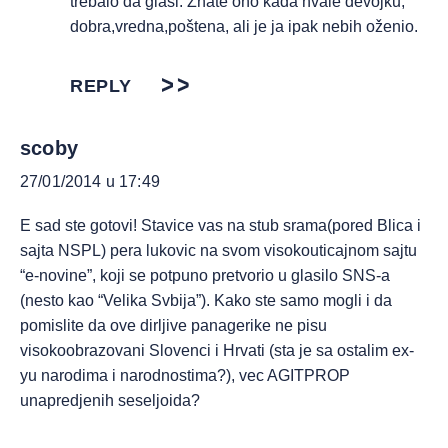
trebalo da glasi. Znate ono kada hvale devojku,
dobra,vredna,poštena, ali je ja ipak nebih oženio.
REPLY
scoby
27/01/2014 u 17:49
E sad ste gotovi! Stavice vas na stub srama(pored Blica i
sajta NSPL) pera lukovic na svom visokouticajnom sajtu
“e-novine”, koji se potpuno pretvorio u glasilo SNS-a
(nesto kao “Velika Svbija”). Kako ste samo mogli i da
pomislite da ove dirljive panagerike ne pisu
visokoobrazovani Slovenci i Hrvati (sta je sa ostalim ex-
yu narodima i narodnostima?), vec AGITPROP
unapredjenih seseljoida?