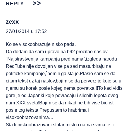
REPLY
zexx
27/01/2014 u 17:52
Ko se visokoobrazuje nisko pada.
Da dodam da sam upravo na b92 procitao naslov
`Najstrastvenija kampanja pred nama`,izgleda narodu
RedTube nije dovoljan vise pa sad masturbiraju na
politicke kampanje,`bem li ga sta je.Plasio sam se da
citam tekst uz taj naslov,bojim se da perverzije koje su u
njemu su korak posle kojeg nema povratka!!!To kad vidis
gore je od Japanki koje povracaju i slicnih lepota ovog
nam XXX sveta!Bojim se da nikad ne bih vise bio isti
posle tog teksta.Prepustam to hrabrima i
visokoobrazovanima…
Sta li niskoobrazovani stolar misli o nama svima,je li