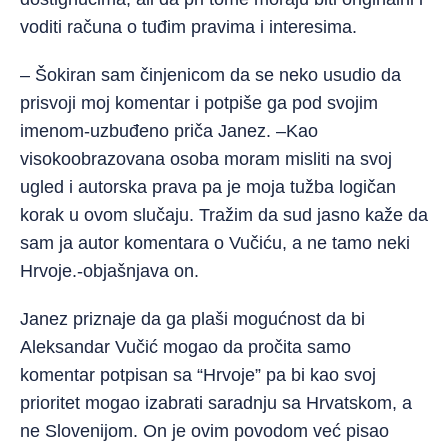
voditi računa o tuđim pravima i interesima.
– Šokiran sam činjenicom da se neko usudio da
prisvoji moj komentar i potpiše ga pod svojim
imenom-uzbuđeno priča Janez. –Kao
visokoobrazovana osoba moram misliti na svoj
ugled i autorska prava pa je moja tužba logičan
korak u ovom slučaju. Tražim da sud jasno kaže da
sam ja autor komentara o Vučiću, a ne tamo neki
Hrvoje.-objašnjava on.
Janez priznaje da ga plaši mogućnost da bi
Aleksandar Vučić mogao da pročita samo
komentar potpisan sa “Hrvoje” pa bi kao svoj
prioritet mogao izabrati saradnju sa Hrvatskom, a
ne Slovenijom. On je ovim povodom već pisao