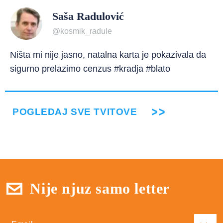
Saša Radulović
@kosmik_radule
Ništa mi nije jasno, natalna karta je pokazivala da
sigurno prelazimo cenzus #kradja #blato
POGLEDAJ SVE TVITOVE
Nije njuz samo letter