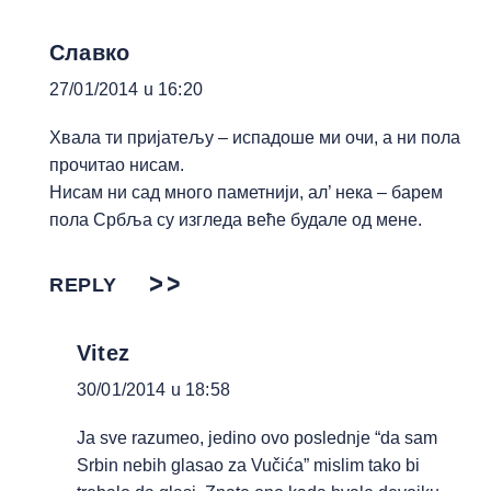
Славко
27/01/2014 u 16:20
Хвала ти пријатељу – испадоше ми очи, а ни пола
прочитао нисам.
Нисам ни сад много паметнији, ал’ нека – барем
пола Србља су изгледа веће будале од мене.
REPLY
Vitez
30/01/2014 u 18:58
Ja sve razumeo, jedino ovo poslednje “da sam
Srbin nebih glasao za Vučića” mislim tako bi