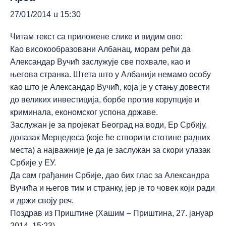
27/01/2014 u 15:30
Читам текст са приложене слике и видим ово:
Као високообразовани Албанац, морам рећи да
Александар Вучић заслужује све похвале, као и
његова странка. Штета што у Албанији немамо особу
као што је Александар Вучић, која је у стању довести
до великих инвестиција, борбе против корупције и
криминала, економског успона државе.
Заслужан је за пројекат Београд на води, Ер Србију,
долазак Мерцедеса (које ће створити стотине радних
места) а најважније је да је заслужан за скори улазак
Србије у ЕУ.
Да сам грађанин Србије, дао бих глас за Александра
Вучића и његов тим и странку, јер је то човек који ради
и држи своју реч.
Поздрав из Приштине (Хашим – Приштина, 27. јануар
2014. 15:23)