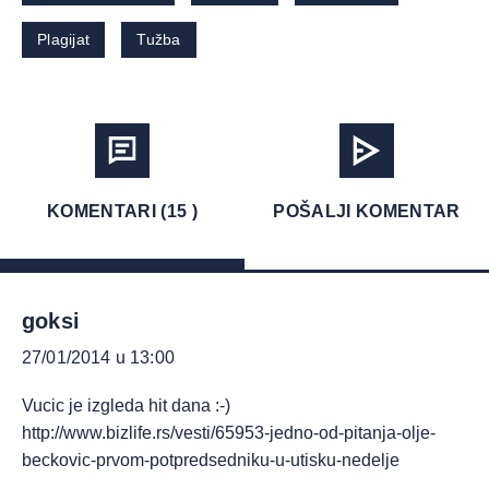
Plagijat
Tužba
KOMENTARI (15 )
POŠALJI KOMENTAR
goksi
27/01/2014 u 13:00
Vucic je izgleda hit dana :-)
http://www.bizlife.rs/vesti/65953-jedno-od-pitanja-olje-
beckovic-prvom-potpredsedniku-u-utisku-nedelje