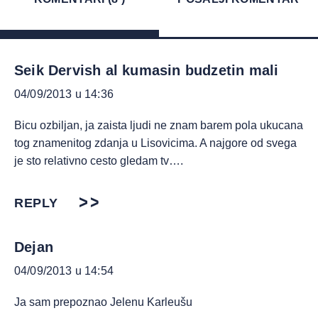
Seik Dervish al kumasin budzetin mali
04/09/2013 u 14:36
Bicu ozbiljan, ja zaista ljudi ne znam barem pola ukucana
tog znamenitog zdanja u Lisovicima. A najgore od svega
je sto relativno cesto gledam tv….
REPLY
Dejan
04/09/2013 u 14:54
Ja sam prepoznao Jelenu Karleušu