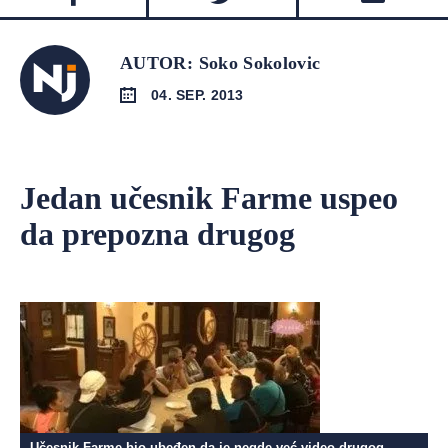
AUTOR: Soko Sokolovic
04. SEP. 2013
Jedan učesnik Farme uspeo
da prepozna drugog
Učesnik Farme bio ubeđen da je negde već video drugog