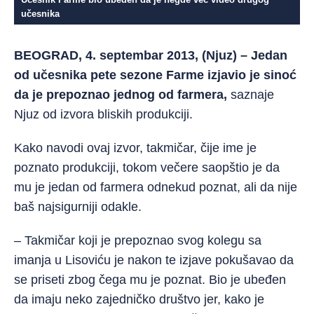
učesnika
BEOGRAD, 4. septembar 2013, (Njuz) – Jedan
od učesnika pete sezone Farme izjavio je sinoć
da je prepoznao jednog od farmera,
saznaje
Njuz od izvora bliskih produkciji.
Kako navodi ovaj izvor, takmičar, čije ime je
poznato produkciji, tokom večere saopštio je da
mu je jedan od farmera odnekud poznat, ali da nije
baš najsigurniji odakle.
– Takmičar koji je prepoznao svog kolegu sa
imanja u Lisoviću je nakon te izjave pokušavao da
se priseti zbog čega mu je poznat. Bio je ubeđen
da imaju neko zajedničko društvo jer, kako je