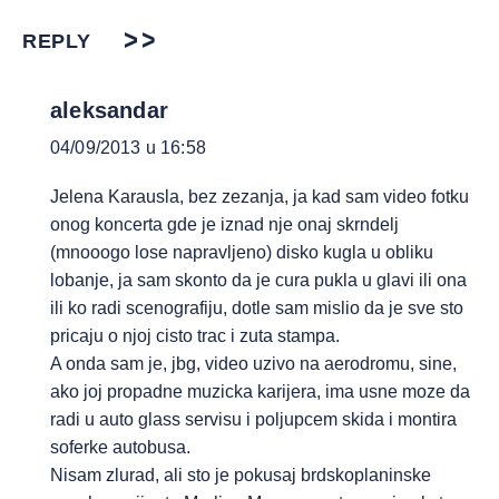
REPLY
aleksandar
04/09/2013 u 16:58
Jelena Karausla, bez zezanja, ja kad sam video fotku
onog koncerta gde je iznad nje onaj skrndelj
(mnooogo lose napravljeno) disko kugla u obliku
lobanje, ja sam skonto da je cura pukla u glavi ili ona
ili ko radi scenografiju, dotle sam mislio da je sve sto
pricaju o njoj cisto trac i zuta stampa.
A onda sam je, jbg, video uzivo na aerodromu, sine,
ako joj propadne muzicka karijera, ima usne moze da
radi u auto glass servisu i poljupcem skida i montira
soferke autobusa.
Nisam zlurad, ali sto je pokusaj brdskoplaninske