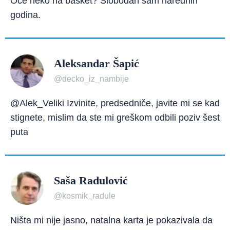
Oće neko na basket? Slobodan sam narednih
godina.
Aleksandar Šapić
@decko_iz_nambije
@Alek_Veliki Izvinite, predsedniče, javite mi se kad
stignete, mislim da ste mi greškom odbili poziv šest
puta
Saša Radulović
@kosmik_radule
Ništa mi nije jasno, natalna karta je pokazivala da