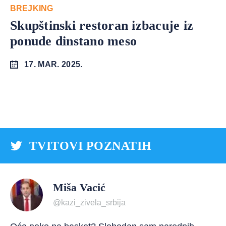
BREJKING
Skupštinski restoran izbacuje iz
ponude dinstano meso
17. MAR. 2025.
TVITOVI POZNATIH
Miša Vacić
@kazi_zivela_srbija