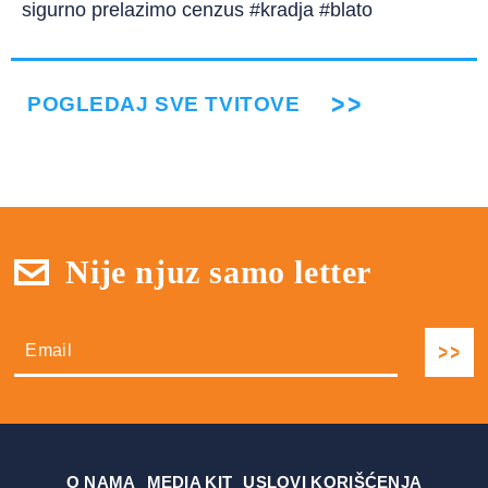
sigurno prelazimo cenzus #kradja #blato
POGLEDAJ SVE TVITOVE
Nije njuz samo letter
О NAMA
MEDIA KIT
USLOVI KORIŠĆENJA