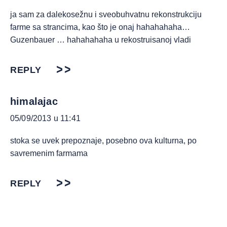
ja sam za dalekosežnu i sveobuhvatnu rekonstrukciju
farme sa strancima, kao što je onaj hahahahaha…
Guzenbauer … hahahahaha u rekostruisanoj vladi
REPLY
himalajac
05/09/2013 u 11:41
stoka se uvek prepoznaje, posebno ova kulturna, po
savremenim farmama
REPLY