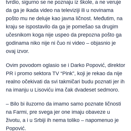
tvrdio, sigurno se ne poznaju iz škole, a ne veruje
da ga je ikada video na televiziji ili u novinama
pošto mu ne deluje kao javna ličnost. Međutim, na
kraju se ispostavilo da ga je pomešao sa drugim
učesnikom koga nije uspeo da prepozna pošto ga
godinama niko nije ni čuo ni video – objasnio je
ovaj izvor.
Ovim povodom oglasio se i Darko Popović, direktor
PR i promo sektora TV “Pink”, koji je rekao da nije
realno očekivati da svi takmičari budu poznati jer ih
na imanju u Lisoviću ima čak dvadeset sedmoro.
– Bilo bi iluzorno da imamo samo poznate ličnosti
na Farmi, pre svega jer one imaju obaveze u
životu, a i u Srbiji ih nema toliko – napomenuo je
Popović.