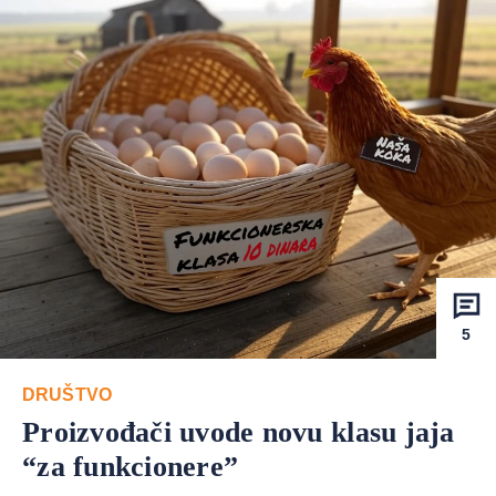
5
DRUŠTVO
Proizvođači uvode novu klasu jaja
“za funkcionere”