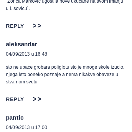
`Zorica Markovic ugostila nove ukucane na svom imanju
u LIsovicu`.
REPLY
aleksandar
04/09/2013 u 16:48
sto ne ubace grobara poliglotu sto je mnoge skole izucio,
njega isto poneko poznaje a nema nikakve obaveze u
stvarnom svetu
REPLY
pantic
04/09/2013 u 17:00