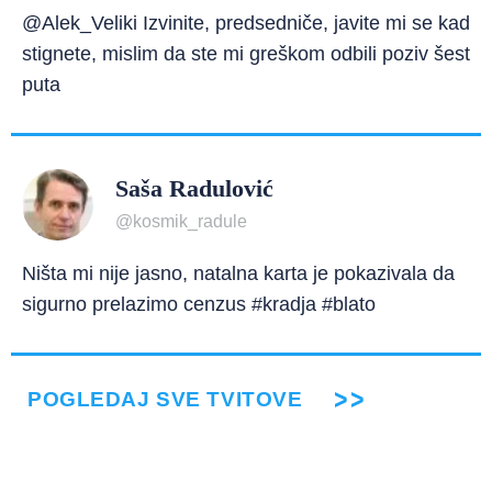
@Alek_Veliki Izvinite, predsedniče, javite mi se kad
stignete, mislim da ste mi greškom odbili poziv šest
puta
Saša Radulović
@kosmik_radule
Ništa mi nije jasno, natalna karta je pokazivala da
sigurno prelazimo cenzus #kradja #blato
POGLEDAJ SVE TVITOVE