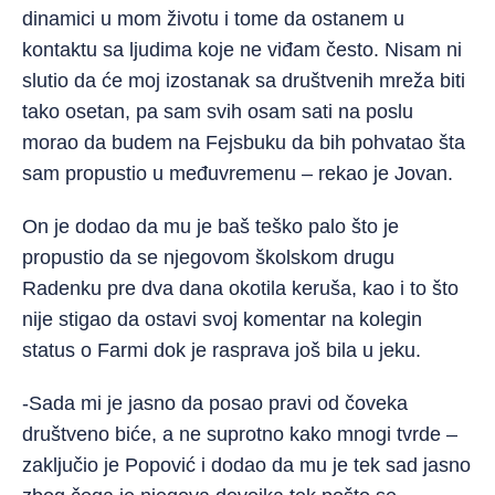
dinamici u mom životu i tome da ostanem u
kontaktu sa ljudima koje ne viđam često. Nisam ni
slutio da će moj izostanak sa društvenih mreža biti
tako osetan, pa sam svih osam sati na poslu
morao da budem na Fejsbuku da bih pohvatao šta
sam propustio u međuvremenu – rekao je Jovan.
On je dodao da mu je baš teško palo što je
propustio da se njegovom školskom drugu
Radenku pre dva dana okotila keruša, kao i to što
nije stigao da ostavi svoj komentar na kolegin
status o Farmi dok je rasprava još bila u jeku.
-Sada mi je jasno da posao pravi od čoveka
društveno biće, a ne suprotno kako mnogi tvrde –
zaključio je Popović i dodao da mu je tek sad jasno