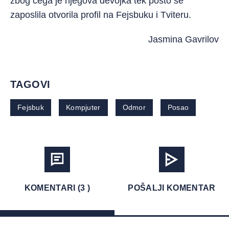
zbog čega je njegova devojka tek pošto se
zaposlila otvorila profil na Fejsbuku i Tviteru.
Jasmina Gavrilov
TAGOVI
Fejsbuk
Kompjuter
Odmor
Posao
KOMENTARI (3 )
POŠALJI KOMENTAR