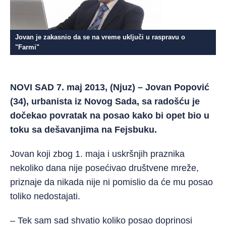
Jovan je zakasnio da se na vreme uključi u raspravu o
"Farmi"
NOVI SAD 7. maj 2013, (Njuz) – Jovan Popović
(34), urbanista iz Novog Sada, sa radošću je
dočekao povratak na posao kako bi opet bio u
toku sa dešavanjima na Fejsbuku.
Jovan koji zbog 1. maja i uskršnjih praznika
nekoliko dana nije posećivao društvene mreže,
priznaje da nikada nije ni pomislio da će mu posao
toliko nedostajati.
– Tek sam sad shvatio koliko posao doprinosi