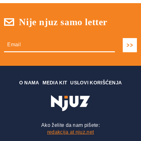
Nije njuz samo letter
О NAMA
MEDIA KIT
USLOVI KORIŠĆENJA
Ako želite da nam pišete:
redakcija at njuz.net