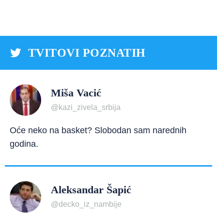
TVITOVI POZNATIH
Miša Vacić
@kazi_zivela_srbija
Oće neko na basket? Slobodan sam narednih
godina.
Aleksandar Šapić
@decko_iz_nambije