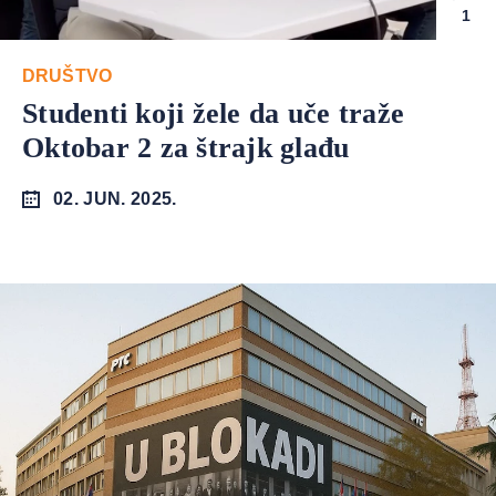
1
DRUŠTVO
Studenti koji žele da uče traže
Oktobar 2 za štrajk glađu
02. JUN. 2025.