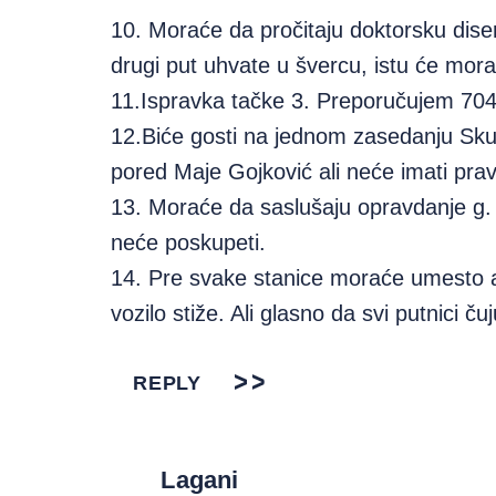
10. Moraće da pročitaju doktorsku diser
drugi put uhvate u švercu, istu će mor
11.Ispravka tačke 3. Preporučujem 70
12.Biće gosti na jednom zasedanju Sku
pored Maje Gojković ali neće imati prav
13. Moraće da saslušaju opravdanje g. A
neće poskupeti.
14. Pre svake stanice moraće umesto a
vozilo stiže. Ali glasno da svi putnici čuj
REPLY
Lagani