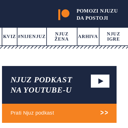
POMOZI NJUZU
DA POSTOJI
NJUZ
NJUZ
KVIZ
#NIJENJUZ
ARHIVA
ŽENA
IGRE
NJUZ PODKAST
NA YOUTUBE-U
Prati Njuz podkast