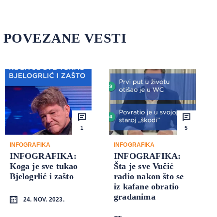
POVEZANE VESTI
1
5
INFOGRAFIKA
INFOGRAFIKA
INFOGRAFIKA:
INFOGRAFIKA:
Koga je sve tukao
Šta je sve Vučić
Bjelogrlić i zašto
radio nakon što se
iz kafane obratio
građanima
24. NOV. 2023.