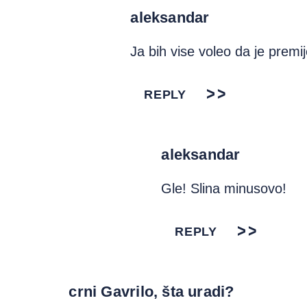
aleksandar
Ja bih vise voleo da je prem
REPLY
aleksandar
Gle! Slina minusovo!
REPLY
crni Gavrilo, šta uradi?