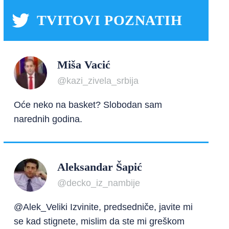
TVITOVI POZNATIH
Miša Vacić
@kazi_zivela_srbija
Oće neko na basket? Slobodan sam
narednih godina.
Aleksandar Šapić
@decko_iz_nambije
@Alek_Veliki Izvinite, predsedniče, javite mi
se kad stignete, mislim da ste mi greškom