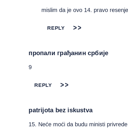
mislim da je ovo 14. pravo resenje
REPLY
пропали грађанин србије
9
REPLY
patrijota bez iskustva
15. Neće moći da budu ministi privrede i 