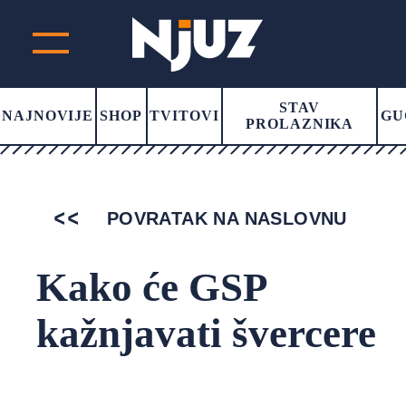
STAV
NAJNOVIJE
SHOP
TVITOVI
GU
PROLAZNIKA
POVRATAK NA NASLOVNU
Kako će GSP
kažnjavati švercere