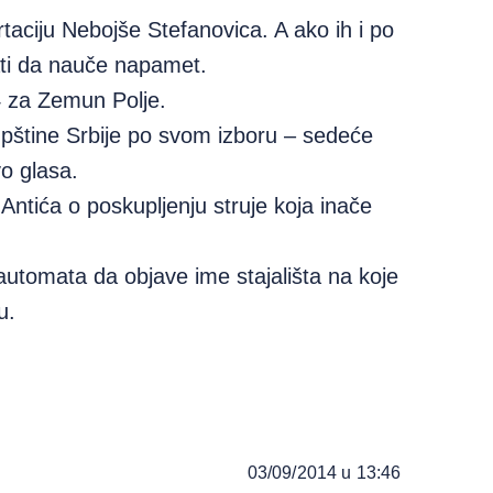
taciju Nebojše Stefanovica. A ako ih i po
ati da nauče napamet.
4 za Zemun Polje.
pštine Srbije po svom izboru – sedeće
o glasa.
ntića o poskupljenju struje koja inače
utomata da objave ime stajališta na koje
u.
03/09/2014 u 13:46