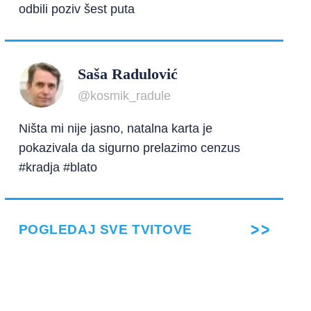
odbili poziv šest puta
Saša Radulović
@kosmik_radule
Ništa mi nije jasno, natalna karta je
pokazivala da sigurno prelazimo cenzus
#kradja #blato
POGLEDAJ SVE TVITOVE