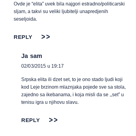
Ovde je “elita” uvek bila najgori estradno/politicarski
sljam, a takvi su veliki ljubitelji unapredjenih
seseljoida.
REPLY
Ja sam
02/03/2015 u 19:17
Srpska elita ili dzet set, to je ono stado ljudi koji
kod Leje brzinom mlaznjaka pojede sve sa stola,
zajedno sa ikebanama, i koja misli da se ,,set” u
tenisu igra u njihovu slavu.
REPLY