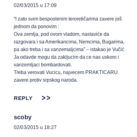
02/03/2015 u 17:09
“I zato svim besposlenim teroretičarima zavere još
jednom da ponovim :
Ova zemlja, pod ovom vladom, nastaviće da
razgovara i sa Amerikancima, Nemcima, Bugarima,
pa ako treba i sa vanzemaljcima” – istakao je Vučić
Ja odavde mogu da zakljucim da ce nas uskoro i
vanzemljaci bombardovati.
Treba verovati Vucicu, najvecem PRAKTICARU
zavere protiv srpskog naroda.
REPLY
scoby
02/03/2015 u 18:27