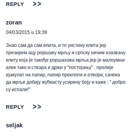
REPLY
zoran
04/03/2015 u 19:39
Знао сам да сам елита, и то уистину елита јер
презирем ацу роршаву мрљу и српску ничим изазвану
елиту која је такође роршахова мрља јер је малоумни
алек тако и ствара и држи у “постојању” . пролије
ејакулат на папир, папир преклопи и отвори, сачека
да мрље добију жућкасту усирену боју и каже : ” добро
су испали!”
REPLY
seljak