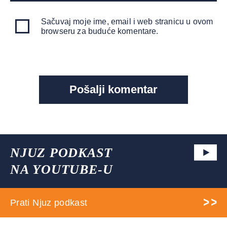
Sačuvaj moje ime, email i web stranicu u ovom
browseru za buduće komentare.
NJUZ PODKAST
NA YOUTUBE-U
Prati Njuz podkast