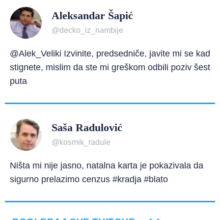
Aleksandar Šapić
@decko_iz_nambije
@Alek_Veliki Izvinite, predsedniče, javite mi se kad
stignete, mislim da ste mi greškom odbili poziv šest
puta
Saša Radulović
@kosmik_radule
Ništa mi nije jasno, natalna karta je pokazivala da
sigurno prelazimo cenzus #kradja #blato