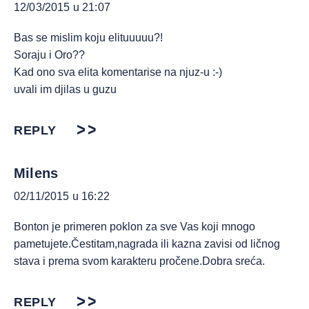
12/03/2015 u 21:07
Bas se mislim koju elituuuuu?!
Soraju i Oro??
Kad ono sva elita komentarise na njuz-u :-)
uvali im djilas u guzu
REPLY
Milens
02/11/2015 u 16:22
Bonton je primeren poklon za sve Vas koji mnogo
pametujete.Čestitam,nagrada ili kazna zavisi od ličnog
stava i prema svom karakteru pročene.Dobra sreća.
REPLY