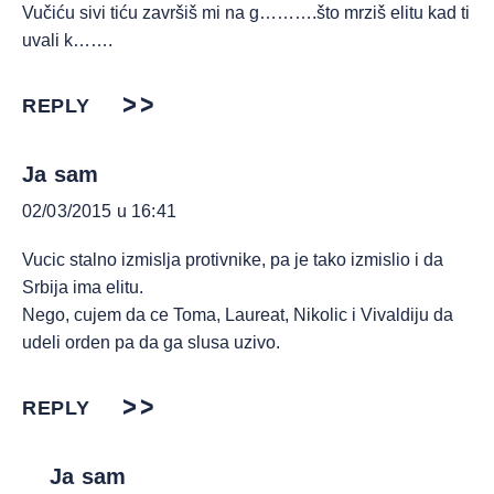
Vučiću sivi tiću završiš mi na g……….što mrziš elitu kad ti
uvali k…….
REPLY
Ja sam
02/03/2015 u 16:41
Vucic stalno izmislja protivnike, pa je tako izmislio i da
Srbija ima elitu.
Nego, cujem da ce Toma, Laureat, Nikolic i Vivaldiju da
udeli orden pa da ga slusa uzivo.
REPLY
Ja sam