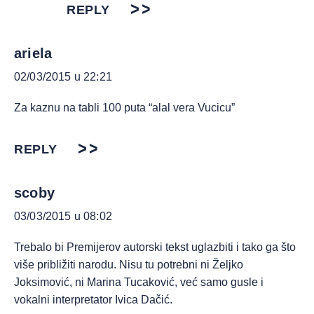
REPLY
ariela
02/03/2015 u 22:21
Za kaznu na tabli 100 puta “alal vera Vucicu”
REPLY
scoby
03/03/2015 u 08:02
Trebalo bi Premijerov autorski tekst uglazbiti i tako ga što
više približiti narodu. Nisu tu potrebni ni Željko
Joksimović, ni Marina Tucaković, već samo gusle i
vokalni interpretator Ivica Dačić.