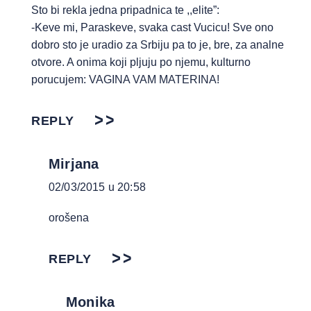
Sto bi rekla jedna pripadnica te ,,elite”:
-Keve mi, Paraskeve, svaka cast Vucicu! Sve ono
dobro sto je uradio za Srbiju pa to je, bre, za analne
otvore. A onima koji pljuju po njemu, kulturno
porucujem: VAGINA VAM MATERINA!
REPLY
Mirjana
02/03/2015 u 20:58
orošena
REPLY
Monika