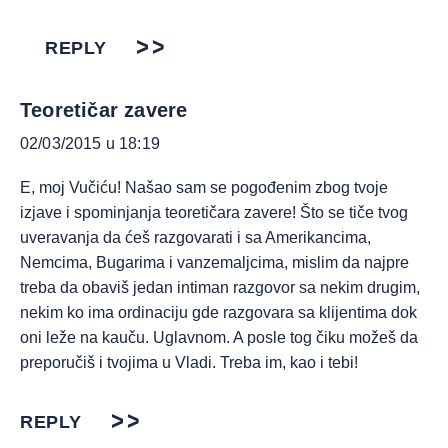
REPLY
Teoretičar zavere
02/03/2015 u 18:19
E, moj Vučiću! Našao sam se pogođenim zbog tvoje
izjave i spominjanja teoretičara zavere! Što se tiče tvog
uveravanja da ćeš razgovarati i sa Amerikancima,
Nemcima, Bugarima i vanzemaljcima, mislim da najpre
treba da obaviš jedan intiman razgovor sa nekim drugim,
nekim ko ima ordinaciju gde razgovara sa klijentima dok
oni leže na kauču. Uglavnom. A posle tog čiku možeš da
preporučiš i tvojima u Vladi. Treba im, kao i tebi!
REPLY