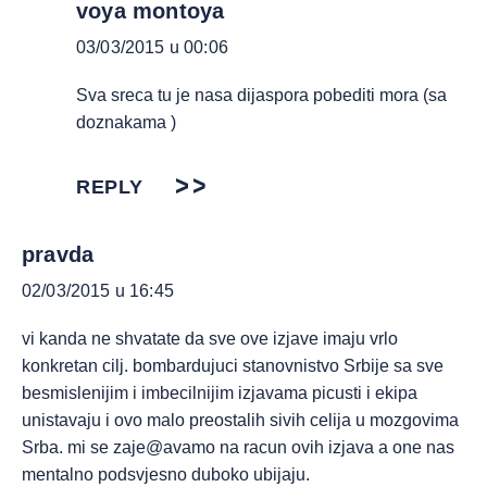
voya montoya
03/03/2015 u 00:06
Sva sreca tu je nasa dijaspora pobediti mora (sa
doznakama )
REPLY
pravda
02/03/2015 u 16:45
vi kanda ne shvatate da sve ove izjave imaju vrlo
konkretan cilj. bombardujuci stanovnistvo Srbije sa sve
besmislenijim i imbecilnijim izjavama picusti i ekipa
unistavaju i ovo malo preostalih sivih celija u mozgovima
Srba. mi se zaje@avamo na racun ovih izjava a one nas
mentalno podsvjesno duboko ubijaju.