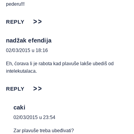
pederu!!!
REPLY
nadžak efendija
02/03/2015 u 18:16
Eh, ćorava li je rabota kad plavuše lakše ubediš od
intelekutalaca.
REPLY
caki
02/03/2015 u 23:54
Zar plavuše treba ubeđivati?