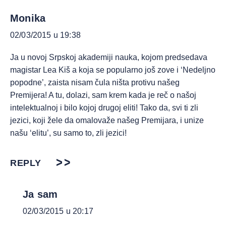
Monika
02/03/2015 u 19:38
Ja u novoj Srpskoj akademiji nauka, kojom predsedava
magistar Lea Kiš a koja se popularno još zove i ‘Nedeljno
popodne’, zaista nisam čula ništa protivu našeg
Premijera! A tu, dolazi, sam krem kada je reč o našoj
intelektualnoj i bilo kojoj drugoj eliti! Tako da, svi ti zli
jezici, koji žele da omalovaže našeg Premijara, i unize
našu ‘elitu’, su samo to, zli jezici!
REPLY
Ja sam
02/03/2015 u 20:17