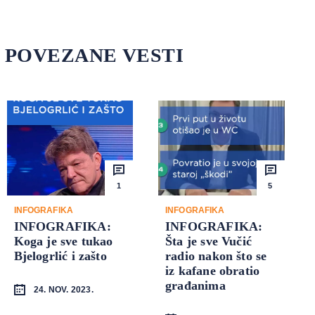
POVEZANE VESTI
1
5
INFOGRAFIKA
INFOGRAFIKA
INFOGRAFIKA:
INFOGRAFIKA:
Koga je sve tukao
Šta je sve Vučić
Bjelogrlić i zašto
radio nakon što se
iz kafane obratio
građanima
24. NOV. 2023.