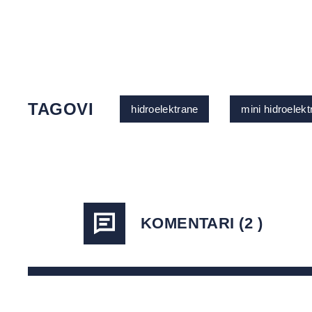
TAGOVI
hidroelektrane
mini hidroelek
KOMENTARI (2 )