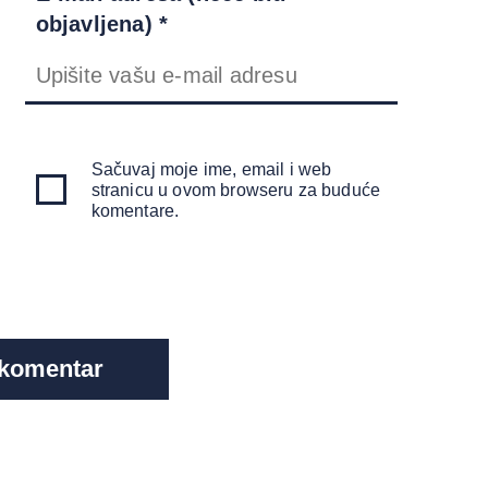
objavljena) *
Sačuvaj moje ime, email i web
stranicu u ovom browseru za buduće
komentare.