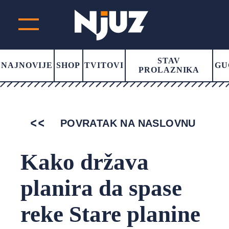
STAV
NAJNOVIJE
SHOP
TVITOVI
GU
PROLAZNIKA
POVRATAK NA NASLOVNU
Kako država
planira da spase
reke Stare planine