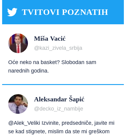
TVITOVI POZNATIH
Miša Vacić
@kazi_zivela_srbija
Oće neko na basket? Slobodan sam
narednih godina.
Aleksandar Šapić
@decko_iz_nambije
@Alek_Veliki Izvinite, predsedniče, javite mi
se kad stignete, mislim da ste mi greškom