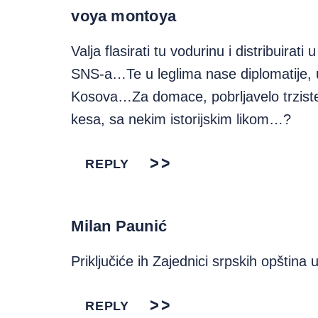
voya montoya
Valja flasirati tu vodurinu i distribuirat
SNS-a…Te u leglima nase diplomatije,
Kosova…Za domace, pobrljavelo trziste
kesa, sa nekim istorijskim likom…?
REPLY
Milan Paunić
Priključiće ih Zajednici srpskih opština
REPLY