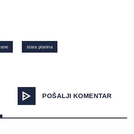
trane
stara planina
POŠALJI KOMENTAR