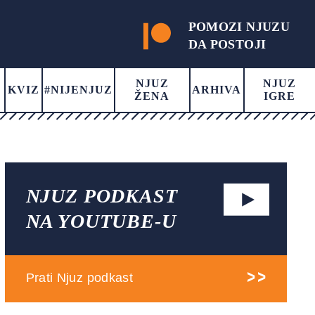
POMOZI NJUZU
DA POSTOJI
NJUZ
NJUZ
KVIZ
#NIJENJUZ
ARHIVA
ŽENA
IGRE
NJUZ PODKAST
NA YOUTUBE-U
Prati Njuz podkast