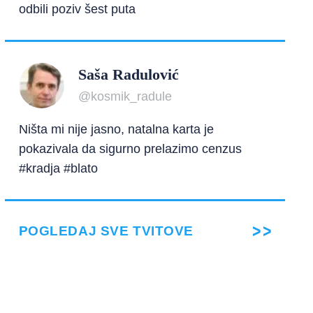
odbili poziv šest puta
Saša Radulović
@kosmik_radule
Ništa mi nije jasno, natalna karta je
pokazivala da sigurno prelazimo cenzus
#kradja #blato
POGLEDAJ SVE TVITOVE