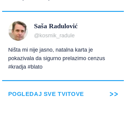
Saša Radulović
@kosmik_radule
Ništa mi nije jasno, natalna karta je
pokazivala da sigurno prelazimo cenzus
#kradja #blato
POGLEDAJ SVE TVITOVE