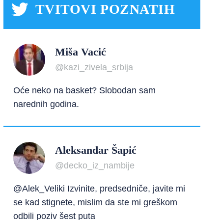
TVITOVI POZNATIH
Miša Vacić
@kazi_zivela_srbija
Oće neko na basket? Slobodan sam
narednih godina.
Aleksandar Šapić
@decko_iz_nambije
@Alek_Veliki Izvinite, predsedniče, javite mi
se kad stignete, mislim da ste mi greškom
odbili poziv šest puta