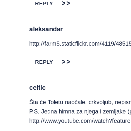
REPLY
aleksandar
http://farm5.staticflickr.com/4119/48
REPLY
celtic
Šta će Toletu naočale, crkvoljub, nepis
P.S. Jedna himna za njega i zemljake (
http://www.youtube.com/watch?featur