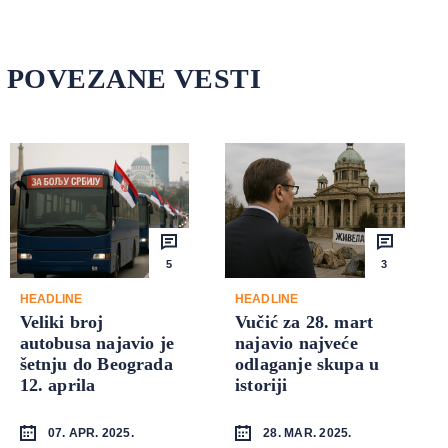
POVEZANE VESTI
5
3
HEADLINE
HEADLINE
Veliki broj
Vučić za 28. mart
autobusa najavio je
najavio najveće
šetnju do Beograda
odlaganje skupa u
12. aprila
istoriji
07. APR. 2025.
28. MAR. 2025.