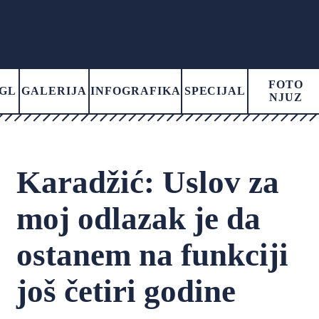
FOTO
GL
GALERIJA
INFOGRAFIKA
SPECIJAL
NJUZ
Karadžić: Uslov za
moj odlazak je da
ostanem na funkciji
još četiri godine