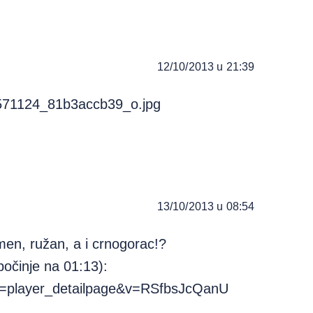
12/10/2013 u 21:39
51571124_81b3accb39_o.jpg
13/10/2013 u 08:54
men, ružan, a i crnogorac!?
počinje na 01:13):
e=player_detailpage&v=RSfbsJcQanU