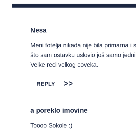
Nesa
Meni fotelja nikada nije bila primarna 
što sam ostavku uslovio još samo jed
Velke reci velkog coveka.
REPLY
a poreklo imovine
Toooo Sokole :)