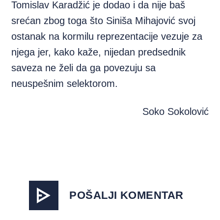
Tomislav Karadžić je dodao i da nije baš
srećan zbog toga što Siniša Mihajović svoj
ostanak na kormilu reprezentacije vezuje za
njega jer, kako kaže, nijedan predsednik
saveza ne želi da ga povezuju sa
neuspešnim selektorom.
Soko Sokolović
POŠALJI KOMENTAR