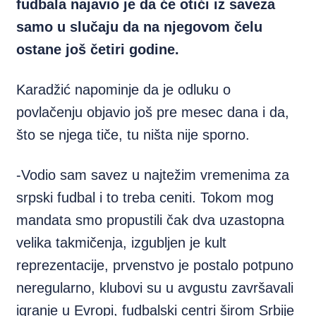
fudbala najavio je da će otići iz saveza
samo u slučaju da na njegovom čelu
ostane još četiri godine.
Karadžić napominje da je odluku o
povlačenju objavio još pre mesec dana i da,
što se njega tiče, tu ništa nije sporno.
-Vodio sam savez u najtežim vremenima za
srpski fudbal i to treba ceniti. Tokom mog
mandata smo propustili čak dva uzastopna
velika takmičenja, izgubljen je kult
reprezentacije, prvenstvo je postalo potpuno
neregularno, klubovi su u avgustu završavali
igranje u Evropi, fudbalski centri širom Srbije