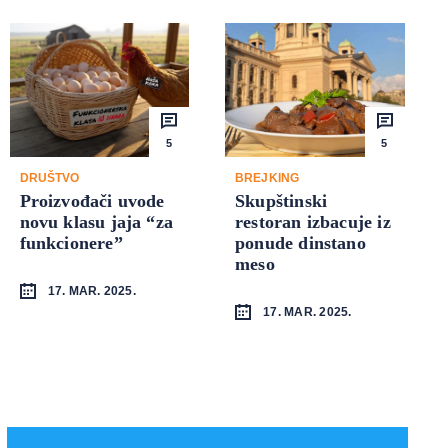
5
5
DRUŠTVO
BREJKING
Proizvođači uvode
Skupštinski
novu klasu jaja “za
restoran izbacuje iz
funkcionere”
ponude dinstano
meso
17. MAR. 2025.
17. MAR. 2025.