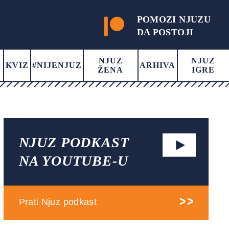
POMOZI NJUZU
DA POSTOJI
NJUZ
NJUZ
KVIZ
#NIJENJUZ
ARHIVA
ŽENA
IGRE
NJUZ PODKAST
NA YOUTUBE-U
Prati Njuz podkast