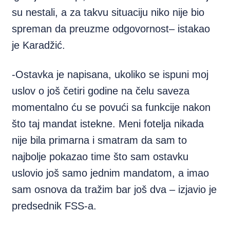
su nestali, a za takvu situaciju niko nije bio
spreman da preuzme odgovornost– istakao
je Karadžić.
-Ostavka je napisana, ukoliko se ispuni moj
uslov o još četiri godine na čelu saveza
momentalno ću se povući sa funkcije nakon
što taj mandat istekne. Meni fotelja nikada
nije bila primarna i smatram da sam to
najbolje pokazao time što sam ostavku
uslovio još samo jednim mandatom, a imao
sam osnova da tražim bar još dva – izjavio je
predsednik FSS-a.