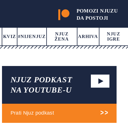
POMOZI NJUZU
DA POSTOJI
NJUZ
NJUZ
KVIZ
#NIJENJUZ
ARHIVA
ŽENA
IGRE
NJUZ PODKAST
NA YOUTUBE-U
Prati Njuz podkast