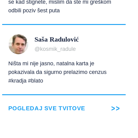
se kad stignete, mislim da ste mi greškom
odbili poziv šest puta
Saša Radulović
@kosmik_radule
Ništa mi nije jasno, natalna karta je
pokazivala da sigurno prelazimo cenzus
#kradja #blato
POGLEDAJ SVE TVITOVE