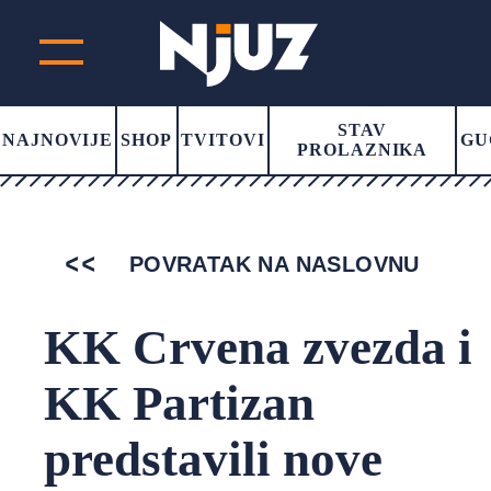
STAV
NAJNOVIJE
SHOP
TVITOVI
GU
PROLAZNIKA
POVRATAK NA NASLOVNU
KK Crvena zvezda i
KK Partizan
predstavili nove