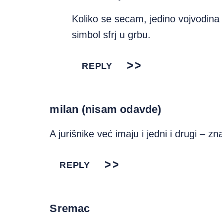
Koliko se secam, jedino vojvodina 
simbol sfrj u grbu.
REPLY
milan (nisam odavde)
A jurišnike već imaju i jedni i drugi – zn
REPLY
Sremac