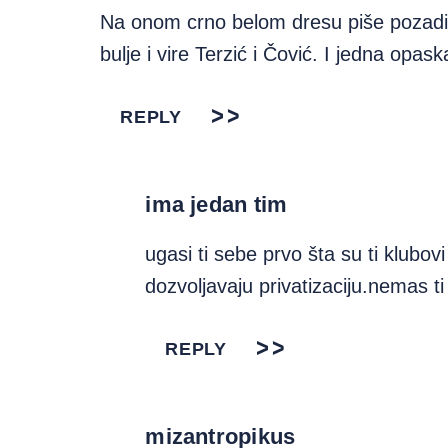
Na onom crno belom dresu piše pozadi ‚
bulje i vire Terzić i Čović. I jedna opaska
REPLY
ima jedan tim
ugasi ti sebe prvo šta su ti klubovi 
dozvoljavaju privatizaciju.nemas t
REPLY
mizantropikus