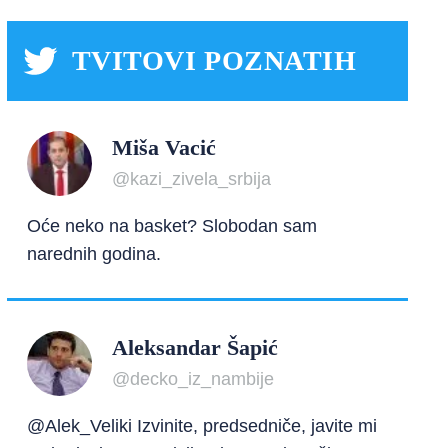
TVITOVI POZNATIH
Miša Vacić
@kazi_zivela_srbija
Oće neko na basket? Slobodan sam
narednih godina.
Aleksandar Šapić
@decko_iz_nambije
@Alek_Veliki Izvinite, predsedniče, javite mi