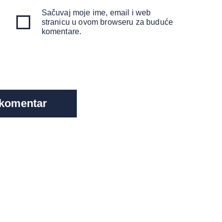
Sačuvaj moje ime, email i web
stranicu u ovom browseru za buduće
komentare.