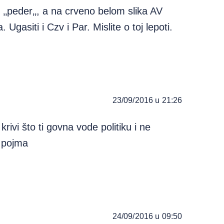
‚peder‚‚, a na crveno belom slika AV
. Ugasiti i Czv i Par. Mislite o toj lepoti.
23/09/2016 u 21:26
krivi što ti govna vode politiku i ne
i pojma
24/09/2016 u 09:50