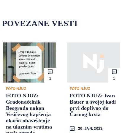
POVEZANE VESTI
1
1
FOTO NJUZ
FOTO NJUZ
FOTO NJUZ:
FOTO NJUZ: Ivan
Gradonačelnik
Bauer u svojoj kadi
Beograda nakon
prvi doplivao do
Vesićevog hapšenja
Časnog krsta
okačio obaveštenje
na ulaznim vratima
20. JAN. 2023.
svoje zgrade