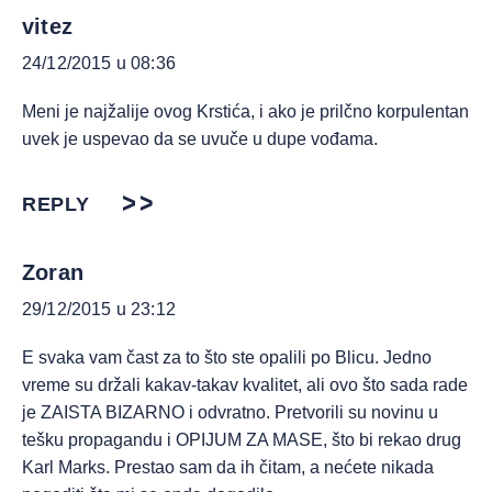
vitez
24/12/2015 u 08:36
Meni je najžalije ovog Krstića, i ako je prilčno korpulentan
uvek je uspevao da se uvuče u dupe vođama.
REPLY
Zoran
29/12/2015 u 23:12
E svaka vam čast za to što ste opalili po Blicu. Jedno
vreme su držali kakav-takav kvalitet, ali ovo što sada rade
je ZAISTA BIZARNO i odvratno. Pretvorili su novinu u
tešku propagandu i OPIJUM ZA MASE, što bi rekao drug
Karl Marks. Prestao sam da ih čitam, a nećete nikada