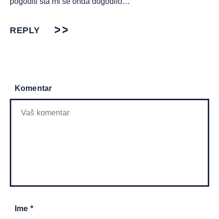
pogoditi šta mi se onda dogodilo…
REPLY
Komentar
Ime *