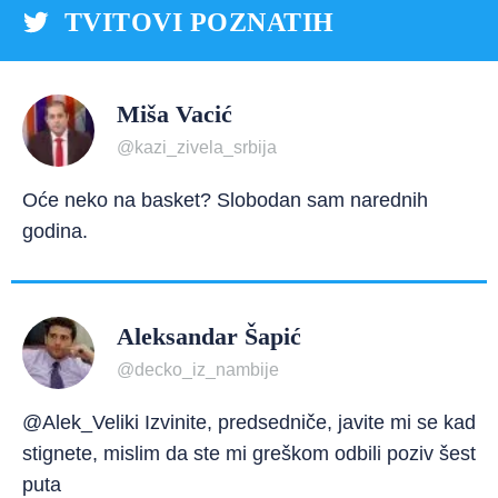
TVITOVI POZNATIH
Miša Vacić
@kazi_zivela_srbija
Oće neko na basket? Slobodan sam narednih
godina.
Aleksandar Šapić
@decko_iz_nambije
@Alek_Veliki Izvinite, predsedniče, javite mi se kad
stignete, mislim da ste mi greškom odbili poziv šest
puta