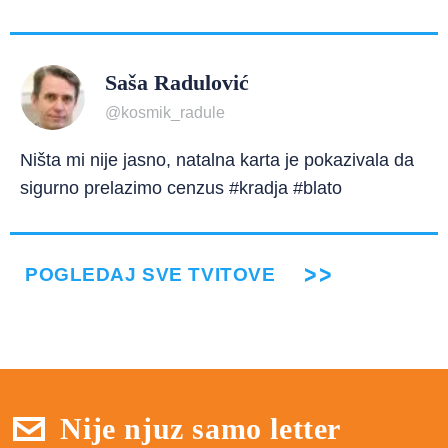
Saša Radulović
@kosmik_radule
Ništa mi nije jasno, natalna karta je pokazivala da
sigurno prelazimo cenzus #kradja #blato
POGLEDAJ SVE TVITOVE
Nije njuz samo letter