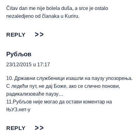
Čitav dan me nije bolela duša, a srce je ostalo
nezaledjeno od članaka u Kuriru.
REPLY
Рубљов
23/12/2015 u 17:17
10. Државни службеници изашли на паузу упозорења.
С ледећи пут, не дај Боже, ако се слично понови,
радикализоваће паузу…
11.Рубљов није могао да остави коментар на
ЊУЗ.нет-у
REPLY