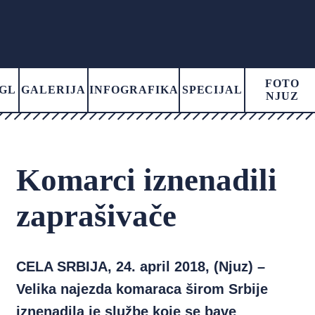
FOTO
GL
GALERIJA
INFOGRAFIKA
SPECIJAL
NJUZ
Komarci iznenadili
zaprašivače
CELA SRBIJA, 24. april 2018, (Njuz) –
Velika najezda komaraca širom Srbije
iznenadila je službe koje se bave