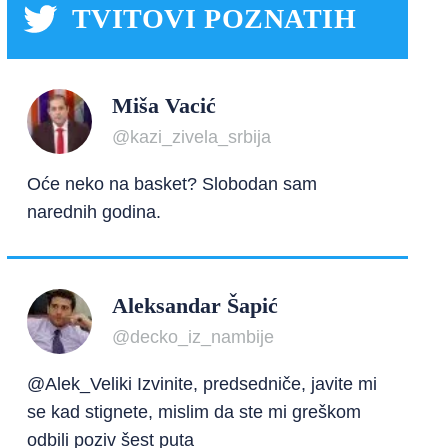
TVITOVI POZNATIH
Miša Vacić
@kazi_zivela_srbija
Oće neko na basket? Slobodan sam
narednih godina.
Aleksandar Šapić
@decko_iz_nambije
@Alek_Veliki Izvinite, predsedniče, javite mi
se kad stignete, mislim da ste mi greškom
odbili poziv šest puta