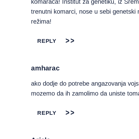
komaraca! Institut za genetiku, iz Sre
trenutni komarci, nose u sebi genetski 
režima!
REPLY
amharac
ako dodje do potrebe angazovanja voj
mozemo da ih zamolimo da uniste to
REPLY