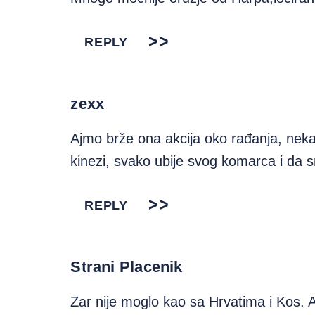
REPLY
zexx
Ajmo brže ona akcija oko rađanja, nek
kinezi, svako ubije svog komarca i da 
REPLY
Strani Placenik
Zar nije moglo kao sa Hrvatima i K