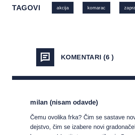
TAGOVI
akcija
komarac
zapr
KOMENTARI (6 )
milan (nisam odavde)
Čemu ovolika frka? Čim se sastave novi
dejstvo, čim se izabere novi gradonače