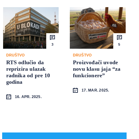
3
5
DRUŠTVO
DRUŠTVO
RTS odlučio da
Proizvođači uvode
reprizira ulazak
novu klasu jaja “za
radnika od pre 10
funkcionere”
godina
17. MAR. 2025.
16. APR. 2025.