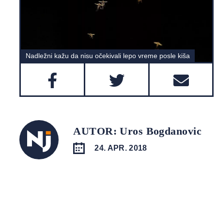
Nadležni kažu da nisu očekivali lepo vreme posle kiša
AUTOR: Uros Bogdanovic
24. APR. 2018