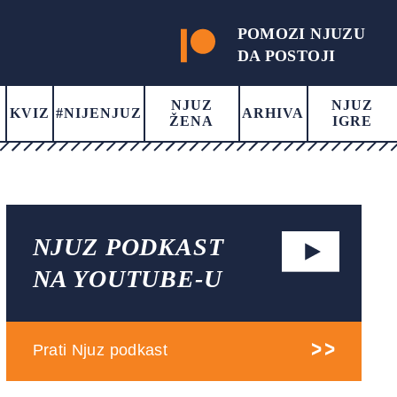
POMOZI NJUZU
DA POSTOJI
NJUZ
NJUZ
KVIZ
#NIJENJUZ
ARHIVA
ŽENA
IGRE
NJUZ PODKAST
NA YOUTUBE-U
Prati Njuz podkast