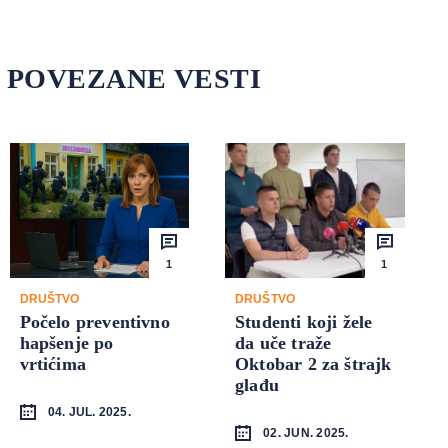
POVEZANE VESTI
1
1
DRUŠTVO
DRUŠTVO
Počelo preventivno
Studenti koji žele
hapšenje po
da uče traže
vrtićima
Oktobar 2 za štrajk
glađu
04. JUL. 2025.
02. JUN. 2025.