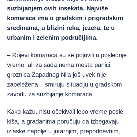
suzbijanjem ovih insekata. Najviše
komaraca ima u gradskim i prigradskim
sredinama, u blizini reka, jezera, te u
urbanim i zelenim područijima.
– Rojevi komaraca su se pojavili u poslednje
vreme, ali za sada nema mesta panici,
groznica Zapadnog Nila još uvek nije
zabeležena – smiruju situaciju u gradskom
zavodu za suzbijanje komaraca.
Kako kažu, nisu očekivali lepo vreme posle
kiša, a građanima poručuju da izbegavaju
izlaske napolje u jutarnjim, prepodnevnim,