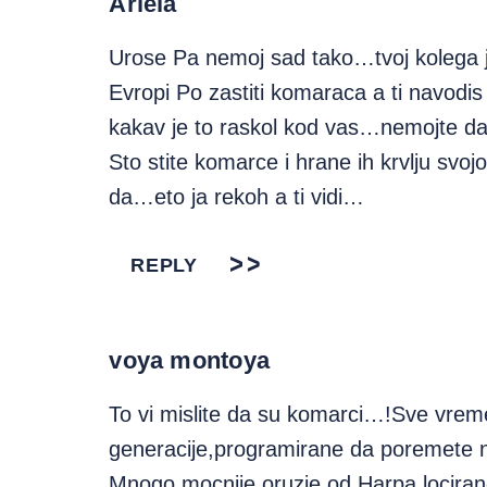
Ariela
Urose Pa nemoj sad tako…tvoj kolega j
Evropi Po zastiti komaraca a ti navodis
kakav je to raskol kod vas…nemojte da
Sto stite komarce i hrane ih krvlju svo
da…eto ja rekoh a ti vidi…
REPLY
voya montoya
To vi mislite da su komarci…!Sve vrem
generacije,programirane da poremet
Mnogo mocnije oruzje od Harpa,locira