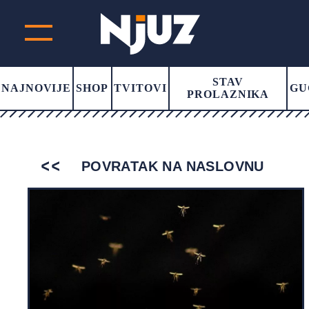
STAV
NAJNOVIJE
SHOP
TVITOVI
GU
PROLAZNIKA
POVRATAK NA NASLOVNU