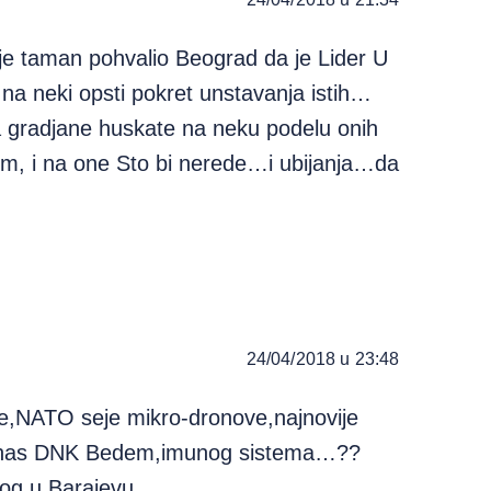
e taman pohvalio Beograd da je Lider U
 na neki opsti pokret unstavanja istih…
 gradjane huskate na neku podelu onih
jom, i na one Sto bi nerede…i ubijanja…da
24/04/2018 u 23:48
e,NATO seje mikro-dronove,najnovije
e nas DNK Bedem,imunog sistema…??
nog u Barajevu…