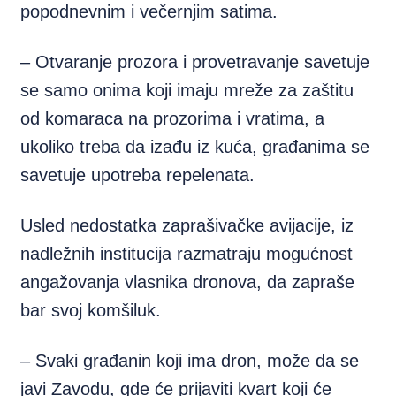
popodnevnim i večernjim satima.
– Otvaranje prozora i provetravanje savetuje
se samo onima koji imaju mreže za zaštitu
od komaraca na prozorima i vratima, a
ukoliko treba da izađu iz kuća, građanima se
savetuje upotreba repelenata.
Usled nedostatka zaprašivačke avijacije, iz
nadležnih institucija razmatraju mogućnost
angažovanja vlasnika dronova, da zapraše
bar svoj komšiluk.
– Svaki građanin koji ima dron, može da se
javi Zavodu, gde će prijaviti kvart koji će