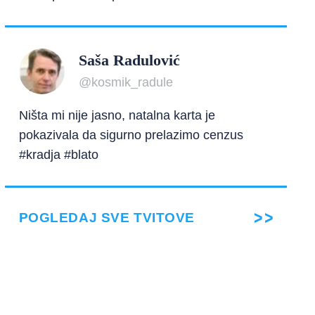
Saša Radulović
@kosmik_radule
Ništa mi nije jasno, natalna karta je
pokazivala da sigurno prelazimo cenzus
#kradja #blato
POGLEDAJ SVE TVITOVE