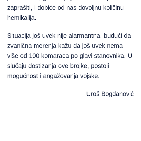
zaprašiti, i dobiće od nas dovoljnu količinu
hemikalija.
Situacija još uvek nije alarmantna, budući da
zvanična merenja kažu da još uvek nema
više od 100 komaraca po glavi stanovnika. U
slučaju dostizanja ove brojke, postoji
mogućnost i angažovanja vojske.
Uroš Bogdanović