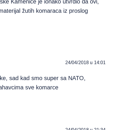
mske Kamenice je ionako utvrdio da ovi,
materijal žutih komaraca iz proslog
24/04/2018 u 14:01
ske, sad kad smo super sa NATO,
mahavcima sve komarce
24/04/2018 u 21:34