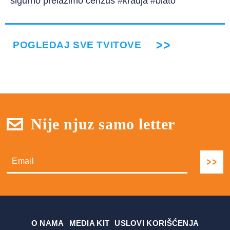
sigurno prelazimo cenzus #kradja #blato
POGLEDAJ SVE TVITOVE
Nije njuz samo letter
О NAMA
MEDIA KIT
USLOVI KORIŠĆENJA