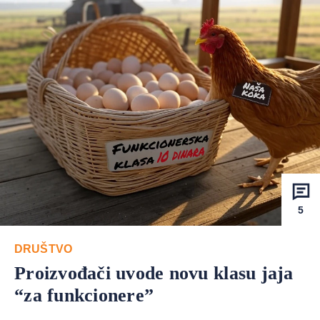
5
DRUŠTVO
Proizvođači uvode novu klasu jaja
“za funkcionere”