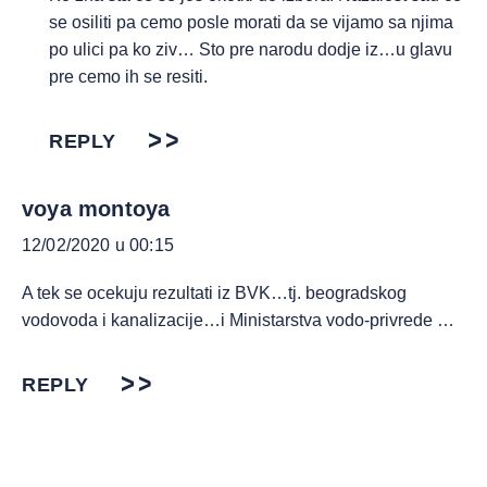
se osiliti pa cemo posle morati da se vijamo sa njima
po ulici pa ko ziv… Sto pre narodu dodje iz…u glavu
pre cemo ih se resiti.
REPLY
voya montoya
12/02/2020 u 00:15
A tek se ocekuju rezultati iz BVK…tj. beogradskog
vodovoda i kanalizacije…i Ministarstva vodo-privrede …
REPLY