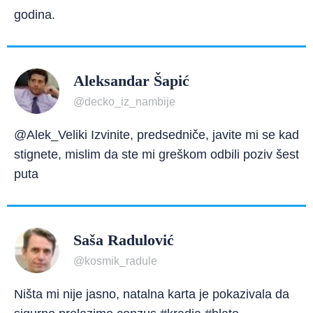
godina.
Aleksandar Šapić
@decko_iz_nambije
@Alek_Veliki Izvinite, predsedniče, javite mi se kad
stignete, mislim da ste mi greškom odbili poziv šest
puta
Saša Radulović
@kosmik_radule
Ništa mi nije jasno, natalna karta je pokazivala da