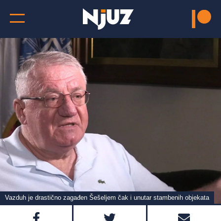
Vazduh je drastično zagađen Šešeljem čak i unutar stambenih objekata