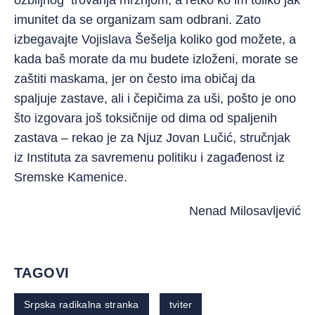
ozbiljnog trovanja mržnjom, a retko ko im toliko jak
imunitet da se organizam sam odbrani. Zato
izbegavajte Vojislava Šešelja koliko god možete, a
kada baš morate da mu budete izloženi, morate se
zaštiti maskama, jer on često ima običaj da
spaljuje zastave, ali i čepičima za uši, pošto je ono
što izgovara još toksičnije od dima od spaljenih
zastava – rekao je za Njuz Jovan Lučić, stručnjak
iz Instituta za savremenu politiku i zagađenost iz
Sremske Kamenice.
Nenad Milosavljević
TAGOVI
Srpska radikalna stranka
tviter