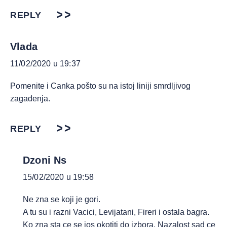
REPLY
Vlada
11/02/2020 u 19:37
Pomenite i Canka pošto su na istoj liniji smrdljivog
zagađenja.
REPLY
Dzoni Ns
15/02/2020 u 19:58
Ne zna se koji je gori.
A tu su i razni Vacici, Levijatani, Fireri i ostala bagra.
Ko zna sta ce se jos okotiti do izbora. Nazalost sad ce