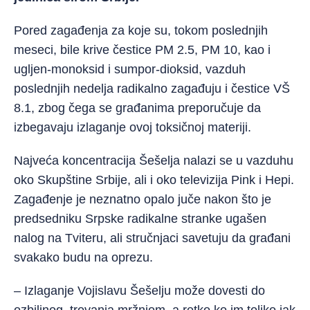
Pored zagađenja za koje su, tokom poslednjih
meseci, bile krive čestice PM 2.5, PM 10, kao i
ugljen-monoksid i sumpor-dioksid, vazduh
poslednjih nedelja radikalno zagađuju i čestice VŠ
8.1, zbog čega se građanima preporučuje da
izbegavaju izlaganje ovoj toksičnoj materiji.
Najveća koncentracija Šešelja nalazi se u vazduhu
oko Skupštine Srbije, ali i oko televizija Pink i Hepi.
Zagađenje je neznatno opalo juče nakon što je
predsedniku Srpske radikalne stranke ugašen
nalog na Tviteru, ali stručnjaci savetuju da građani
svakako budu na oprezu.
– Izlaganje Vojislavu Šešelju može dovesti do