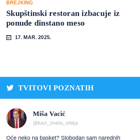
BREJKING
Skupštinski restoran izbacuje iz
ponude dinstano meso
17. MAR. 2025.
TVITOVI POZNATIH
Miša Vacić
@kazi_zivela_srbija
Oće neko na basket? Slobodan sam narednih