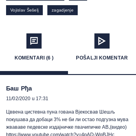
Vojislav Šešelj
zagadjenje
KOMENTARI (6 )
POŠALJI KOMENTAR
Баш Рђа
11/02/2020 u 17:31
Цввена цистевна пуна гована Вјекосвав Шешљ
покушава да добаци 3% не би ли остао подгузна мува
жвававе педевске издајничке пвачипичке АВ,(видео)
https://www.youtube.com/watch?v=4pAD-WqBJHc