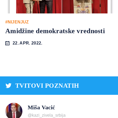
#NIJENJUZ
Amidžine demokratske vrednosti
22. APR. 2022.
TVITOVI POZNATIH
Miša Vacić
@kazi_zivela_srbija