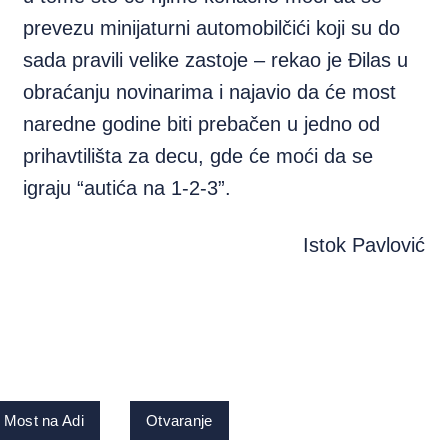
prevezu minijaturni automobilčići koji su do
sada pravili velike zastoje – rekao je Đilas u
obraćanju novinarima i najavio da će most
naredne godine biti prebačen u jedno od
prihavtilišta za decu, gde će moći da se
igraju “autića na 1-2-3”.
Istok Pavlović
Most na Adi
Otvaranje