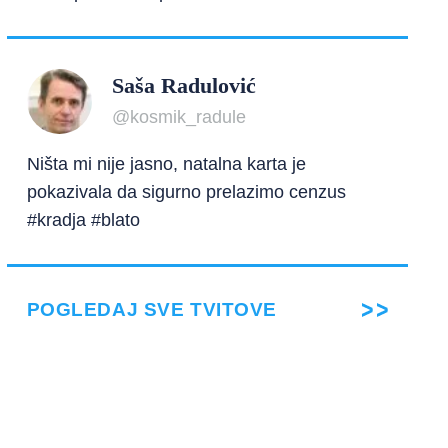
Saša Radulović
@kosmik_radule
Ništa mi nije jasno, natalna karta je
pokazivala da sigurno prelazimo cenzus
#kradja #blato
POGLEDAJ SVE TVITOVE