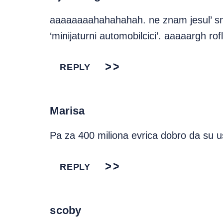
aaaaaaaahahahahah. ne znam jesul’ smesn
‘minijaturni automobilcici’. aaaaargh rofl
REPLY
Marisa
Pa za 400 miliona evrica dobro da su 
REPLY
scoby