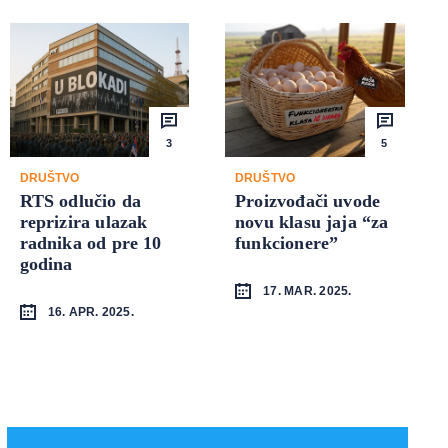
3
5
DRUŠTVO
DRUŠTVO
RTS odlučio da
Proizvođači uvode
reprizira ulazak
novu klasu jaja “za
radnika od pre 10
funkcionere”
godina
17. MAR. 2025.
16. APR. 2025.