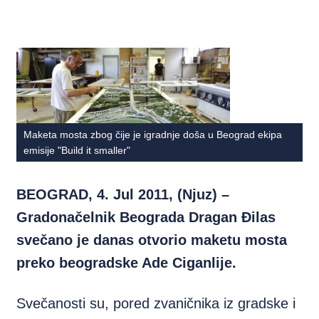
Maketa mosta zbog čije je igradnje doša u Beograd ekipa
emisije "Build it smaller"
BEOGRAD, 4. Jul 2011, (Njuz) –
Gradonačelnik Beograda Dragan Đilas
svečano je danas otvorio maketu mosta
preko beogradske Ade Ciganlije.
Svečanosti su, pored zvaničnika iz gradske i