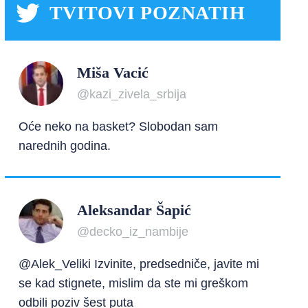
TVITOVI POZNATIH
Miša Vacić
@kazi_zivela_srbija
Oće neko na basket? Slobodan sam
narednih godina.
Aleksandar Šapić
@decko_iz_nambije
@Alek_Veliki Izvinite, predsedniče, javite mi
se kad stignete, mislim da ste mi greškom
odbili poziv šest puta