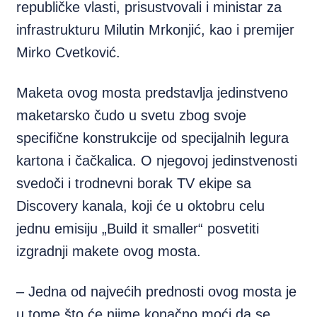
republičke vlasti, prisustvovali i ministar za
infrastrukturu Milutin Mrkonjić, kao i premijer
Mirko Cvetković.
Maketa ovog mosta predstavlja jedinstveno
maketarsko čudo u svetu zbog svoje
specifične konstrukcije od specijalnih legura
kartona i čačkalica. O njegovoj jedinstvenosti
svedoči i trodnevni borak TV ekipe sa
Discovery kanala, koji će u oktobru celu
jednu emisiju „Build it smaller“ posvetiti
izgradnji makete ovog mosta.
– Jedna od najvećih prednosti ovog mosta je
u tome što će njime konačno moći da se