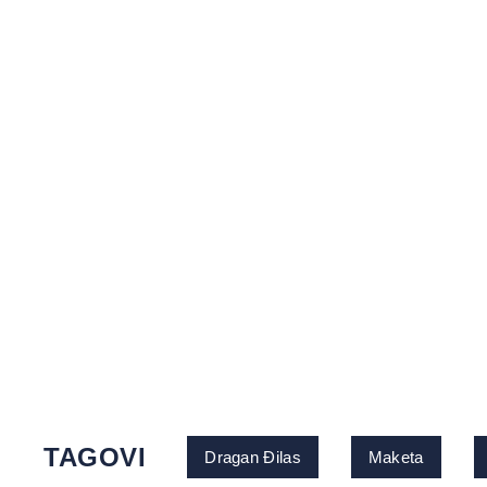
TAGOVI
Dragan Đilas
Maketa