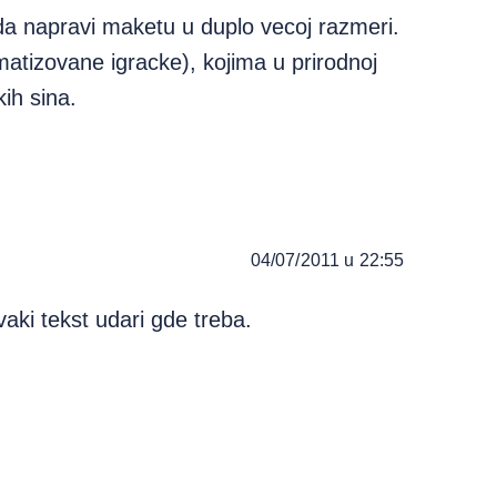
da napravi maketu u duplo vecoj razmeri.
imatizovane igracke), kojima u prirodnoj
ih sina.
04/07/2011 u 22:55
aki tekst udari gde treba.