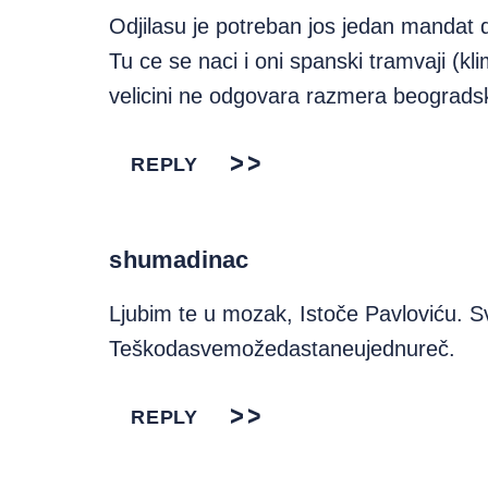
Odjilasu je potreban jos jedan mandat 
Tu ce se naci i oni spanski tramvaji (kl
velicini ne odgovara razmera beogradsk
REPLY
shumadinac
Ljubim te u mozak, Istoče Pavloviću. Sv
Teškodasvemožedastaneujednureč.
REPLY