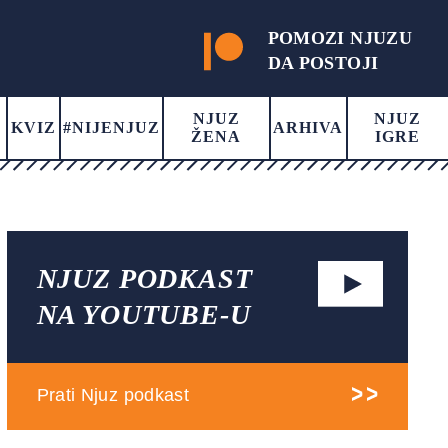
POMOZI NJUZU
DA POSTOJI
NJUZ
NJUZ
KVIZ
#NIJENJUZ
ARHIVA
ŽENA
IGRE
NJUZ PODKAST
NA YOUTUBE-U
Prati Njuz podkast