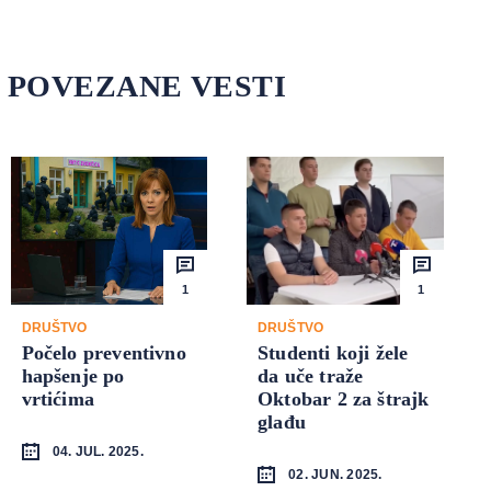
POVEZANE VESTI
1
1
DRUŠTVO
DRUŠTVO
Počelo preventivno
Studenti koji žele
hapšenje po
da uče traže
vrtićima
Oktobar 2 za štrajk
glađu
04. JUL. 2025.
02. JUN. 2025.