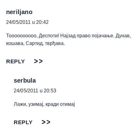
neriljano
24/05/2011 u 20:42
Тоооооооооо, Деспоти! Најзад право појачање. Дунав,
кошава, Сартид, тврђава.
REPLY
serbula
24/05/2011 u 20:53
Лажи, узимај, кради отимај
REPLY