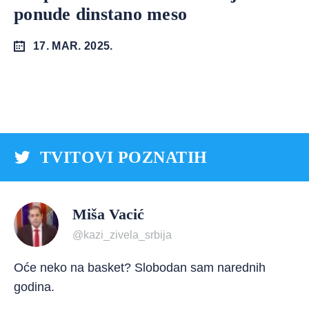
ponude dinstano meso
17. MAR. 2025.
TVITOVI POZNATIH
Miša Vacić
@kazi_zivela_srbija
Oće neko na basket? Slobodan sam narednih
godina.