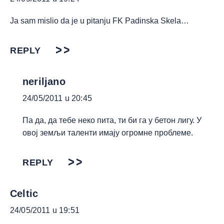
Ja sam mislio da je u pitanju FK Padinska Skela…
REPLY
neriljano
24/05/2011 u 20:45
Па да, да тебе неко пита, ти би га у бетон лигу. У
овој земљи таленти имају огромне проблеме.
REPLY
Celtic
24/05/2011 u 19:51