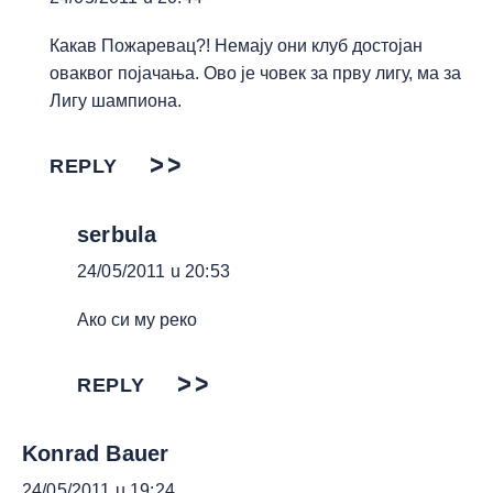
Какав Пожаревац?! Немају они клуб достојан
оваквог појачања. Ово је човек за прву лигу, ма за
Лигу шампиона.
REPLY
serbula
24/05/2011 u 20:53
Ако си му реко
REPLY
Konrad Bauer
24/05/2011 u 19:24