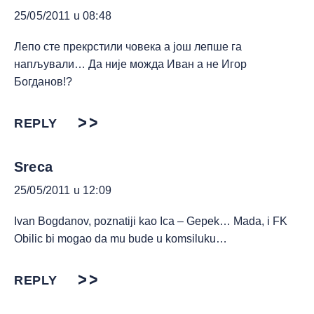
25/05/2011 u 08:48
Лепо сте прекрстили човека а још лепше га
напљували… Да није можда Иван а не Игор
Богданов!?
REPLY
Sreca
25/05/2011 u 12:09
Ivan Bogdanov, poznatiji kao Ica – Gepek… Mada, i FK
Obilic bi mogao da mu bude u komsiluku…
REPLY