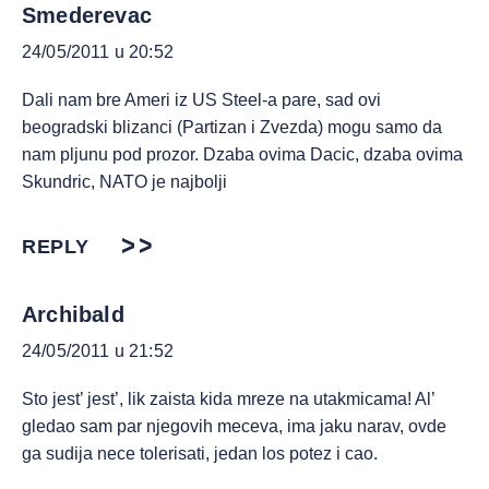
Smederevac
24/05/2011 u 20:52
Dali nam bre Ameri iz US Steel-a pare, sad ovi
beogradski blizanci (Partizan i Zvezda) mogu samo da
nam pljunu pod prozor. Dzaba ovima Dacic, dzaba ovima
Skundric, NATO je najbolji
REPLY
Archibald
24/05/2011 u 21:52
Sto jest’ jest’, lik zaista kida mreze na utakmicama! Al’
gledao sam par njegovih meceva, ima jaku narav, ovde
ga sudija nece tolerisati, jedan los potez i cao.