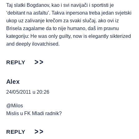
Taj slatki Bogdanov, kao i svi navijači i sportisti je
‘debitant na asfaltu’. Takva inpersona treba jedan svjetski
ukop uz zalivanje krečom za svaki slučaj. ako ovi iz
Brisela zagalame da to nije humano, daš im pravnu
kategoriju: He was only guilty, now is elegantly sikterized
and deeply ilovatchised.
REPLY
Alex
24/05/2011 u 20:26
@Milos
Mislis u FK Mladi radnik?
REPLY