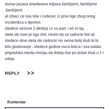
dunav jezava smederevo trdjava familijemi, familijemi
,familijemi .
al izbaci ce nas tole i curkovic iz prve lige zbog onog
incidentica u djenovi.
sledece sezone 2 derbija cz vs part. i sd vs kg.
steta sto nam je liga shit. misim da ce radnicki biti ok
sledece dine.steta sto radnicki nis nema bolji klub to bi
bilo gostovanje . sledece godine ovca borca i sva ostala
prigradska mesta moraju da dobiju bar po jedan klub u 1 l
srbije.
REPLY
Komentar