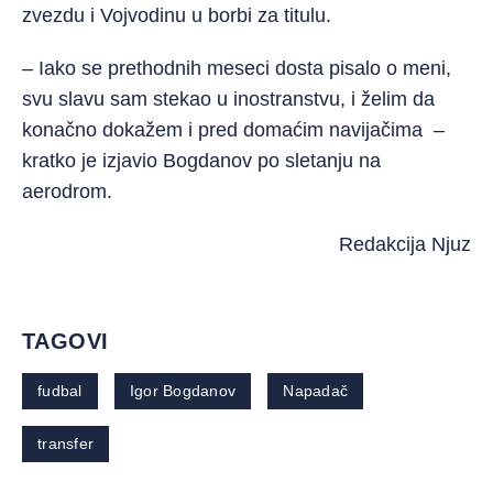
zvezdu i Vojvodinu u borbi za titulu.
– Iako se prethodnih meseci dosta pisalo o meni,
svu slavu sam stekao u inostranstvu, i želim da
konačno dokažem i pred domaćim navijačima –
kratko je izjavio Bogdanov po sletanju na
aerodrom.
Redakcija Njuz
TAGOVI
fudbal
Igor Bogdanov
Napadač
transfer