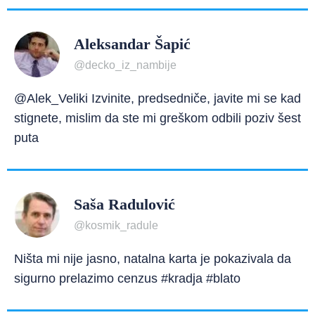
Aleksandar Šapić
@decko_iz_nambije
@Alek_Veliki Izvinite, predsedniče, javite mi se kad
stignete, mislim da ste mi greškom odbili poziv šest
puta
Saša Radulović
@kosmik_radule
Ništa mi nije jasno, natalna karta je pokazivala da
sigurno prelazimo cenzus #kradja #blato