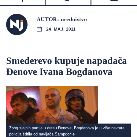
AUTOR: urednistvo
24. MAJ. 2011
Smederevo kupuje napadača
Đenove Ivana Bogdanova
Zbog sjajnih partija u dresu Đenove, Bogdanova je u više navrata
policija štitila od navijača Sampdorije