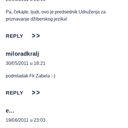
Pa, čekajte, ljudi, ovo je predsednik Udruženja za
priznavanje džiberskog jezika!
REPLY
miloradkralj
30/05/2011 u 18:21
podmladak Fk Zabela :-)
REPLY
e...
19/06/2011 u 23:03