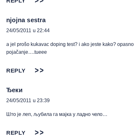
REPLY
njojna sestra
24/05/2011 u 22:44
a jel prošo kukavac doping test? i ako jeste kako? opasno
pojačanje….tueee
REPLY
Ђеки
24/05/2011 u 23:39
Што је леп, љубила га мајка у ладно чело…
REPLY