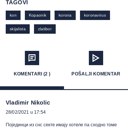
TAGOVI
kon
Kopaonik
korona
koronavirus
skijalista
zlatibor
KOMENTARI (2 )
POŠALJI KOMENTAR
Vladimir Nikolic
28/02/2021 u 17:54
Појединци из снс секте имају хотеле па сходно томе