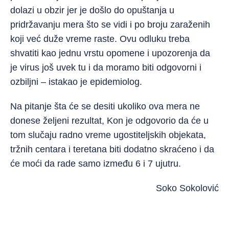
dolazi u obzir jer je došlo do opuštanja u
pridržavanju mera što se vidi i po broju zaraženih
koji već duže vreme raste. Ovu odluku treba
shvatiti kao jednu vrstu opomene i upozorenja da
je virus još uvek tu i da moramo biti odgovorni i
ozbiljni – istakao je epidemiolog.
Na pitanje šta će se desiti ukoliko ova mera ne
donese željeni rezultat, Kon je odgovorio da će u
tom slučaju radno vreme ugostiteljskih objekata,
tržnih centara i teretana biti dodatno skraćeno i da
će moći da rade samo između 6 i 7 ujutru.
Soko Sokolović