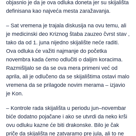
objasnio je da je ova odluka doneta jer su skijališta
definisana kao najveća mesta zaražavanja.
– Sat vremena je trajala diskusija na ovu temu, ali
je medicinski deo Kriznog štaba zauzeo čvrst stav ,
tako da od 1. juna nijedno skijalište neće raditi.
Ova odluka će važiti najmanje do početka
novembra kada ćemo odlučiti o daljim koracima.
Razmišljalo se da se ova mera primeni već od
aprila, ali je odlučeno da se skijalištima ostavi malo
vremena da se prilagode novim merama – izjavio
je Kon.
– Kontrole rada skijališta u periodu jun–novembar
biće dodatno pojačane i ako se utvrdi da neko krši
ovu odluku kazne će biti drakonske. Bilo je čak
priče da skijališta ne zatvaramo pre jula, ali to ne