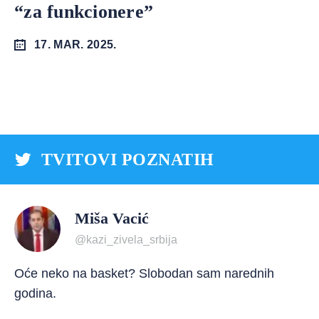
“za funkcionere”
17. MAR. 2025.
TVITOVI POZNATIH
Miša Vacić
@kazi_zivela_srbija
Oće neko na basket? Slobodan sam narednih
godina.