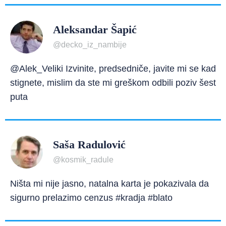
Aleksandar Šapić
@decko_iz_nambije
@Alek_Veliki Izvinite, predsedniče, javite mi se kad
stignete, mislim da ste mi greškom odbili poziv šest
puta
Saša Radulović
@kosmik_radule
Ništa mi nije jasno, natalna karta je pokazivala da
sigurno prelazimo cenzus #kradja #blato