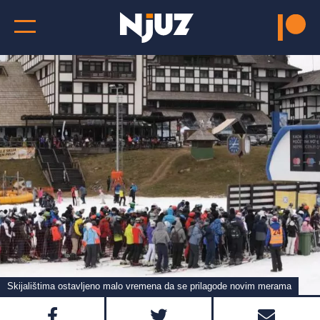
Skijalištima ostavljeno malo vremena da se prilagode novim merama