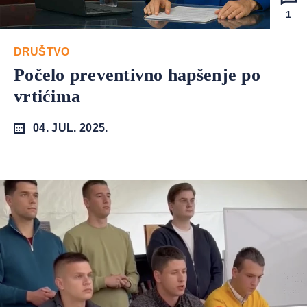
1
DRUŠTVO
Počelo preventivno hapšenje po
vrtićima
04. JUL. 2025.