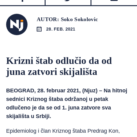
AUTOR: Soko Sokolovic
28. FEB. 2021
Krizni štab odlučio da od
juna zatvori skijališta
BEOGRAD, 28. februar 2021, (Njuz) – Na hitnoj
sednici Kriznog štaba održanoj u petak
odlučeno je da se od 1. juna zatvore sva
skijališta u Srbiji.
Epidemiolog i član Kriznog štaba Predrag Kon,