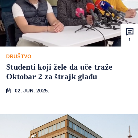
1
DRUŠTVO
Studenti koji žele da uče traže
Oktobar 2 za štrajk glađu
02. JUN. 2025.