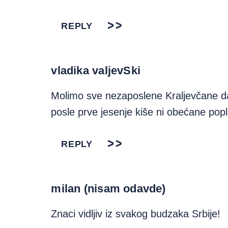
REPLY
vladika valjevSki
Molimo sve nezaposlene Kraljevčane d
posle prve jesenje kiše ni obećane pop
REPLY
milan (nisam odavde)
Znaci vidljiv iz svakog budzaka Srbije!