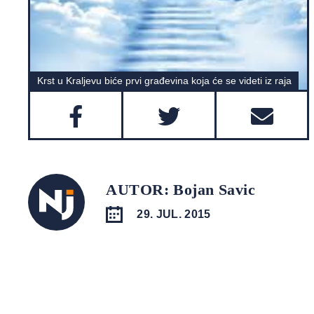
Krst u Kraljevu biće prvi građevina koja će se videti iz raja
AUTOR: Bojan Savic
29. JUL. 2015