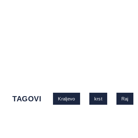
TAGOVI
Kraljevo
krst
Raj