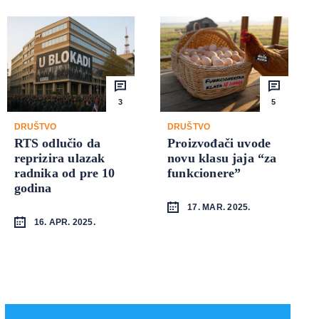
3
5
DRUŠTVO
DRUŠTVO
RTS odlučio da
Proizvođači uvode
reprizira ulazak
novu klasu jaja “za
radnika od pre 10
funkcionere”
godina
17. MAR. 2025.
16. APR. 2025.