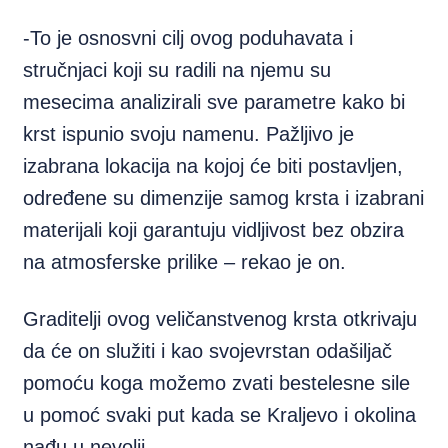
-To je osnosvni cilj ovog poduhavata i
stručnjaci koji su radili na njemu su
mesecima analizirali sve parametre kako bi
krst ispunio svoju namenu. Pažljivo je
izabrana lokacija na kojoj će biti postavljen,
određene su dimenzije samog krsta i izabrani
materijali koji garantuju vidljivost bez obzira
na atmosferske prilike – rekao je on.
Graditelji ovog veličanstvenog krsta otkrivaju
da će on služiti i kao svojevrstan odašiljač
pomoću koga možemo zvati bestelesne sile
u pomoć svaki put kada se Kraljevo i okolina
nađu u nevolji.