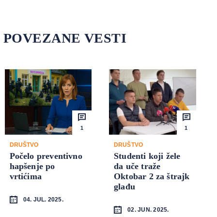
POVEZANE VESTI
1
1
DRUŠTVO
DRUŠTVO
Počelo preventivno
Studenti koji žele
hapšenje po
da uče traže
vrtićima
Oktobar 2 za štrajk
glađu
04. JUL. 2025.
02. JUN. 2025.