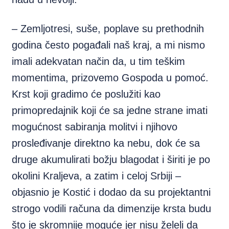
– Zemljotresi, suše, poplave su prethodnih
godina često pogađali naš kraj, a mi nismo
imali adekvatan način da, u tim teškim
momentima, prizovemo Gospoda u pomoć.
Krst koji gradimo će poslužiti kao
primopredajnik koji će sa jedne strane imati
mogućnost sabiranja molitvi i njihovo
prosleđivanje direktno ka nebu, dok će sa
druge akumulirati božju blagodat i širiti je po
okolini Kraljeva, a zatim i celoj Srbiji –
objasnio je Kostić i dodao da su projektantni
strogo vodili računa da dimenzije krsta budu
što je skromnije moguće jer nisu želeli da