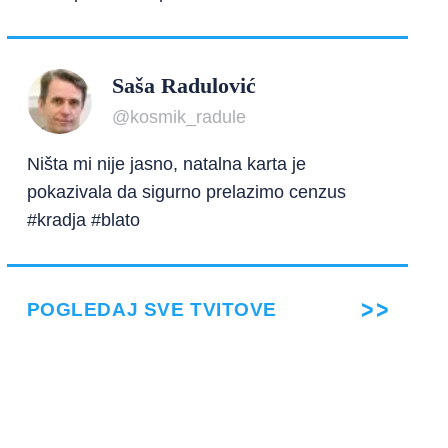
Saša Radulović
@kosmik_radule
Ništa mi nije jasno, natalna karta je
pokazivala da sigurno prelazimo cenzus
#kradja #blato
POGLEDAJ SVE TVITOVE