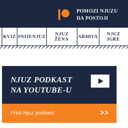
POMOZI NJUZU
DA POSTOJI
NJUZ
NJUZ
KVIZ
#NIJENJUZ
ARHIVA
ŽENA
IGRE
NJUZ PODKAST
NA YOUTUBE-U
Prati Njuz podkast