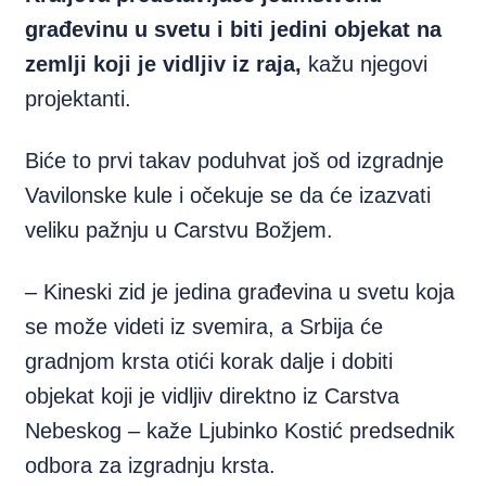
građevinu u svetu i biti jedini objekat na
zemlji koji je vidljiv iz raja,
kažu njegovi
projektanti.
Biće to prvi takav poduhvat još od izgradnje
Vavilonske kule i očekuje se da će izazvati
veliku pažnju u Carstvu Božjem.
– Kineski zid je jedina građevina u svetu koja
se može videti iz svemira, a Srbija će
gradnjom krsta otići korak dalje i dobiti
objekat koji je vidljiv direktno iz Carstva
Nebeskog – kaže Ljubinko Kostić predsednik
odbora za izgradnju krsta.