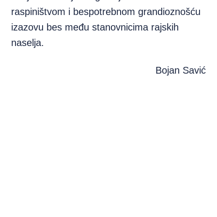
raspiništvom i bespotrebnom grandioznošću
izazovu bes među stanovnicima rajskih
naselja.
Bojan Savić