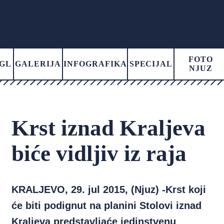
FOTO
GL
GALERIJA
INFOGRAFIKA
SPECIJAL
NJUZ
Krst iznad Kraljeva
biće vidljiv iz raja
KRALJEVO, 29. jul 2015, (Njuz) -Krst koji
će biti podignut na planini Stolovi iznad
Kraljeva predstavljaće jedinstvenu