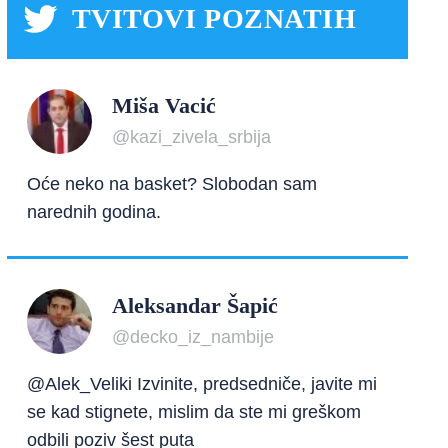
TVITOVI POZNATIH
Miša Vacić
@kazi_zivela_srbija
Oće neko na basket? Slobodan sam
narednih godina.
Aleksandar Šapić
@decko_iz_nambije
@Alek_Veliki Izvinite, predsedniče, javite mi
se kad stignete, mislim da ste mi greškom
odbili poziv šest puta