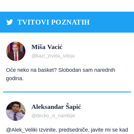
TVITOVI POZNATIH
Miša Vacić
@kazi_zivela_srbija
Oće neko na basket? Slobodan sam narednih
godina.
Aleksandar Šapić
@decko_iz_nambije
@Alek_Veliki Izvinite, predsedniče, javite mi se kad