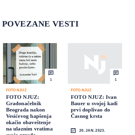
POVEZANE VESTI
1
1
FOTO NJUZ
FOTO NJUZ
FOTO NJUZ:
FOTO NJUZ: Ivan
Gradonačelnik
Bauer u svojoj kadi
Beograda nakon
prvi doplivao do
Vesićevog hapšenja
Časnog krsta
okačio obaveštenje
na ulaznim vratima
20. JAN. 2023.
svoje zgrade