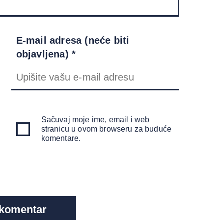
E-mail adresa (neće biti
objavljena) *
Sačuvaj moje ime, email i web
stranicu u ovom browseru za buduće
komentare.