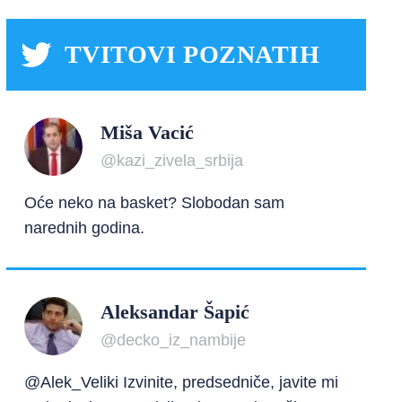
TVITOVI POZNATIH
Miša Vacić
@kazi_zivela_srbija
Oće neko na basket? Slobodan sam
narednih godina.
Aleksandar Šapić
@decko_iz_nambije
@Alek_Veliki Izvinite, predsedniče, javite mi