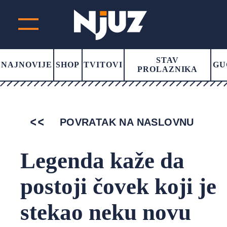
STAV
NAJNOVIJE
SHOP
TVITOVI
GU
PROLAZNIKA
POVRATAK NA NASLOVNU
Legenda kaže da
postoji čovek koji je
stekao neku novu