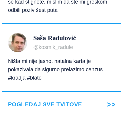
se kad stignete, mislim da ste mi greškom
odbili poziv šest puta
Saša Radulović
@kosmik_radule
Ništa mi nije jasno, natalna karta je
pokazivala da sigurno prelazimo cenzus
#kradja #blato
POGLEDAJ SVE TVITOVE