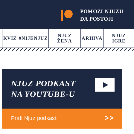
POMOZI NJUZU
DA POSTOJI
NJUZ
NJUZ
KVIZ
#NIJENJUZ
ARHIVA
ŽENA
IGRE
NJUZ PODKAST
NA YOUTUBE-U
Prati Njuz podkast