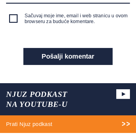
Sačuvaj moje ime, email i web stranicu u ovom
browseru za buduće komentare.
NJUZ PODKAST
NA YOUTUBE-U
Prati Njuz podkast