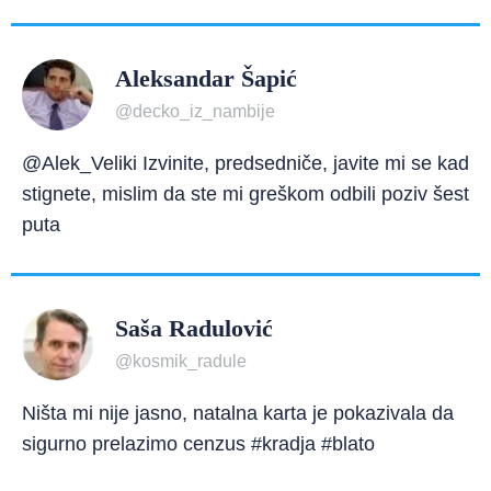
Aleksandar Šapić
@decko_iz_nambije
@Alek_Veliki Izvinite, predsedniče, javite mi se kad
stignete, mislim da ste mi greškom odbili poziv šest
puta
Saša Radulović
@kosmik_radule
Ništa mi nije jasno, natalna karta je pokazivala da
sigurno prelazimo cenzus #kradja #blato